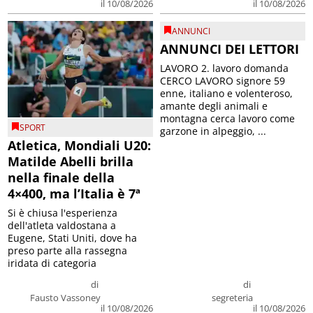
il 10/08/2026
il 10/08/2026
ANNUNCI
ANNUNCI DEI LETTORI
LAVORO 2. lavoro domanda
CERCO LAVORO signore 59
enne, italiano e volenteroso,
amante degli animali e
montagna cerca lavoro come
SPORT
garzone in alpeggio, ...
Atletica, Mondiali U20:
Matilde Abelli brilla
nella finale della
4×400, ma l’Italia è 7ª
Si è chiusa l'esperienza
dell'atleta valdostana a
Eugene, Stati Uniti, dove ha
preso parte alla rassegna
iridata di categoria
di
di
Fausto Vassoney
segreteria
il 10/08/2026
il 10/08/2026