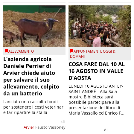
ALLEVAMENTO
APPUNTAMENTI
,
OGGI &
DOMANI
L’azienda agricola
COSA FARE DAL 10 AL
Daniele Perrier di
16 AGOSTO IN VALLE
Arvier chiede aiuto
D’AOSTA
per salvare il suo
allevamento, colpito
LUNEDÌ 10 AGOSTO ANTEY-
SAINT-ANDRÉ - Alla Sala
da un batterio
mostre Biblioteca sarà
Lanciata una raccolta fondi
possibile partecipare alla
per sostenere i costi veterinari
presentazione del libro di
e far ripartire la stalla
Maria Vassallo ed Enrico F...
di
Arvier
Fausto Vassoney
di