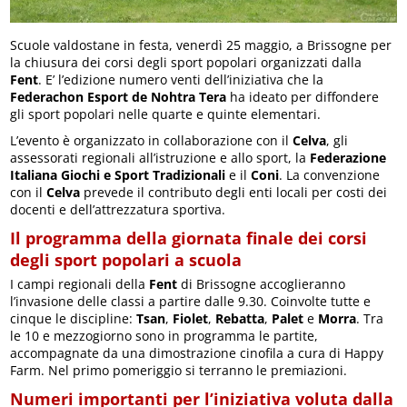
Scuole valdostane in festa, venerdì 25 maggio, a Brissogne per
la chiusura dei corsi degli sport popolari organizzati dalla
Fent
. E’ l’edizione numero venti dell’iniziativa che la
Federachon Esport de Nohtra Tera
ha ideato per diffondere
gli sport popolari nelle quarte e quinte elementari.
L’evento è organizzato in collaborazione con il
Celva
, gli
assessorati regionali all’istruzione e allo sport, la
Federazione
Italiana Giochi e Sport Tradizionali
e il
Coni
. La convenzione
con il
Celva
prevede il contributo degli enti locali per costi dei
docenti e dell’attrezzatura sportiva.
Il programma della giornata finale dei corsi
degli sport popolari a scuola
I campi regionali della
Fent
di Brissogne accoglieranno
l’invasione delle classi a partire dalle 9.30. Coinvolte tutte e
cinque le discipline:
Tsan
,
Fiolet
,
Rebatta
,
Palet
e
Morra
. Tra
le 10 e mezzogiorno sono in programma le partite,
accompagnate da una dimostrazione cinofila a cura di Happy
Farm. Nel primo pomeriggio si terranno le premiazioni.
Numeri importanti per l’iniziativa voluta dalla