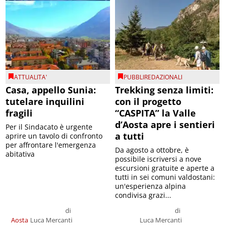
ATTUALITA'
PUBBLIREDAZIONALI
Casa, appello Sunia:
Trekking senza limiti:
tutelare inquilini
con il progetto
fragili
“CASPITA” la Valle
d’Aosta apre i sentieri
Per il Sindacato è urgente
a tutti
aprire un tavolo di confronto
per affrontare l'emergenza
Da agosto a ottobre, è
abitativa
possibile iscriversi a nove
escursioni gratuite e aperte a
tutti in sei comuni valdostani:
un'esperienza alpina
condivisa grazi...
di
di
Aosta
Luca Mercanti
Luca Mercanti