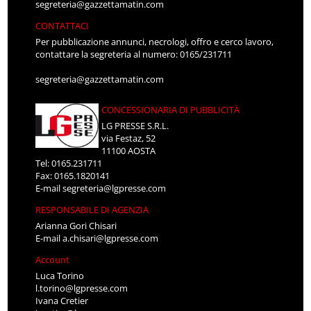
segreteria@gazzettamatin.com
CONTATTACI
Per pubblicazione annunci, necrologi, offro e cerco lavoro,
contattare la segreteria al numero: 0165/231711
segreteria@gazzettamatin.com
CONCESSIONARIA DI PUBBLICITÀ
LG PRESSE S.R.L.
via Festaz, 52
11100 AOSTA
Tel: 0165.231711
Fax: 0165.1820141
E-mail
segreteria@lgpresse.com
RESPONSABILE DI AGENZIA
Arianna Gori Chisari
E-mail
a.chisari@lgpresse.com
Account
Luca Torino
l.torino@lgpresse.com
Ivana Cretier