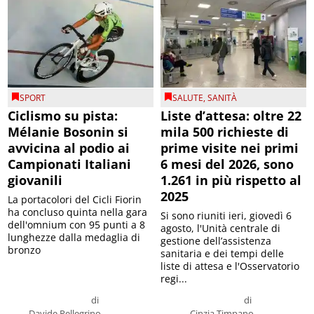
SPORT
SALUTE
,
SANITÀ
Ciclismo su pista:
Liste d’attesa: oltre 22
Mélanie Bosonin si
mila 500 richieste di
avvicina al podio ai
prime visite nei primi
Campionati Italiani
6 mesi del 2026, sono
giovanili
1.261 in più rispetto al
2025
La portacolori del Cicli Fiorin
ha concluso quinta nella gara
Si sono riuniti ieri, giovedì 6
dell'omnium con 95 punti a 8
agosto, l'Unità centrale di
lunghezze dalla medaglia di
gestione dell’assistenza
bronzo
sanitaria e dei tempi delle
liste di attesa e l'Osservatorio
regi...
di
di
Davide Pellegrino
Cinzia Timpano