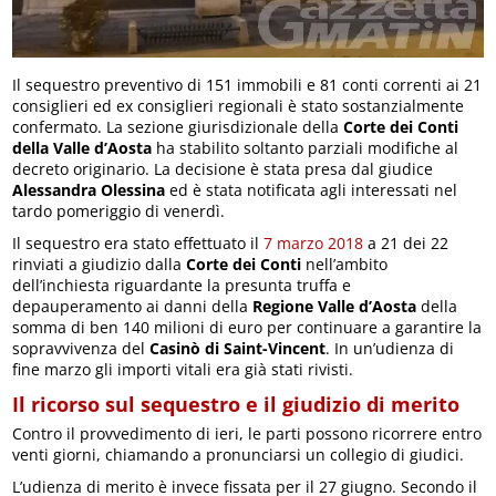
Il sequestro preventivo di 151 immobili e 81 conti correnti ai 21
consiglieri ed ex consiglieri regionali è stato sostanzialmente
confermato. La sezione giurisdizionale della
Corte dei Conti
della Valle d’Aosta
ha stabilito soltanto parziali modifiche al
decreto originario. La decisione è stata presa dal giudice
Alessandra Olessina
ed è stata notificata agli interessati nel
tardo pomeriggio di venerdì.
Il sequestro era stato effettuato il
7 marzo 2018
a 21 dei 22
rinviati a giudizio dalla
Corte dei Conti
nell’ambito
dell’inchiesta riguardante la presunta truffa e
depauperamento ai danni della
Regione Valle d’Aosta
della
somma di ben 140 milioni di euro per continuare a garantire la
sopravvivenza del
Casinò di Saint-Vincent
. In un’udienza di
fine marzo gli importi vitali era già stati rivisti.
Il ricorso sul sequestro e il giudizio di merito
Contro il provvedimento di ieri, le parti possono ricorrere entro
venti giorni, chiamando a pronunciarsi un collegio di giudici.
L’udienza di merito è invece fissata per il 27 giugno. Secondo il