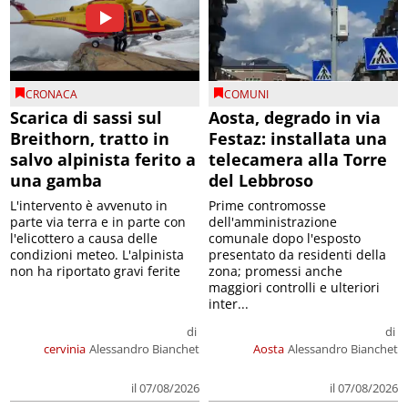
CRONACA
COMUNI
Scarica di sassi sul
Aosta, degrado in via
Breithorn, tratto in
Festaz: installata una
salvo alpinista ferito a
telecamera alla Torre
una gamba
del Lebbroso
L'intervento è avvenuto in
Prime contromosse
parte via terra e in parte con
dell'amministrazione
l'elicottero a causa delle
comunale dopo l'esposto
condizioni meteo. L'alpinista
presentato da residenti della
non ha riportato gravi ferite
zona; promessi anche
maggiori controlli e ulteriori
inter...
di
di
cervinia
Alessandro Bianchet
Aosta
Alessandro Bianchet
il 07/08/2026
il 07/08/2026