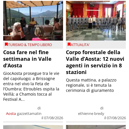
TURISMO & TEMPO LIBERO
ATTUALITA'
Cosa fare nel fine
Corpo forestale della
settimana in Valle
Valle d’Aosta: 12 nuovi
d’Aosta
agenti in servizio in 8
stazioni
GiocAosta prosegue tra le vie
del capoluogo; a Brissogne
Questa mattina, a palazzo
entra nel vivo la Feta de
regionale, si è tenuta la
l’Oumbra; Etroubles ospita la
cerimonia di giuramento
Veillà; a Chamois tocca al
Festival A...
di
di
Aosta
gazzettamatin
ethienne bredy
il 07/08/2026
il 07/08/2026