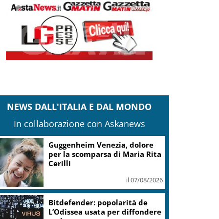
NEWS DALL'ITALIA E DAL MONDO
In collaborazione con Askanews
Covid, ‘Conte-day’ in
commissione: “non sono un
eroe ma un uomo corretto,
non troverete nulla”
il 06/08/2026
Guccini, Meloni: l’ho amato e