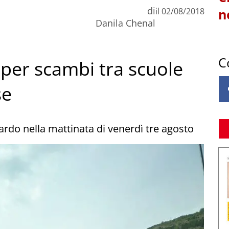
di
il
02/08/2018
n
Danila Chenal
C
 per scambi tra scuole
se
ardo nella mattinata di venerdì tre agosto