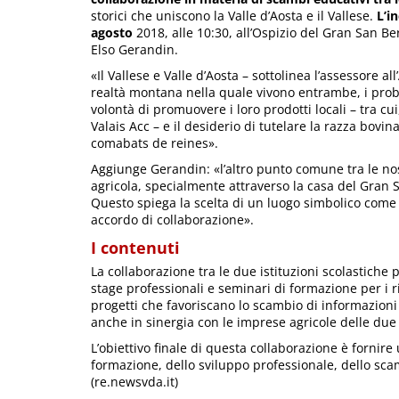
storici che uniscono la Valle d’Aosta e il Vallese.
L’i
agosto
2018, alle 10:30, all’Ospizio del Gran San Be
Elso Gerandin.
«Il Vallese e Valle d’Aosta – sottolinea l’assessore a
realtà montana nella quale vivono entrambe, i probl
volontà di promuovere i loro prodotti locali – tra c
Valais Acc – e il desiderio di tutelare la razza bovi
comabats de reines».
Aggiunge Gerandin: «l’altro punto comune tra le no
agricola, specialmente attraverso la casa del Gran
Questo spiega la scelta di un luogo simbolico come 
accordo di collaborazione».
I contenuti
La collaborazione tra le due istituzioni scolastiche 
stage professionali e seminari di formazione per i ris
progetti che favoriscano lo scambio di informazioni 
anche in sinergia con le imprese agricole delle due 
L’obiettivo finale di questa collaborazione è fornire
formazione, dello sviluppo professionale, dello scam
(re.newsvda.it)