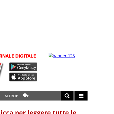
ALTRO
licca per leggere tutte le