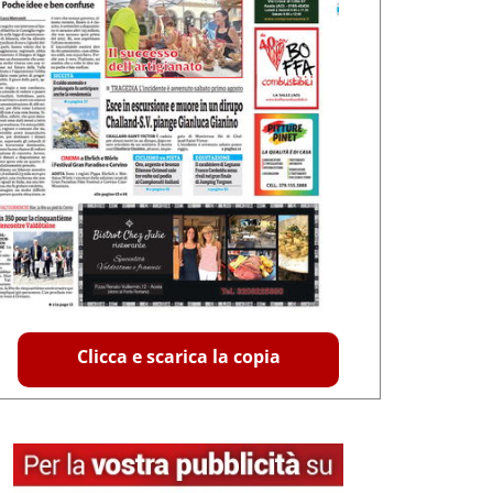
Clicca e scarica la copia