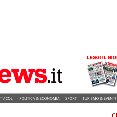
TTACOLI
POLITICA & ECONOMIA
SPORT
TURISMO & EVENTI
C