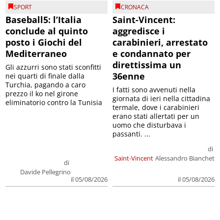
SPORT
CRONACA
Baseball5: l’Italia
Saint-Vincent:
conclude al quinto
aggredisce i
posto i Giochi del
carabinieri, arrestato
Mediterraneo
e condannato per
direttissima un
Gli azzurri sono stati sconfitti
36enne
nei quarti di finale dalla
Turchia, pagando a caro
I fatti sono avvenuti nella
prezzo il ko nel girone
giornata di ieri nella cittadina
eliminatorio contro la Tunisia
termale, dove i carabinieri
erano stati allertati per un
uomo che disturbava i
passanti. ...
di
Saint-Vincent
Alessandro Bianchet
di
Davide Pellegrino
il 05/08/2026
il 05/08/2026