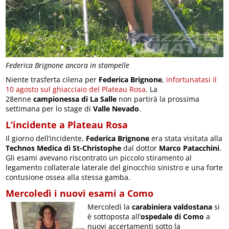
Federica Brignone ancora in stampelle
Niente trasferta cilena per
Federica Brignone
,
infortunatasi il
10 agosto sul ghiacciaio del Plateau Rosa
. La
28enne
campionessa di La Salle
non partirà la prossima
settimana per lo stage di
Valle Nevado
.
L’incidente a Plateau Rosa
Il giorno dell’incidente,
Federica Brignone
era stata visitata alla
Technos Medica di St-Christophe
dal dottor
Marco Patacchini
.
Gli esami avevano riscontrato un piccolo stiramento al
legamento collaterale laterale del ginocchio sinistro e una forte
contusione ossea alla stessa gamba.
Mercoledì i nuovi esami a Como
Mercoledì la
carabiniera valdostana
si
è sottoposta all’
ospedale di Como
a
nuovi accertamenti sotto la