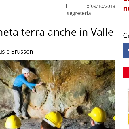
di
il
09/10/2018
n
segreteria
eta terra anche in Valle
C
Nus e Brusson