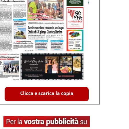
Clicca e scarica la copia