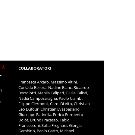
ITÀ
COLLABORATORI
L.
Francesca Arcaro, Massimo Altini,
Corrado Bellora, Nadine Blanc, Riccardo
11
Bortolotti, Manila Calipari, Giulia Calisti,
Nadia Camposaragna, Paolo Ciambi,
m
Filippo Clermont, Carol Di Vito, Christian
Leo Dufour, Christian Evaspasiano,
Giuseppe Farinella, Enrico Formento
Dojot, Bruno Fracasso, Fabio
Francesconi, Sofia Fregnani, Giorgia
Gambino, Paolo Gatto, Michael