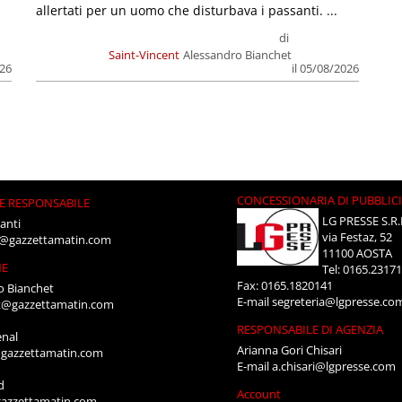
allertati per un uomo che disturbava i passanti. ...
di
Saint-Vincent
Alessandro Bianchet
026
il 05/08/2026
CONCESSIONARIA DI PUBBLIC
E RESPONSABILE
LG PRESSE S.R.
anti
via Festaz, 52
i@gazzettamatin.com
11100 AOSTA
NE
Tel: 0165.2317
Fax: 0165.1820141
o Bianchet
E-mail
segreteria@lgpresse.co
t@gazzettamatin.com
RESPONSABILE DI AGENZIA
enal
Arianna Gori Chisari
gazzettamatin.com
E-mail
a.chisari@lgpresse.com
d
Account
azzettamatin.com