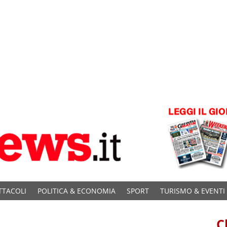
TTACOLI
POLITICA & ECONOMIA
SPORT
TURISMO & EVENTI
C