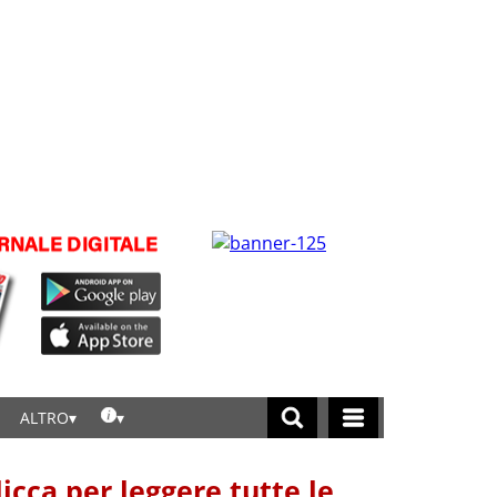
ALTRO
licca per leggere tutte le