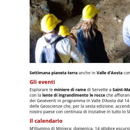
Settimana pianeta terra
anche in
Valle d’Aosta
con
Gli eventi
Esplorare le
miniere di rame
di Servette a
Saint-Ma
con la
lente di ingrandimento le rocce
che affioran
dei Geoeventi in programma in Valle D’Aosta dal 14 a
delle Geoscienze che, per la sesta edizione, accende
nostro paese con centinaia di iniziative in tutto lo St
Il calendario
M’illumino di Miniera: domenica, 14 ottobre escursio