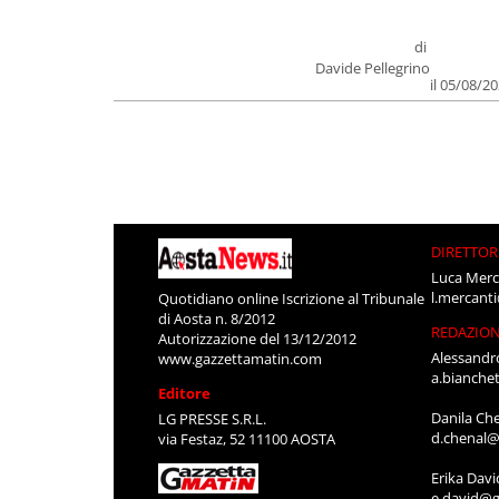
di
Davide Pellegrino
il 05/08/2
DIRETTOR
Luca Merc
l.mercant
Quotidiano online Iscrizione al Tribunale
di Aosta n. 8/2012
REDAZIO
Autorizzazione del 13/12/2012
Alessandr
www.gazzettamatin.com
a.bianche
Editore
Danila Ch
LG PRESSE S.R.L.
d.chenal@
via Festaz, 52 11100 AOSTA
Erika Davi
e.david@g