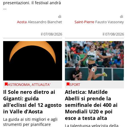
presentazioni. Il festival andrà
...
di
di
Aosta
Alessandro Bianchet
Saint-Pierre
Fausto Vassoney
il 07/08/2026
il 07/08/2026
ASTRONOMIA
,
ATTUALITA'
SPORT
Il Sole nero dietro ai
Atletica: Matilde
Giganti: guida
Abelli si prende la
all’eclissi del 12 agosto
semifinale dei 400 ai
in Valle d’Aosta
Mondiali U20 e poi
esce a testa alta
La guida ai siti migliori e agli
strumenti per pianificare
La talentuosa velocista della