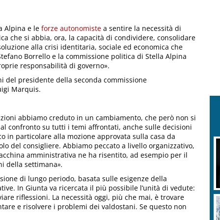
a Alpina e le
forze autonomiste
a sentire la necessità di
ica che si abbia, ora, la capacità di condividere, consolidare
oluzione alla crisi identitaria, sociale ed economica che
 Stefano Borrello e la commissione politica di Stella Alpina
oprie responsabilità di governo».
oni del presidente della seconda commissione
luigi Marquis.
lezioni abbiamo creduto in un cambiamento, che però non si
al confronto su tutti i temi affrontati, anche sulle decisioni
sco in particolare alla mozione approvata sulla casa da
uolo del consigliere. Abbiamo peccato a livello organizzativo,
macchina amministrativa ne ha risentito, ad esempio per il
rni della settimana
».
ione di lungo periodo, basata sulle esigenze della
tive. In Giunta va ricercata il più possibile l’unità di vedute:
are riflessioni. La necessità oggi, più che mai, è trovare
ntare e risolvere i problemi dei valdostani. Se questo non