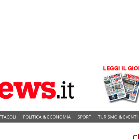
TTACOLI
POLITICA & ECONOMIA
SPORT
TURISMO & EVENTI
C