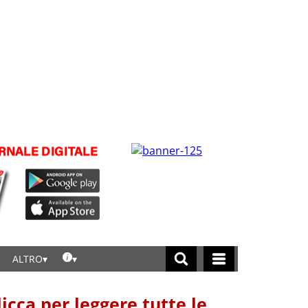
ALTRO
licca per leggere tutte le