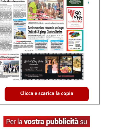
Clicca e scarica la copia