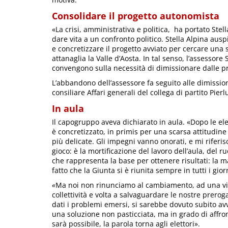
Consolidare il progetto autonomista
«La crisi, amministrativa e politica, ha portato Stell
dare vita a un confronto politico. Stella Alpina ausp
e concretizzare il progetto avviato per cercare una s
attanaglia la Valle d’Aosta. In tal senso, l’assessore
convengono sulla necessità di dimissionare dalle pr
L’abbandono dell’assessore fa seguito alle dimissi
consiliare Affari generali del collega di partito Pier
In aula
Il capogruppo aveva dichiarato in aula. «Dopo le e
è concretizzato, in primis per una scarsa attitudine 
più delicate. Gli impegni vanno onorati, e mi riferi
gioco: è la mortificazione del lavoro dell’aula, del r
che rappresenta la base per ottenere risultati: la 
fatto che la Giunta si è riunita sempre in tutti i gio
«
Ma noi non rinunciamo al cambiamento, ad una vis
collettività e volta a salvaguardare le nostre preroga
dati i problemi emersi, si sarebbe dovuto subito avvi
una soluzione non pasticciata, ma in grado di affro
sarà possibile, la parola torna agli elettori».