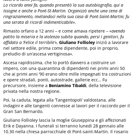
Lo ricordo anni fa, quando presentò la sua autobiografia, qui a
Issogne e anche a Pont-St-Martin. Organizzò anche una cena di
ringraziamento, invitandoci nella sua casa di Pont-Saint-Martin; fu
una serata di ricordi indimenticabile»
.
Rimasto orfano a 12 anni – e come amava ripetere –
«avendo
patito la miseria e la violenza subita quando, persi i genitori, fu
affidato a ‘Felice il terribile’»,
Giuliano Follioley
iniziò a lavorare
nel settore edile, prima come dipendente, poi in proprio,
preludio di un’ascesa vertiginosa».
Ascesa rapidissima, che lo portò davvero a costruire un
impero, con una quarantina di dipendenti nei primi anni 50
che ai primi anni ’90 erano oltre mille impegnati tra costruzioni
e opere stradali, ponti, autostrade, gallerie ecc… Fu
precursore, insieme a
Beniamino Tibaldi
, della televisione
privata nella nostra regione.
Poi, la caduta, legata alla ‘Tangentopoli’ valdostana, alle
indagini e alle tangenti connesse ai lavori per il raccordo per il
Gran San Bernardo.
Giuliano Follioley lascia la moglie Giuseppina e gli affezionati
Erik e Dayanna. I funerali si terranno lunedì 28 gennaio alle
10.30 nella chiesa parrocchiale di Pont-saint-Martin. Il rosario