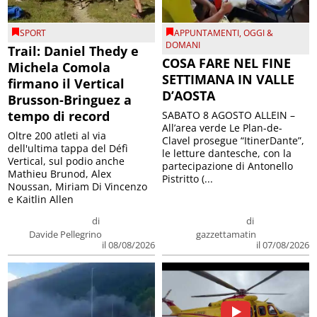
SPORT
APPUNTAMENTI
,
OGGI &
DOMANI
Trail: Daniel Thedy e
COSA FARE NEL FINE
Michela Comola
SETTIMANA IN VALLE
firmano il Vertical
D’AOSTA
Brusson-Bringuez a
tempo di record
SABATO 8 AGOSTO ALLEIN –
All’area verde Le Plan-de-
Oltre 200 atleti al via
Clavel prosegue “ItinerDante”,
dell'ultima tappa del Défì
le letture dantesche, con la
Vertical, sul podio anche
partecipazione di Antonello
Mathieu Brunod, Alex
Pistritto (...
Noussan, Miriam Di Vincenzo
e Kaitlin Allen
di
di
Davide Pellegrino
gazzettamatin
il 08/08/2026
il 07/08/2026