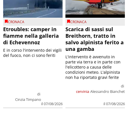
CRONACA
CRONACA
Etroubles: camper in
Scarica di sassi sul
fiamme nella galleria
Breithorn, tratto in
di Echevennoz
salvo alpinista ferito a
una gamba
E in corso l'intervento dei vigili
del fuoco, non ci sono feriti
L'intervento è avvenuto in
parte via terra e in parte con
l'elicottero a causa delle
condizioni meteo. L'alpinista
non ha riportato gravi ferite
di
cervinia
Alessandro Bianchet
di
Cinzia Timpano
il 07/08/2026
il 07/08/2026