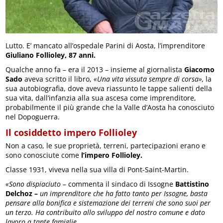
Lutto. E’ mancato all’ospedale Parini di Aosta, l’imprenditore
Giuliano Follioley, 87 anni.
Qualche anno fa – era il 2013 – insieme al giornalista
Giacomo
Sado
aveva scritto il libro,
«Una vita vissuta sempre di corsa»,
la
sua autobiografia, dove aveva riassunto le tappe salienti della
sua vita, dall’infanzia alla sua ascesa come imprenditore,
probabilmente il più grande che la Valle d’Aosta ha conosciuto
nel Dopoguerra.
Il cosiddetto impero Follioley
Non a caso, le sue proprietà, terreni, partecipazioni erano e
sono conosciute come
l’impero Follioley.
Classe 1931, viveva nella sua villa di Pont-Saint-Martin.
«Sono dispiaciuto
– commenta il sindaco di Issogne
Battistino
Delchoz –
un imprenditore che ha fatto tanto per Issogne, basta
pensare alla bonifica e sistemazione dei terreni che sono suoi per
un terzo. Ha contribuito allo sviluppo del nostro comune e dato
lavoro a tante famiglie.