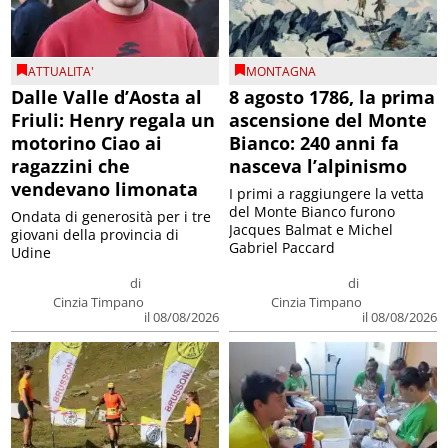
ATTUALITA'
MONTAGNA
Dalle Valle d’Aosta al
8 agosto 1786, la prima
Friuli: Henry regala un
ascensione del Monte
motorino Ciao ai
Bianco: 240 anni fa
ragazzini che
nasceva l’alpinismo
vendevano limonata
I primi a raggiungere la vetta
del Monte Bianco furono
Ondata di generosità per i tre
Jacques Balmat e Michel
giovani della provincia di
Gabriel Paccard
Udine
di
di
Cinzia Timpano
Cinzia Timpano
il 08/08/2026
il 08/08/2026