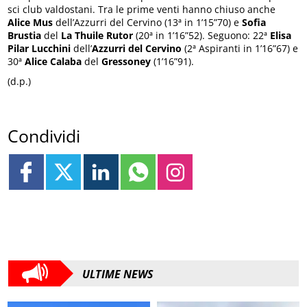
sci club valdostani. Tra le prime venti hanno chiuso anche
Alice Mus
dell’Azzurri del Cervino (13ª in 1’15”70) e
Sofia
Brustia
del
La Thuile Rutor
(20ª in 1’16”52). Seguono: 22ª
Elisa
Pilar Lucchini
dell’
Azzurri del Cervino
(2ª Aspiranti in 1’16”67) e
30ª
Alice Calaba
del
Gressoney
(1’16”91).
(d.p.)
Condividi
ULTIME NEWS