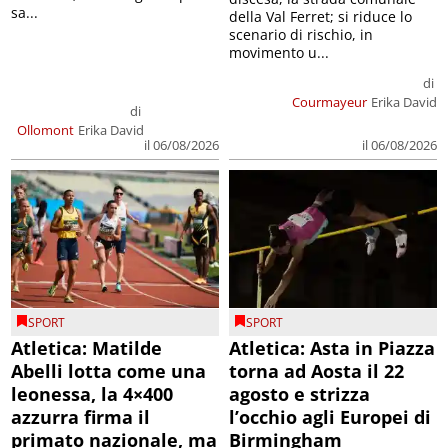
sa...
della Val Ferret; si riduce lo
scenario di rischio, in
movimento u...
di
Courmayeur
Erika David
di
Ollomont
Erika David
il 06/08/2026
il 06/08/2026
SPORT
SPORT
Atletica: Matilde
Atletica: Asta in Piazza
Abelli lotta come una
torna ad Aosta il 22
leonessa, la 4×400
agosto e strizza
azzurra firma il
l’occhio agli Europei di
primato nazionale, ma
Birmingham