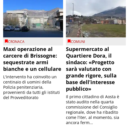
CRONACA
COMUNI
Maxi operazione al
Supermercato al
carcere di Brissogne:
Quartiere Dora, il
sequestrate armi
sindaco: «Progetto
bianche e un cellulare
sarà valutato con
grande rigore, sulla
L'intervento ha coinvolto un
base dell’interesse
centinaio di uomini della
Polizia penitenziaria,
pubblico»
provenienti da tutti gli istituti
Il primo cittadino di Aosta è
del Provveditorato
stato audito nella quarta
commissione del Consiglio
regionale, dove ha ribadito
come l'iter, al momento, sia
ancora ferm...