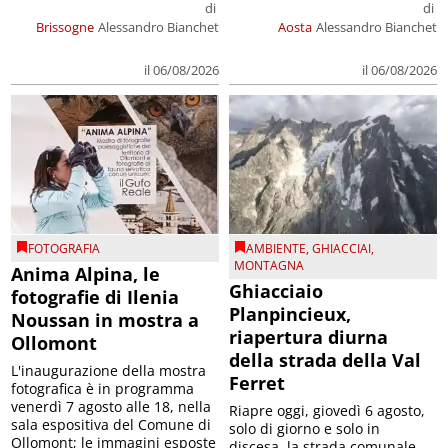
di
di
Brissogne
Alessandro Bianchet
Aosta
Alessandro Bianchet
il 06/08/2026
il 06/08/2026
FOTOGRAFIA
AMBIENTE
,
GHIACCIAI
,
MONTAGNA
Anima Alpina, le
Ghiacciaio
fotografie di Ilenia
Planpincieux,
Noussan in mostra a
riapertura diurna
Ollomont
della strada della Val
L'inaugurazione della mostra
Ferret
fotografica è in programma
venerdì 7 agosto alle 18, nella
Riapre oggi, giovedì 6 agosto,
sala espositiva del Comune di
solo di giorno e solo in
Ollomont; le immagini esposte
discesa, la strada comunale