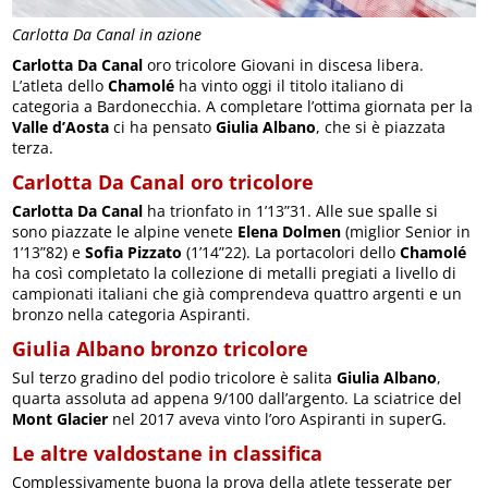
Carlotta Da Canal in azione
Carlotta Da Canal
oro tricolore Giovani in discesa libera.
L’atleta dello
Chamolé
ha vinto oggi il titolo italiano di
categoria a Bardonecchia. A completare l’ottima giornata per la
Valle d’Aosta
ci ha pensato
Giulia Albano
, che si è piazzata
terza.
Carlotta Da Canal oro tricolore
Carlotta Da Canal
ha trionfato in 1’13”31. Alle sue spalle si
sono piazzate le alpine venete
Elena Dolmen
(miglior Senior in
1’13”82) e
Sofia Pizzato
(1’14”22). La portacolori dello
Chamolé
ha così completato la collezione di metalli pregiati a livello di
campionati italiani che già comprendeva quattro argenti e un
bronzo nella categoria Aspiranti.
Giulia Albano bronzo tricolore
Sul terzo gradino del podio tricolore è salita
Giulia Albano
,
quarta assoluta ad appena 9/100 dall’argento. La sciatrice del
Mont Glacier
nel 2017 aveva vinto l’oro Aspiranti in superG.
Le altre valdostane in classifica
Complessivamente buona la prova della atlete tesserate per