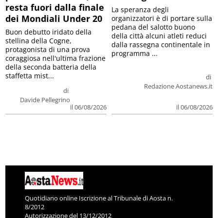
resta fuori dalla finale
La speranza degli
dei Mondiali Under 20
organizzatori è di portare sulla
pedana del salotto buono
Buon debutto iridato della
della città alcuni atleti reduci
stellina della Cogne,
dalla rassegna continentale in
protagonista di una prova
programma ...
coraggiosa nell'ultima frazione
della seconda batteria della
staffetta mist...
di
Redazione Aostanews.it
di
Davide Pellegrino
il 06/08/2026
il 06/08/2026
Quotidiano online Iscrizione al Tribunale di Aosta n.
8/2012
Autorizzazione del 13/12/2012