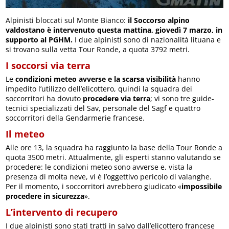
Alpinisti bloccati sul Monte Bianco:
il Soccorso alpino
valdostano è intervenuto questa mattina, giovedì 7 marzo, in
supporto al PGHM.
I due alpinisti sono di nazionalità lituana e
si trovano sulla vetta Tour Ronde, a quota 3792 metri.
I soccorsi via terra
Le
condizioni meteo avverse e la scarsa visibilità
hanno
impedito l’utilizzo dell’elicottero, quindi la squadra dei
soccorritori ha dovuto
procedere via terra
; vi sono tre guide-
tecnici specializzati del Sav, personale del Sagf e quattro
soccorritori della Gendarmerie francese.
Il meteo
Alle ore 13, la squadra ha raggiunto la base della Tour Ronde a
quota 3500 metri. Attualmente, gli esperti stanno valutando se
procedere: le condizioni meteo sono avverse e, vista la
presenza di molta neve, vi è l’oggettivo pericolo di valanghe.
Per il momento, i soccorritori avrebbero giudicato «
impossibile
procedere in sicurezza
».
L’intervento di recupero
I due alpinisti sono stati tratti in salvo dall’elicottero francese