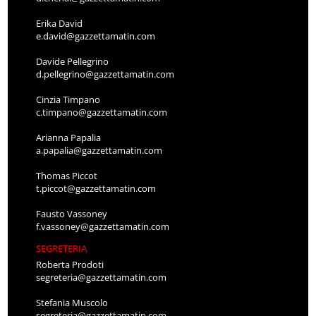
Erika David
e.david@gazzettamatin.com
Davide Pellegrino
d.pellegrino@gazzettamatin.com
Cinzia Timpano
c.timpano@gazzettamatin.com
Arianna Papalia
a.papalia@gazzettamatin.com
Thomas Piccot
t.piccot@gazzettamatin.com
Fausto Vassoney
f.vassoney@gazzettamatin.com
SEGRETERIA
Roberta Prodoti
segreteria@gazzettamatin.com
Stefania Muscolo
segreteria@gazzettamatin.com