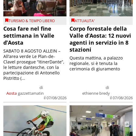
TURISMO & TEMPO LIBERO
ATTUALITA'
Cosa fare nel fine
Corpo forestale della
settimana in Valle
Valle d’Aosta: 12 nuovi
d’Aosta
agenti in servizio in 8
stazioni
SABATO 8 AGOSTO ALLEIN –
All’area verde Le Plan-de-
Questa mattina, a palazzo
Clavel prosegue “ItinerDante”,
regionale, si è tenuta la
le letture dantesche, con la
cerimonia di giuramento
partecipazione di Antonello
Pistritto (...
di
di
Aosta
gazzettamatin
ethienne bredy
il 07/08/2026
il 07/08/2026