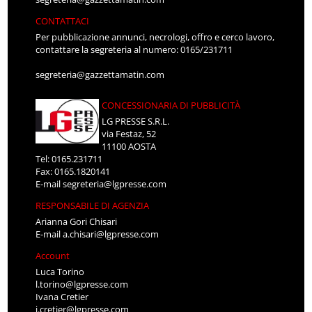
CONTATTACI
Per pubblicazione annunci, necrologi, offro e cerco lavoro,
contattare la segreteria al numero: 0165/231711
segreteria@gazzettamatin.com
CONCESSIONARIA DI PUBBLICITÀ
LG PRESSE S.R.L.
via Festaz, 52
11100 AOSTA
Tel: 0165.231711
Fax: 0165.1820141
E-mail
segreteria@lgpresse.com
RESPONSABILE DI AGENZIA
Arianna Gori Chisari
E-mail
a.chisari@lgpresse.com
Account
Luca Torino
l.torino@lgpresse.com
Ivana Cretier
i.cretier@lgpresse.com