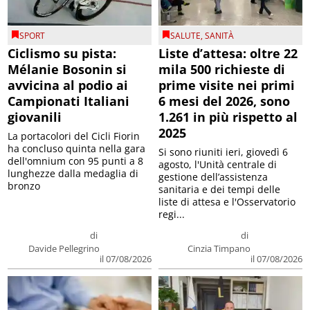
SPORT
SALUTE
,
SANITÀ
Ciclismo su pista:
Liste d’attesa: oltre 22
Mélanie Bosonin si
mila 500 richieste di
avvicina al podio ai
prime visite nei primi
Campionati Italiani
6 mesi del 2026, sono
giovanili
1.261 in più rispetto al
2025
La portacolori del Cicli Fiorin
ha concluso quinta nella gara
Si sono riuniti ieri, giovedì 6
dell'omnium con 95 punti a 8
agosto, l'Unità centrale di
lunghezze dalla medaglia di
gestione dell’assistenza
bronzo
sanitaria e dei tempi delle
liste di attesa e l'Osservatorio
regi...
di
di
Davide Pellegrino
Cinzia Timpano
il 07/08/2026
il 07/08/2026