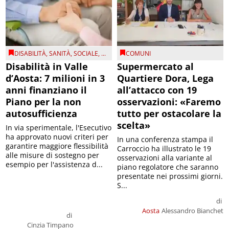
DISABILITÀ
,
SANITÀ
,
SOCIALE
, ...
COMUNI
Disabilità in Valle
Supermercato al
d’Aosta: 7 milioni in 3
Quartiere Dora, Lega
anni finanziano il
all’attacco con 19
Piano per la non
osservazioni: «Faremo
autosufficienza
tutto per ostacolare la
scelta»
In via sperimentale, l'Esecutivo
ha approvato nuovi criteri per
In una conferenza stampa il
garantire maggiore flessibilità
Carroccio ha illustrato le 19
alle misure di sostegno per
osservazioni alla variante al
esempio per l'assistenza d...
piano regolatore che saranno
presentate nei prossimi giorni.
S...
di
Aosta
Alessandro Bianchet
di
Cinzia Timpano