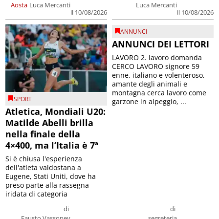
Aosta
Luca Mercanti
Luca Mercanti
il 10/08/2026
il 10/08/2026
ANNUNCI
ANNUNCI DEI LETTORI
LAVORO 2. lavoro domanda
CERCO LAVORO signore 59
enne, italiano e volenteroso,
amante degli animali e
montagna cerca lavoro come
SPORT
garzone in alpeggio, ...
Atletica, Mondiali U20:
Matilde Abelli brilla
nella finale della
4×400, ma l’Italia è 7ª
Si è chiusa l'esperienza
dell'atleta valdostana a
Eugene, Stati Uniti, dove ha
preso parte alla rassegna
iridata di categoria
di
di
Fausto Vassoney
segreteria