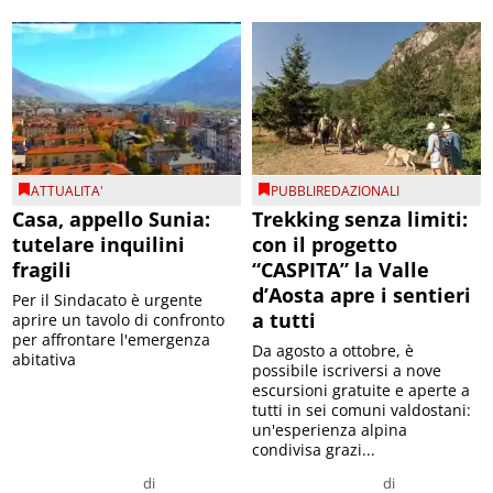
ATTUALITA'
PUBBLIREDAZIONALI
Casa, appello Sunia:
Trekking senza limiti:
tutelare inquilini
con il progetto
fragili
“CASPITA” la Valle
d’Aosta apre i sentieri
Per il Sindacato è urgente
a tutti
aprire un tavolo di confronto
per affrontare l'emergenza
Da agosto a ottobre, è
abitativa
possibile iscriversi a nove
escursioni gratuite e aperte a
tutti in sei comuni valdostani:
un'esperienza alpina
condivisa grazi...
di
di