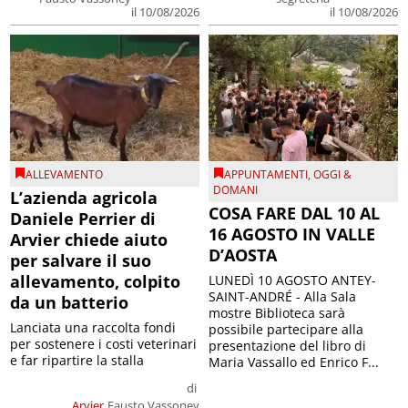
il 10/08/2026
il 10/08/2026
ALLEVAMENTO
APPUNTAMENTI
,
OGGI &
DOMANI
L’azienda agricola
COSA FARE DAL 10 AL
Daniele Perrier di
16 AGOSTO IN VALLE
Arvier chiede aiuto
D’AOSTA
per salvare il suo
allevamento, colpito
LUNEDÌ 10 AGOSTO ANTEY-
SAINT-ANDRÉ - Alla Sala
da un batterio
mostre Biblioteca sarà
Lanciata una raccolta fondi
possibile partecipare alla
per sostenere i costi veterinari
presentazione del libro di
e far ripartire la stalla
Maria Vassallo ed Enrico F...
di
Arvier
Fausto Vassoney