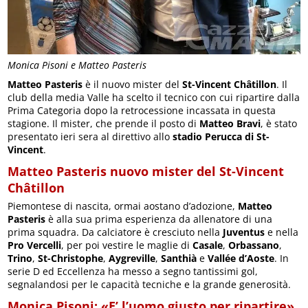
Monica Pisoni e Matteo Pasteris
Matteo Pasteris
è il nuovo mister del
St-Vincent Châtillon
. Il
club della media Valle ha scelto il tecnico con cui ripartire dalla
Prima Categoria dopo la retrocessione incassata in questa
stagione. Il mister, che prende il posto di
Matteo Bravi
, è stato
presentato ieri sera al direttivo allo
stadio Perucca di St-
Vincent
.
Matteo Pasteris nuovo mister del St-Vincent
Châtillon
Piemontese di nascita, ormai aostano d’adozione,
Matteo
Pasteris
è alla sua prima esperienza da allenatore di una
prima squadra. Da calciatore è cresciuto nella
Juventus
e nella
Pro Vercelli
, per poi vestire le maglie di
Casale
,
Orbassano
,
Trino
,
St-Christophe
,
Aygreville
,
Santhià
e
Vallée d’Aoste
. In
serie D ed Eccellenza ha messo a segno tantissimi gol,
segnalandosi per le capacità tecniche e la grande generosità.
Monica Pisoni: «E’ l’uomo giusto per ripartire»