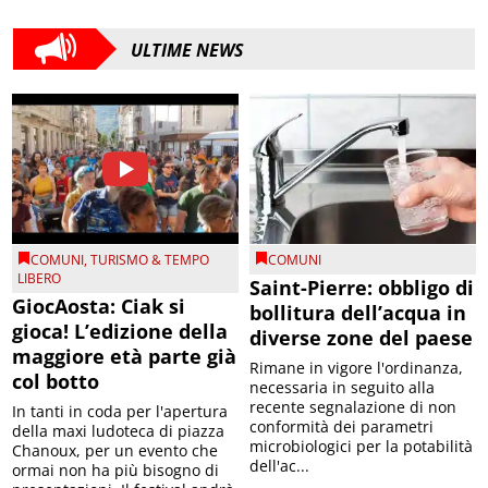
ULTIME NEWS
COMUNI
,
TURISMO & TEMPO
COMUNI
LIBERO
Saint-Pierre: obbligo di
GiocAosta: Ciak si
bollitura dell’acqua in
gioca! L’edizione della
diverse zone del paese
maggiore età parte già
Rimane in vigore l'ordinanza,
col botto
necessaria in seguito alla
recente segnalazione di non
In tanti in coda per l'apertura
conformità dei parametri
della maxi ludoteca di piazza
microbiologici per la potabilità
Chanoux, per un evento che
dell'ac...
ormai non ha più bisogno di