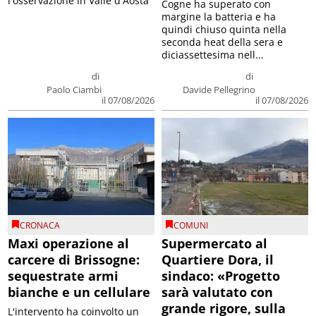
l'osservazione in Valle d'Aosta
Cogne ha superato con
margine la batteria e ha
quindi chiuso quinta nella
seconda heat della sera e
diciassettesima nell...
di
di
Paolo Ciambi
Davide Pellegrino
il 07/08/2026
il 07/08/2026
CRONACA
COMUNI
Maxi operazione al
Supermercato al
carcere di Brissogne:
Quartiere Dora, il
sequestrate armi
sindaco: «Progetto
bianche e un cellulare
sarà valutato con
grande rigore, sulla
L'intervento ha coinvolto un