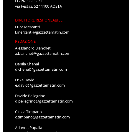
LG PRESSE S.R.L.
via Festaz, 52 11100 AOSTA
DIRETTORE RESPONSABILE
Luca Mercanti
l.mercanti@gazzettamatin.com
REDAZIONE
Alessandro Bianchet
a.bianchet@gazzettamatin.com
Danila Chenal
d.chenal@gazzettamatin.com
Erika David
e.david@gazzettamatin.com
Davide Pellegrino
d.pellegrino@gazzettamatin.com
Cinzia Timpano
c.timpano@gazzettamatin.com
Arianna Papalia