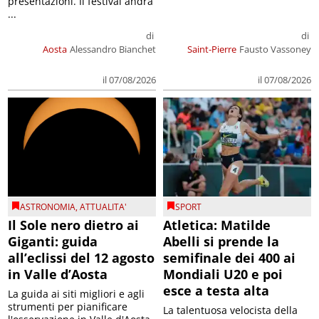
presentazioni. Il festival andrà
...
di
di
Aosta
Alessandro Bianchet
Saint-Pierre
Fausto Vassoney
il 07/08/2026
il 07/08/2026
ASTRONOMIA
,
ATTUALITA'
SPORT
Il Sole nero dietro ai
Atletica: Matilde
Giganti: guida
Abelli si prende la
all’eclissi del 12 agosto
semifinale dei 400 ai
in Valle d’Aosta
Mondiali U20 e poi
esce a testa alta
La guida ai siti migliori e agli
strumenti per pianificare
La talentuosa velocista della