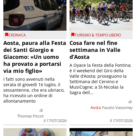
CRONACA
TURISMO & TEMPO LIBERO
Aosta, paura alla Festa
Cosa fare nel fine
dei Santi Giorgio e
settimana in Valle
Giacomo: «Un uomo
d’Aosta
ha provato a portarsi
A Oyace la Festa della Fontina;
via mio figlio»
è il weekend del Giro della
Valle d’Aosta; proseguono la
I fatti sono avvenuti nella
Settimana del Cervino e
serata di giovedì 16 luglio, il
MusiCogne; a St-Nicolas la
sessantenne, che era ubriaco,
Sagra dell...
ha ricevuto un ordine di
allontanamento
di
Aosta
Fausto Vassoney
di
Thomas Piccot
il 17/07/2026
il 17/07/2026