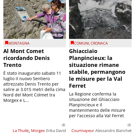
MONTAGNA
COMUNI
,
CRONACA
Al Mont Comet
Ghiacciaio
ricordando Denis
Planpincieux: la
Trento
situazione rimane
stabile, permangono
È stato inaugurato sabato 11
le misure per la Val
luglio il nuovo Sentiero
attrezzato Denis Trento per
Ferret
salire ai 3.015 metri della cima
La Regione conferma la
Nord del Mont Colmet tra
situazione del Ghiacciaio
Morgex e L...
Planpincieux e il
mantenimento delle misure
per l'accesso alla Val Ferret
di
di
,
La Thuile
Morgex
Erika David
Courmayeur
Alessandro Bianchet