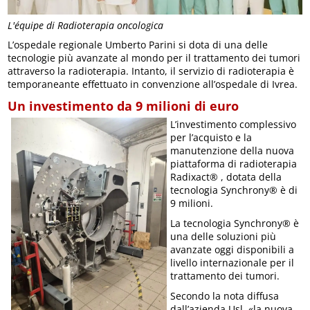
L'équipe di Radioterapia oncologica
L’ospedale regionale Umberto Parini si dota di una delle
tecnologie più avanzate al mondo per il trattamento dei tumori
attraverso la radioterapia. Intanto, il servizio di radioterapia è
temporaneante effettuato in convenzione all’ospedale di Ivrea.
Un investimento da 9 milioni di euro
L’investimento complessivo
per l’acquisto e la
manutenzione della nuova
piattaforma di radioterapia
Radixact® , dotata della
tecnologia Synchrony® è di
9 milioni.
La tecnologia Synchrony® è
una delle soluzioni più
avanzate oggi disponibili a
livello internazionale per il
trattamento dei tumori.
Secondo la nota diffusa
dall’azienda Usl, «la nuova