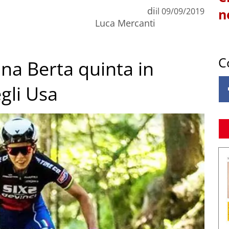
di
il
09/09/2019
n
Luca Mercanti
C
na Berta quinta in
gli Usa