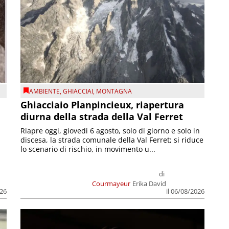
AMBIENTE
,
GHIACCIAI
,
MONTAGNA
Ghiacciaio Planpincieux, riapertura
diurna della strada della Val Ferret
Riapre oggi, giovedì 6 agosto, solo di giorno e solo in
discesa, la strada comunale della Val Ferret; si riduce
lo scenario di rischio, in movimento u...
di
Courmayeur
Erika David
026
il 06/08/2026