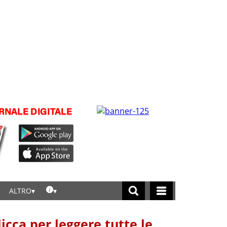
ALTRO
licca per leggere tutte le