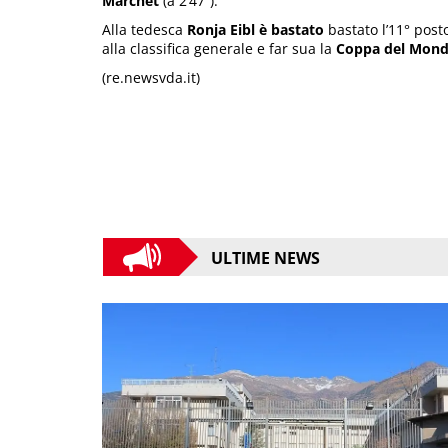
Marchet
(a 2’47”).
Alla tedesca
Ronja Eibl è bastato
bastato l’11° posto
alla classifica generale e far sua la
Coppa del Mond
(re.newsvda.it)
ULTIME NEWS