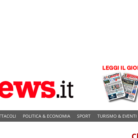
TTACOLI
POLITICA & ECONOMIA
SPORT
TURISMO & EVENTI
C