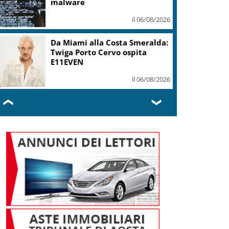
mi ha formato, continuerò a
cantarlo
il 06/08/2026
Sogin: in 2025 utile balza oltre
2,5 mln, decommissioning al
47,7%
il 06/08/2026
❮
❯