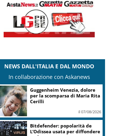
NEWS DALL'ITALIA E DAL MONDO
In collaborazione con Askanews
Covid, ‘Conte-day’ in
commissione: “non sono un
eroe ma un uomo corretto,
non troverete nulla”
il 06/08/2026
Guccini, Meloni: l’ho amato e