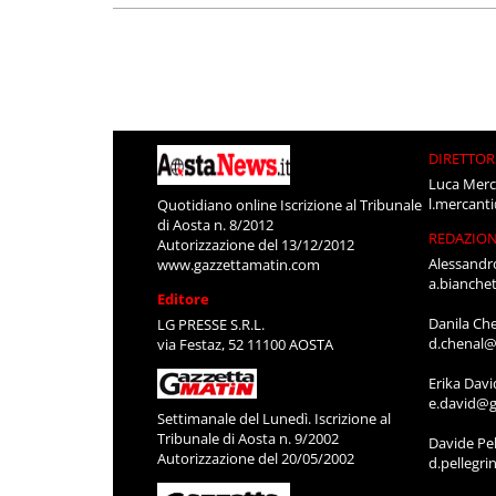
DIRETTOR
Luca Merc
l.mercant
Quotidiano online Iscrizione al Tribunale
di Aosta n. 8/2012
REDAZIO
Autorizzazione del 13/12/2012
Alessandr
www.gazzettamatin.com
a.bianche
Editore
Danila Ch
LG PRESSE S.R.L.
d.chenal@
via Festaz, 52 11100 AOSTA
Erika Davi
e.david@g
Settimanale del Lunedì. Iscrizione al
Tribunale di Aosta n. 9/2002
Davide Pel
Autorizzazione del 20/05/2002
d.pellegr