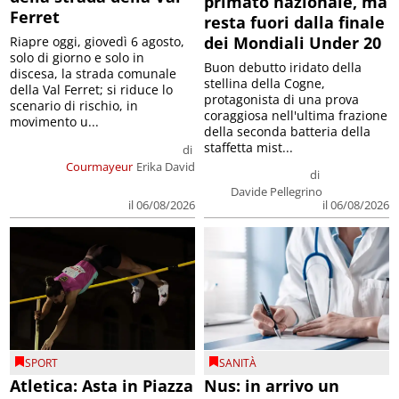
primato nazionale, ma
Ferret
resta fuori dalla finale
dei Mondiali Under 20
Riapre oggi, giovedì 6 agosto,
solo di giorno e solo in
Buon debutto iridato della
discesa, la strada comunale
stellina della Cogne,
della Val Ferret; si riduce lo
protagonista di una prova
scenario di rischio, in
coraggiosa nell'ultima frazione
movimento u...
della seconda batteria della
staffetta mist...
di
Courmayeur
Erika David
di
Davide Pellegrino
il 06/08/2026
il 06/08/2026
SPORT
SANITÀ
Atletica: Asta in Piazza
Nus: in arrivo un