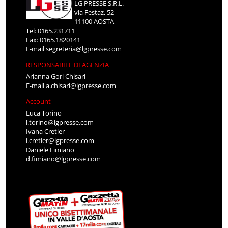
LG PRESSE S.R.L.
via Festaz, 52
11100 AOSTA
Tel: 0165.231711
Fax: 0165.1820141
E-mail
segreteria@lgpresse.com
RESPONSABILE DI AGENZIA
Arianna Gori Chisari
E-mail
a.chisari@lgpresse.com
Account
Luca Torino
l.torino@lgpresse.com
Ivana Cretier
i.cretier@lgpresse.com
Daniele Fimiano
d.fimiano@lgpresse.com