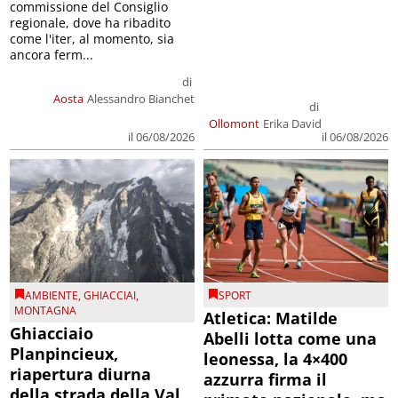
commissione del Consiglio
regionale, dove ha ribadito
come l'iter, al momento, sia
ancora ferm...
di
Aosta
Alessandro Bianchet
di
Ollomont
Erika David
il 06/08/2026
il 06/08/2026
AMBIENTE
,
GHIACCIAI
,
SPORT
MONTAGNA
Atletica: Matilde
Ghiacciaio
Abelli lotta come una
Planpincieux,
leonessa, la 4×400
riapertura diurna
azzurra firma il
della strada della Val