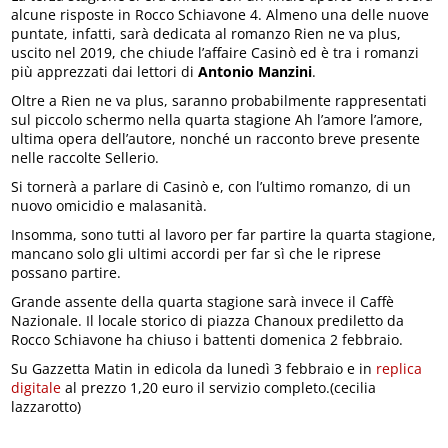
alcune risposte in Rocco Schiavone 4. Almeno una delle nuove
puntate, infatti, sarà dedicata al romanzo Rien ne va plus,
uscito nel 2019, che chiude l’affaire Casinò ed è tra i romanzi
più apprezzati dai lettori di
Antonio Manzini
.
Oltre a Rien ne va plus, saranno probabilmente rappresentati
sul piccolo schermo nella quarta stagione Ah l’amore l’amore,
ultima opera dell’autore, nonché un racconto breve presente
nelle raccolte Sellerio.
Si tornerà a parlare di Casinò e, con l’ultimo romanzo, di un
nuovo omicidio e malasanità.
Insomma, sono tutti al lavoro per far partire la quarta stagione,
mancano solo gli ultimi accordi per far sì che le riprese
possano partire.
Grande assente della quarta stagione sarà invece il Caffè
Nazionale. Il locale storico di piazza Chanoux prediletto da
Rocco Schiavone ha chiuso i battenti domenica 2 febbraio.
Su Gazzetta Matin in edicola da lunedì 3 febbraio e in
replica
digitale
al prezzo 1,20 euro il servizio completo.(cecilia
lazzarotto)