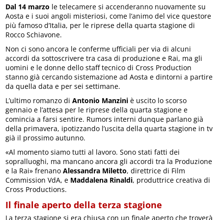
Dal 14 marzo
le telecamere si accenderanno nuovamente su
Aosta e i suoi angoli misteriosi, come l’animo del vice questore
più famoso d’Italia, per le riprese della quarta stagione di
Rocco Schiavone.
Non ci sono ancora le conferme ufficiali per via di alcuni
accordi da sottoscrivere tra casa di produzione e Rai, ma gli
uomini e le donne dello staff tecnico di Cross Production
stanno già cercando sistemazione ad Aosta e dintorni a partire
da quella data e per sei settimane.
L’ultimo romanzo di
Antonio Manzini
è uscito lo scorso
gennaio e l’attesa per le riprese della quarta stagione e
comincia a farsi sentire. Rumors interni dunque parlano già
della primavera, ipotizzando l’uscita della quarta stagione in tv
già il prossimo autunno.
«Al momento siamo tutti al lavoro. Sono stati fatti dei
sopralluoghi, ma mancano ancora gli accordi tra la Produzione
e la Rai» frenano
Alessandra Miletto
, direttrice di Film
Commission VdA, e
Maddalena Rinaldi
, produttrice creativa di
Cross Productions.
Il finale aperto della terza stagione
La terza stagione si era chiusa con un finale aperto che troverà