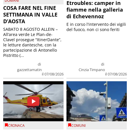
DOMANI
Etroubles: camper in
COSA FARE NEL FINE
fiamme nella galleria
SETTIMANA IN VALLE
di Echevennoz
D’AOSTA
E in corso l'intervento dei vigili
SABATO 8 AGOSTO ALLEIN –
del fuoco, non ci sono feriti
All’area verde Le Plan-de-
Clavel prosegue “ItinerDante”,
le letture dantesche, con la
partecipazione di Antonello
Pistritto (...
di
di
gazzettamatin
Cinzia Timpano
il 07/08/2026
il 07/08/2026
CRONACA
COMUNI