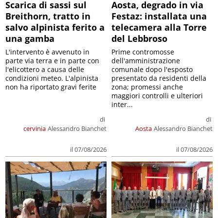
Scarica di sassi sul
Aosta, degrado in via
Breithorn, tratto in
Festaz: installata una
salvo alpinista ferito a
telecamera alla Torre
una gamba
del Lebbroso
L'intervento è avvenuto in
Prime contromosse
parte via terra e in parte con
dell'amministrazione
l'elicottero a causa delle
comunale dopo l'esposto
condizioni meteo. L'alpinista
presentato da residenti della
non ha riportato gravi ferite
zona; promessi anche
maggiori controlli e ulteriori
inter...
di
di
cervinia
Alessandro Bianchet
Aosta
Alessandro Bianchet
il 07/08/2026
il 07/08/2026