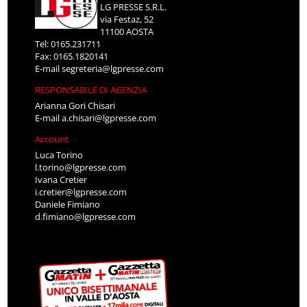
LG PRESSE S.R.L.
via Festaz, 52
11100 AOSTA
Tel: 0165.231711
Fax: 0165.1820141
E-mail
segreteria@lgpresse.com
RESPONSABILE DI AGENZIA
Arianna Gori Chisari
E-mail
a.chisari@lgpresse.com
Account
Luca Torino
l.torino@lgpresse.com
Ivana Cretier
i.cretier@lgpresse.com
Daniele Fimiano
d.fimiano@lgpresse.com