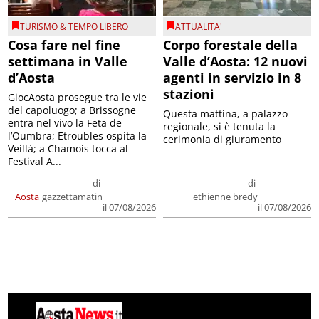
TURISMO & TEMPO LIBERO
ATTUALITA'
Cosa fare nel fine
Corpo forestale della
settimana in Valle
Valle d’Aosta: 12 nuovi
d’Aosta
agenti in servizio in 8
stazioni
GiocAosta prosegue tra le vie
del capoluogo; a Brissogne
Questa mattina, a palazzo
entra nel vivo la Feta de
regionale, si è tenuta la
l’Oumbra; Etroubles ospita la
cerimonia di giuramento
Veillà; a Chamois tocca al
Festival A...
di
di
Aosta
gazzettamatin
ethienne bredy
il 07/08/2026
il 07/08/2026