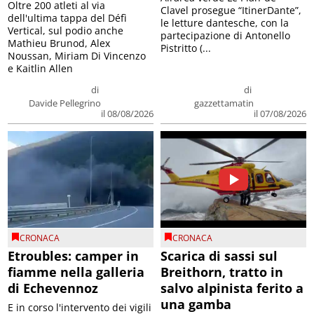
Oltre 200 atleti al via
Clavel prosegue “ItinerDante”,
dell'ultima tappa del Défì
le letture dantesche, con la
Vertical, sul podio anche
partecipazione di Antonello
Mathieu Brunod, Alex
Pistritto (...
Noussan, Miriam Di Vincenzo
e Kaitlin Allen
di
di
Davide Pellegrino
gazzettamatin
il 08/08/2026
il 07/08/2026
CRONACA
CRONACA
Etroubles: camper in
Scarica di sassi sul
fiamme nella galleria
Breithorn, tratto in
di Echevennoz
salvo alpinista ferito a
una gamba
E in corso l'intervento dei vigili