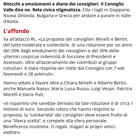
Ritocchi a emolumenti e diarie dei consiglieri. Il Consiglio
Valle dice no. Rete civica stigmatizza.
Cita i tagli in Giappone,
Nuova Zelanda, Bulgaria e Grecia per andare a parare in Valle
d’Aosta.
L’affondo
Va all’attacco Rc. «La proposta dei consiglieri Minelli e Bertin,
del tutto moderata e sostenibile, di una riduzione per un anno
del 20% degli emolumenti dei consiglieri e del 30% delle
ulteriori cospicue indennità di funzione di Presidenti e
Assessori, oltre all’azzeramento dei contributi ai gruppi
consiliari, è stata respinta ieri notte dal Consiglio con 7 voti
favorevoli e 28 astenuti».
Hanno votato a favore oltre a Chiara Minelli e Alberto Bertin,
anche Manuela Nasso, Maria Luisa Russo, Luigi Vesan, Patrizia
Morelli e Daria Pulz.
«Il risparmio che sarebbe derivato da tale riduzione è di circa 1
milione di euro. Secondo coloro che hanno respinto la
proposta, la “solidarietà” dei consiglieri deve essere frutto di
una “libera scelta”, e compete alla sfera personale.
Beneficenza insomma. O regali, magari ai propri amici-
elettori».