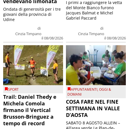
vendevano limonata
I primi a raggiungere la vetta
del Monte Bianco furono
Ondata di generosità per i tre
Jacques Balmat e Michel
giovani della provincia di
Gabriel Paccard
Udine
di
di
Cinzia Timpano
Cinzia Timpano
il 08/08/2026
il 08/08/2026
SPORT
APPUNTAMENTI
,
OGGI &
DOMANI
Trail: Daniel Thedy e
COSA FARE NEL FINE
Michela Comola
SETTIMANA IN VALLE
firmano il Vertical
D’AOSTA
Brusson-Bringuez a
tempo di record
SABATO 8 AGOSTO ALLEIN –
All’area verde Le Plan-de-