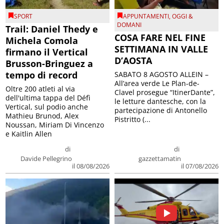
SPORT
APPUNTAMENTI
,
OGGI &
DOMANI
Trail: Daniel Thedy e
COSA FARE NEL FINE
Michela Comola
SETTIMANA IN VALLE
firmano il Vertical
D’AOSTA
Brusson-Bringuez a
tempo di record
SABATO 8 AGOSTO ALLEIN –
All’area verde Le Plan-de-
Oltre 200 atleti al via
Clavel prosegue “ItinerDante”,
dell'ultima tappa del Défì
le letture dantesche, con la
Vertical, sul podio anche
partecipazione di Antonello
Mathieu Brunod, Alex
Pistritto (...
Noussan, Miriam Di Vincenzo
e Kaitlin Allen
di
di
Davide Pellegrino
gazzettamatin
il 08/08/2026
il 07/08/2026