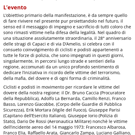
L’evento
L’obiettivo primario della manifestazione, è da sempre quello
di fare rivivere nel presente pur proiettandolo nel futuro, il
senso ed il messaggio di impegno e sacrificio di tutti coloro che
sono rimasti vittime nella difesa della legalità. Nel quadro di
una situazione assolutamente straordinaria, il 28° anniversario
delle stragi di Capaci e di via D’Amelio, si celebra con il
consueto coinvolgimento di ciclisti e podisti appartenenti a
tutte le forze di polizia, che sono impegnati in questi giorni,
singolarmente, in percorsi lungo strade e sentieri della
regione, accomunati da un unico profondo sentimento di
dedicare l’iniziativa in ricordo delle vittime del terrorismo,
della mafia, del dovere e di ogni forma di criminalità.
Ciclisti e podisti in movimento per ricordare le vittime del
dovere della nostra regione: il Dr. Bruno Caccia (Procuratore
della Repubblica), Adolfo La Bernarda, Camillo Renzi, Franco
Basso, Lorenzo Giacobbe, (Corpo delle Guardie di Pubblica
Sicurezza), Erik Mortara (Vigile del Fuoco), Giuseppe Parisi
(Capitano dell’Esercito Italiano), Giuseppe Iorio (Polizia di
Stato), Dario De Rossi (Aeronautica Militare) nonchè le vittime
dell’incidente aereo del 14 maggio 1973: Francesco Albarosa,
Franco Elia, Raffaello Arata, Giancarlo Zampa, Luciano Galliano,