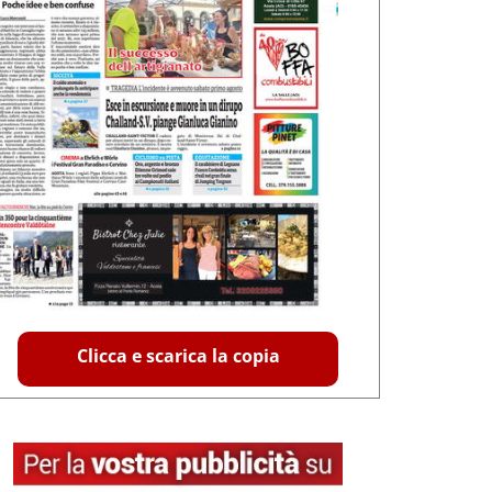
Clicca e scarica la copia