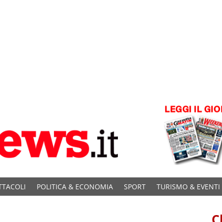
TTACOLI
POLITICA & ECONOMIA
SPORT
TURISMO & EVENTI
C