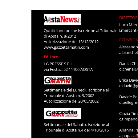
DIRETTOR
Luca Merc
l.mercant
Quotidiano online Iscrizione al Tribunale
di Aosta n. 8/2012
REDAZIO
Autorizzazione del 13/12/2012
Alessandr
www.gazzettamatin.com
a.bianche
Editore
Danila Ch
LG PRESSE S.R.L.
d.chenal@
via Festaz, 52 11100 AOSTA
Erika Davi
e.david@g
Settimanale del Lunedì. Iscrizione al
Tribunale di Aosta n. 9/2002
Davide Pel
Autorizzazione del 20/05/2002
d.pellegr
Cinzia Ti
c.timpan
Settimanale del Sabato. Iscrizione al
Tribunale di Aosta n.4 del 4/10/2016
Arianna P
a.papalia