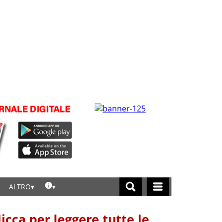
ALTRO
licca per leggere tutte le