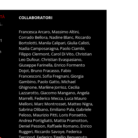
ITÀ
COLLABORATORI
L.
Francesca Arcaro, Massimo Altini,
Corrado Bellora, Nadine Blanc, Riccardo
11
Bortolotti, Manila Calipari, Giulia Calisti,
Nadia Camposaragna, Paolo Ciambi,
m
Filippo Clermont, Carol Di Vito, Christian
Leo Dufour, Christian Evaspasiano,
Giuseppe Farinella, Enrico Formento
Dojot, Bruno Fracasso, Fabio
Francesconi, Sofia Fregnani, Giorgia
Gambino, Paolo Gatto, Michael
Ghignone, Marlène Jorrioz, Cecilia
Lazzarotto, Giacomo Mangano, Angela
Marrelli, Federico Mecca, Luca Mauro
Melloni, Marc Montrosset, Matteo Nigra,
Sabrina Olibano, Emiliano Pala, Gabriele
Peloso, Maurizio Pitti, Loris Ponsetto,
Andrea Portigliatti, Mattia Pramotton,
Deniel Pession, Raffaele Romano, Enrico
Ruggeri, Riccardo Savoye, Federica
Tercinod, Federico Tigellio Benvenuto,