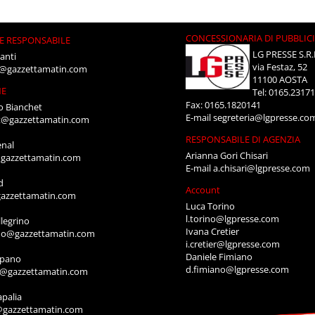
CONCESSIONARIA DI PUBBLIC
E RESPONSABILE
LG PRESSE S.R.
anti
via Festaz, 52
i@gazzettamatin.com
11100 AOSTA
NE
Tel: 0165.2317
Fax: 0165.1820141
o Bianchet
E-mail
segreteria@lgpresse.co
t@gazzettamatin.com
RESPONSABILE DI AGENZIA
enal
Arianna Gori Chisari
gazzettamatin.com
E-mail
a.chisari@lgpresse.com
d
Account
azzettamatin.com
Luca Torino
l.torino@lgpresse.com
legrino
Ivana Cretier
ino@gazzettamatin.com
i.cretier@lgpresse.com
Daniele Fimiano
mpano
d.fimiano@lgpresse.com
o@gazzettamatin.com
apalia
@gazzettamatin.com