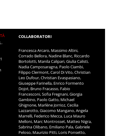
ITÀ
COLLABORATORI
L.
Francesca Arcaro, Massimo Altini,
Corrado Bellora, Nadine Blanc, Riccardo
11
Bortolotti, Manila Calipari, Giulia Calisti,
Nadia Camposaragna, Paolo Ciambi,
m
Filippo Clermont, Carol Di Vito, Christian
Leo Dufour, Christian Evaspasiano,
Giuseppe Farinella, Enrico Formento
Dojot, Bruno Fracasso, Fabio
Francesconi, Sofia Fregnani, Giorgia
Gambino, Paolo Gatto, Michael
Ghignone, Marlène Jorrioz, Cecilia
Lazzarotto, Giacomo Mangano, Angela
Marrelli, Federico Mecca, Luca Mauro
Melloni, Marc Montrosset, Matteo Nigra,
Sabrina Olibano, Emiliano Pala, Gabriele
Peloso, Maurizio Pitti, Loris Ponsetto,