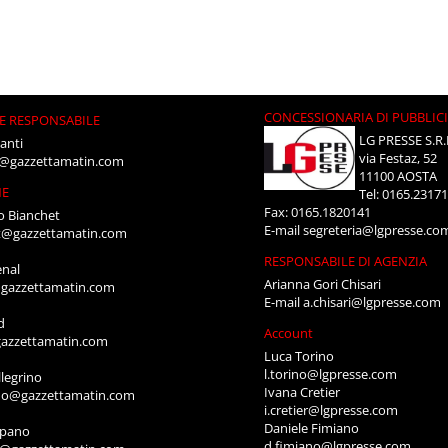
CONCESSIONARIA DI PUBBLIC
E RESPONSABILE
LG PRESSE S.R.
anti
via Festaz, 52
i@gazzettamatin.com
11100 AOSTA
NE
Tel: 0165.2317
Fax: 0165.1820141
o Bianchet
E-mail
segreteria@lgpresse.co
t@gazzettamatin.com
RESPONSABILE DI AGENZIA
enal
Arianna Gori Chisari
gazzettamatin.com
E-mail
a.chisari@lgpresse.com
d
Account
azzettamatin.com
Luca Torino
l.torino@lgpresse.com
legrino
Ivana Cretier
ino@gazzettamatin.com
i.cretier@lgpresse.com
Daniele Fimiano
mpano
d.fimiano@lgpresse.com