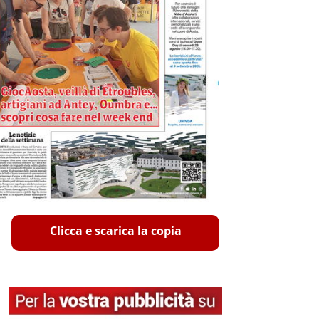
Clicca e scarica la copia