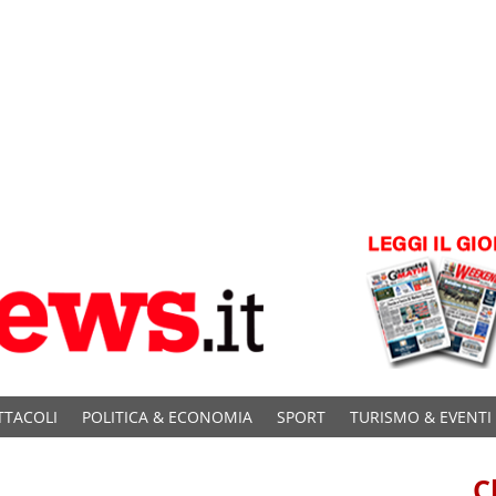
TTACOLI
POLITICA & ECONOMIA
SPORT
TURISMO & EVENTI
C