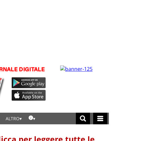
ALTRO
licca per leggere tutte le