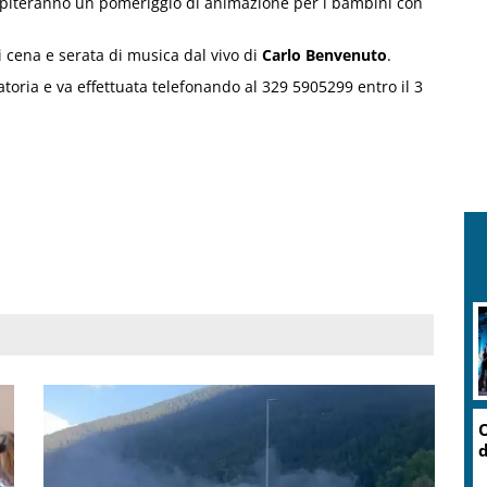
piteranno un pomeriggio di animazione per i bambini con
i cena e serata di musica dal vivo di
Carlo Benvenuto
.
atoria e va effettuata telefonando al 329 5905299 entro il 3
O
d