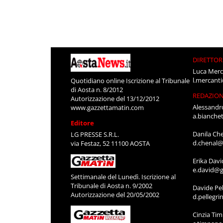
DIRETTOR
Luca Merc
l.mercant
Quotidiano online Iscrizione al Tribunale
di Aosta n. 8/2012
REDAZIO
Autorizzazione del 13/12/2012
Alessandr
www.gazzettamatin.com
a.bianche
Editore
Danila Ch
LG PRESSE S.R.L.
d.chenal@
via Festaz, 52 11100 AOSTA
Erika Davi
e.david@g
Settimanale del Lunedì. Iscrizione al
Tribunale di Aosta n. 9/2002
Davide Pel
Autorizzazione del 20/05/2002
d.pellegr
Cinzia Ti