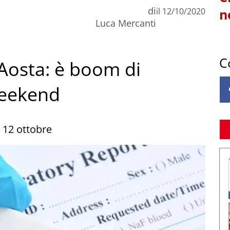
di
il
12/10/2020
n
Luca Mercanti
C
’Aosta: è boom di
weekend
l 12 ottobre