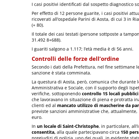
I casi positivi identificati dal sospetto diagnostico 
Per effetto di 12 persone guarite, i casi positivi att
ricoverati all’ospedale Parini di Aosta, di cui 3 in 
(+ 80).
Il totale dei casi testati (persone sottposte a tampon
31.492 8+688).
I guariti salgono a 1.117; l’età media è di 56 anni.
Controlli delle forze dell’ordine
Secondo i dati della Prefettura, nel fine settimane l
sanzione è stata comminata.
La questura di Aosta, però, comunica che durante lo 
Amministrativa e Sociale, con il supporto degli Ispe
verifiche, sottoponendo
controllo 15 locali pubblici
che lavoravano in situazione di piena e protratta 
clienti ed al
mancato utilizzo di mascherine da parte
previste sanzioni amministrative che, attualmente
euro.
In
un locale di Saint-Christophe
, in particolare, al
consentita,
alla quale partecipavano circa
150 per
pregiudizi di polizia, uno dei quali, in evidente sta