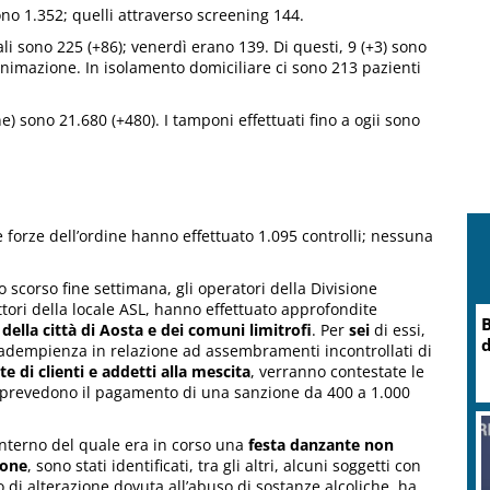
sono 1.352; quelli attraverso screening 144.
uali sono 225 (+86); venerdì erano 139. Di questi, 9 (+3) sono
Rianimazione. In isolamento domiciliare ci sono 213 pazienti
e) sono 21.680 (+480). I tamponi effettuati fino a ogii sono
e forze dell’ordine hanno effettuato 1.095 controlli; nessuna
scorso fine settimana, gli operatori della Divisione
ttori della locale ASL, hanno effettuato approfondite
B
 della città di Aosta e dei comuni limitrofi
. Per
sei
di essi,
d
inadempienza in relazione ad assembramenti incontrollati di
 di clienti e addetti alla mescita
, verranno contestate le
, prevedono il pagamento di una sanzione da 400 a 1.000
l’interno del quale era in corso una
festa danzante non
sone
, sono stati identificati, tra gli altri, alcuni soggetti con
to di alterazione dovuta all’abuso di sostanze alcoliche, ha