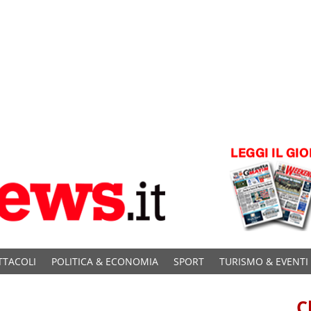
TTACOLI
POLITICA & ECONOMIA
SPORT
TURISMO & EVENTI
C