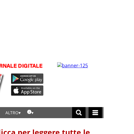
ALTRO
licca per leggere tutte le