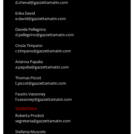
d.chenal@gazzettamatin.com
Erika David
e.david@gazzettamatin.com
Davide Pellegrino
d.pellegrino@gazzettamatin.com
Cinzia Timpano
c.timpano@gazzettamatin.com
Arianna Papalia
a.papalia@gazzettamatin.com
Thomas Piccot
t.piccot@gazzettamatin.com
Fausto Vassoney
f.vassoney@gazzettamatin.com
SEGRETERIA
Roberta Prodoti
segreteria@gazzettamatin.com
Stefania Muscolo