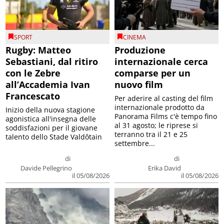
SPORT
CINEMA
Rugby: Matteo
Produzione
Sebastiani, dal ritiro
internazionale cerca
con le Zebre
comparse per un
all’Accademia Ivan
nuovo film
Francescato
Per aderire al casting del film
internazionale prodotto da
Inizio della nuova stagione
Panorama Films c'è tempo fino
agonistica all'insegna delle
al 31 agosto; le riprese si
soddisfazioni per il giovane
terranno tra il 21 e 25
talento dello Stade Valdôtain
settembre...
di
di
Davide Pellegrino
Erika David
il 05/08/2026
il 05/08/2026