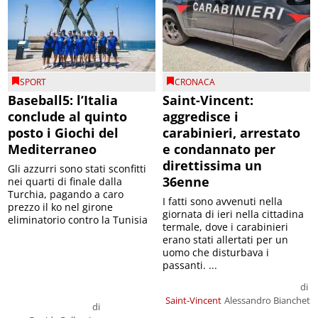
SPORT
CRONACA
Baseball5: l’Italia
Saint-Vincent:
conclude al quinto
aggredisce i
posto i Giochi del
carabinieri, arrestato
Mediterraneo
e condannato per
direttissima un
Gli azzurri sono stati sconfitti
36enne
nei quarti di finale dalla
Turchia, pagando a caro
I fatti sono avvenuti nella
prezzo il ko nel girone
giornata di ieri nella cittadina
eliminatorio contro la Tunisia
termale, dove i carabinieri
erano stati allertati per un
uomo che disturbava i
passanti. ...
di
Saint-Vincent
Alessandro Bianchet
di