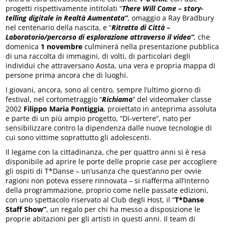
progetti rispettivamente intitolati “
There Will Come – story-
telling digitale in Realtà Aumentata”
, omaggio a Ray Bradbury
nel centenario della nascita, e “
Ritratto di Città –
Laboratorio/percorso di esplorazione attraverso il video”
, che
domenica
1 novembre
culminerà nella presentazione pubblica
di una raccolta di immagini, di volti, di particolari degli
individui che attraversano Aosta, una vera e propria mappa di
persone prima ancora che di luoghi.
I giovani, ancora, sono al centro, sempre l’ultimo giorno di
festival, nel cortometraggio “
Richiamo
” del videomaker classe
2002
Filippo Maria Pontiggia
, proiettato in anteprima assoluta
e parte di un più ampio progetto, “Di-vertere”, nato per
sensibilizzare contro la dipendenza dalle nuove tecnologie di
cui sono vittime soprattutto gli adolescenti.
Il legame con la cittadinanza, che per quattro anni si è resa
disponibile ad aprire le porte delle proprie case per accogliere
gli ospiti di T*Danse – un’usanza che quest’anno per ovvie
ragioni non poteva essere rinnovata – si riafferma all’interno
della programmazione, proprio come nelle passate edizioni,
con uno spettacolo riservato al Club degli Host, il “
T*Danse
Staff Show”
, un regalo per chi ha messo a disposizione le
proprie abitazioni per gli artisti in questi anni. Il team di