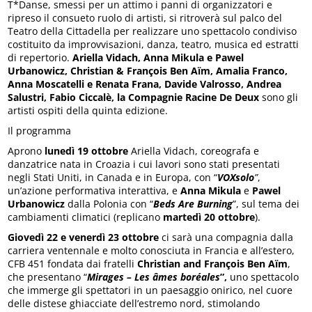
T*Danse, smessi per un attimo i panni di organizzatori e
ripreso il consueto ruolo di artisti, si ritroverà sul palco del
Teatro della Cittadella per realizzare uno spettacolo condiviso
costituito da improvvisazioni, danza, teatro, musica ed estratti
di repertorio.
Ariella Vidach, Anna Mikula e Pawel
Urbanowicz, Christian & François Ben Aïm, Amalia Franco,
Anna Moscatelli e Renata Frana, Davide Valrosso, Andrea
Salustri, Fabio Ciccalè, la Compagnie Racine De Deux
sono gli
artisti ospiti della quinta edizione.
Il programma
Aprono
lunedì
19 ottobre
Ariella Vidach, coreografa e
danzatrice nata in Croazia i cui lavori sono stati presentati
negli Stati Uniti, in Canada e in Europa, con “
VOXsolo
”
,
un’azione performativa interattiva, e
Anna Mikula
e
Pawel
Urbanowicz
dalla Polonia con “
Beds Are Burning
”, sul tema dei
cambiamenti climatici (replicano
martedì
20 ottobre
).
Giovedì 22 e venerdì 23 ottobre
ci sarà una compagnia dalla
carriera ventennale e molto conosciuta in Francia e all’estero,
CFB 451 fondata dai fratelli
Christian and François Ben Aïm
,
che presentano “
Mirages – Les âmes boréales
”,
uno spettacolo
che immerge gli spettatori in un paesaggio onirico, nel cuore
delle distese ghiacciate dell’estremo nord, stimolando