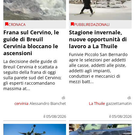
CRONACA
PUBBLIREDAZIONALI
Frana sul Cervino, le
Stagione invernale,
guide di Breuil
nuove opportunità di
Cervinia bloccano le
lavoro a La Thuile
ascensioni
Funivie Piccolo San Bernardo
apre le selezioni per addetti
La decisione delle guide di
alle casse, addetti alle piste,
Breuil Cervinia è scattata a
addetti agli impianti,
seguito della frana di oggi
conduttori e meccanici di
sulla parete sud del Cervino;
mezzi batt...
gli esperti raccomandano
massima at...
di
di
cervinia
Alessandro Bianchet
La Thuile
gazzettamatin
il 05/08/2026
il 05/08/2026