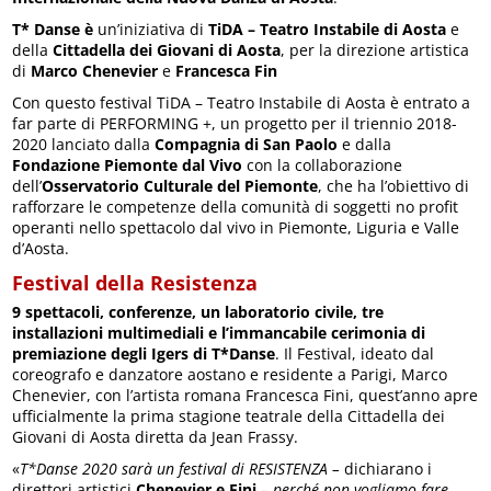
T* Danse è
un’iniziativa di
TiDA – Teatro Instabile di Aosta
e
della
Cittadella dei Giovani di Aosta
, per la direzione artistica
di
Marco Chenevier
e
Francesca Fin
Con questo festival TiDA – Teatro Instabile di Aosta
è entrato a
far parte di PERFORMING +, un progetto per il triennio 2018-
2020 lanciato dalla
Compagnia di San Paolo
e dalla
Fondazione Piemonte dal Vivo
con la collaborazione
dell’
Osservatorio Culturale del Piemonte
, che ha l’obiettivo di
rafforzare le competenze della comunità di soggetti no profit
operanti nello spettacolo dal vivo in Piemonte, Liguria e Valle
d’Aosta.
Festival della Resistenza
9 spettacoli, conferenze, un laboratorio civile, tre
installazioni multimediali e l’immancabile cerimonia di
premiazione degli Igers di T*Danse
. Il Festival, ideato dal
coreografo e danzatore aostano e residente a Parigi, Marco
Chenevier, con l’artista romana Francesca Fini, quest’anno apre
ufficialmente la prima stagione teatrale della Cittadella dei
Giovani di Aosta diretta da Jean Frassy.
«
T*Danse 2020 sarà un festival di RESISTENZA –
dichiarano i
direttori artistici
Chenevier e Fini
– perché non vogliamo fare