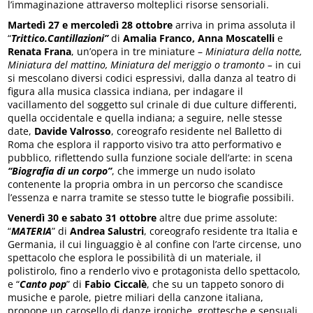
l’immaginazione attraverso molteplici risorse sensoriali.
Martedì 27 e mercoledì 28 ottobre
arriva in prima assoluta il
“
Trittico.Cantillazioni”
di
Amalia Franco, Anna Moscatelli
e
Renata Frana
, un’opera in tre miniature –
Miniatura della notte,
Miniatura del mattino, Miniatura del meriggio o tramonto –
in cui
si mescolano diversi codici espressivi, dalla danza al teatro di
figura alla musica classica indiana, per indagare il
vacillamento del soggetto sul crinale di due culture differenti,
quella occidentale e quella indiana; a seguire, nelle stesse
date,
Davide Valrosso
, coreografo residente nel Balletto di
Roma che esplora il rapporto visivo tra atto performativo e
pubblico, riflettendo sulla funzione sociale dell’arte: in scena
“Biografia di un corpo”
, che immerge un nudo isolato
contenente la propria ombra in un percorso che scandisce
l’essenza e narra tramite se stesso tutte le biografie possibili.
Venerdì 30 e sabato 31 ottobre
altre due prime assolute:
“
MATERIA
” di
Andrea Salustri
, coreografo residente tra Italia e
Germania, il cui linguaggio è al confine con l’arte circense, uno
spettacolo che esplora le possibilità di un materiale, il
polistirolo, fino a renderlo vivo e protagonista dello spettacolo,
e “
Canto pop
” di
Fabio Ciccalè
, che su un tappeto sonoro di
musiche e parole, pietre miliari della canzone italiana,
propone un carosello di danze ironiche, grottesche e sensuali,