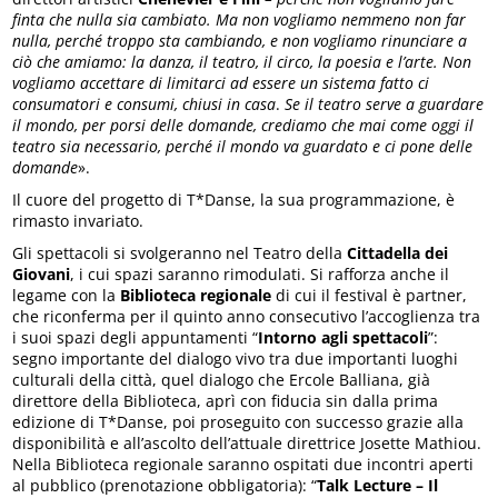
finta che nulla sia cambiato. Ma non vogliamo nemmeno non far
nulla, perché troppo sta cambiando, e non vogliamo rinunciare a
ciò che amiamo: la danza, il teatro, il circo, la poesia e l’arte. Non
vogliamo accettare di limitarci ad essere un sistema fatto ci
consumatori e consumi, chiusi in casa
.
Se il teatro serve a guardare
il mondo, per porsi delle domande, crediamo che mai come oggi il
teatro sia necessario, perché il mondo va guardato e ci pone delle
domande
».
Il cuore del progetto di T*Danse, la sua programmazione, è
rimasto invariato.
Gli spettacoli si svolgeranno nel Teatro della
Cittadella dei
Giovani
, i cui spazi saranno rimodulati. Si rafforza anche il
legame con la
Biblioteca regionale
di cui il festival è partner,
che riconferma per il quinto anno consecutivo l’accoglienza tra
i suoi spazi degli appuntamenti “
Intorno agli spettacoli
”:
segno importante del dialogo vivo tra due importanti luoghi
culturali della città, quel dialogo che Ercole Balliana, già
direttore della Biblioteca, aprì con fiducia sin dalla prima
edizione di T*Danse, poi proseguito con successo grazie alla
disponibilità e all’ascolto dell’attuale direttrice Josette Mathiou.
Nella Biblioteca regionale saranno ospitati due incontri aperti
al pubblico (prenotazione obbligatoria): “
Talk Lecture – Il