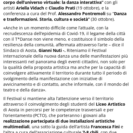
corpo dell’universo virtuale: la danza interattiva”
con gli
artisti
Ariella Vidach
e
Claudio Prati
(19 ottobre), e la
conferenza a cura del Prof.
Alessandro Pontremoli
su “
Danza
e trasformazioni. Storia, cultura e società”
(30 ottobre).
«Anche in un momento difficile come l’attuale, con la
recrudescenza dell’epidemia di Covid-19, il legame della città
con il T*Danse non viene meno, e costituisce il simbolo della
resilienza della comunità, affermata attraverso l’arte – dice il
Sindaco di Aosta,
Gianni Nuti -.
Riteniamo il Festival
internazionale della nuova danza una delle manifestazioni più
interessanti nel panorama degli eventi cittadini, non solo per
la qualità della proposta artistica ma anche per la capacità di
coinvolgere attivamente il territorio durante tutto il periodo di
svolgimento della manifestazione con iniziative di
avvicinamento e di contatto, anche informale, con il mondo del
teatro e della danza».
Il Festival si mantiene alta l’attenzione verso il territorio
attraverso il coinvolgimento degli studenti del
Liceo Artistico
di Aosta
in percorsi per le competenze trasversali e per
l’orientamento (PCTO),
che porteranno i giovani alla
realizzazione partecipata di due installazioni artistiche
multimediali
, una sotto la guida dell’artista
Francesca Fini
e
l’altra a cura dell’associazione culturale
7-8 chili
, con due