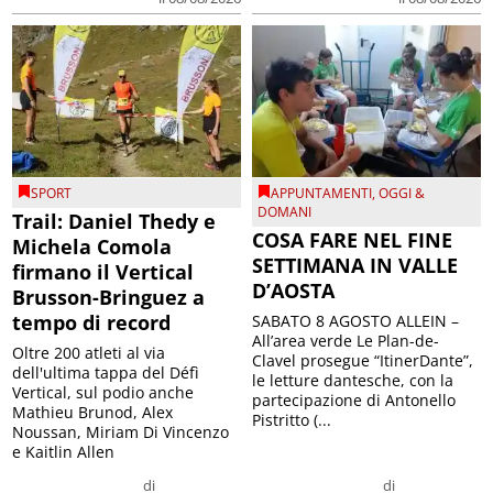
SPORT
APPUNTAMENTI
,
OGGI &
DOMANI
Trail: Daniel Thedy e
COSA FARE NEL FINE
Michela Comola
SETTIMANA IN VALLE
firmano il Vertical
D’AOSTA
Brusson-Bringuez a
tempo di record
SABATO 8 AGOSTO ALLEIN –
All’area verde Le Plan-de-
Oltre 200 atleti al via
Clavel prosegue “ItinerDante”,
dell'ultima tappa del Défì
le letture dantesche, con la
Vertical, sul podio anche
partecipazione di Antonello
Mathieu Brunod, Alex
Pistritto (...
Noussan, Miriam Di Vincenzo
e Kaitlin Allen
di
di