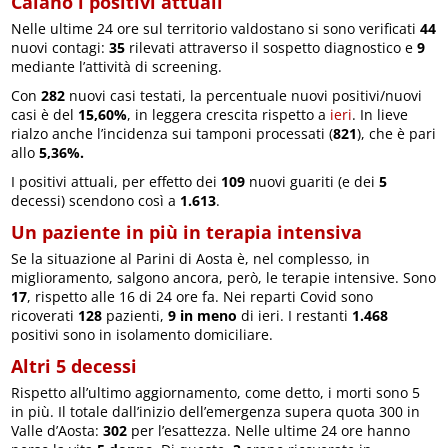
Calano i positivi attuali
Nelle ultime 24 ore sul territorio valdostano si sono verificati
44
nuovi contagi:
35
rilevati attraverso il sospetto diagnostico e
9
mediante l’attività di screening.
Con
282
nuovi casi testati, la percentuale nuovi positivi/nuovi
casi è del
15,60%
, in leggera crescita rispetto a
ieri
. In lieve
rialzo anche l’incidenza sui tamponi processati (
821
), che è pari
allo
5,36%.
I positivi attuali, per effetto dei
109
nuovi guariti (e dei
5
decessi) scendono così a
1.613
.
Un paziente in più in terapia intensiva
Se la situazione al Parini di Aosta è, nel complesso, in
miglioramento, salgono ancora, però, le terapie intensive. Sono
17
, rispetto alle 16 di 24 ore fa. Nei reparti Covid sono
ricoverati
128
pazienti,
9 in meno
di ieri. I restanti
1.468
positivi sono in isolamento domiciliare.
Altri 5 decessi
Rispetto all’ultimo aggiornamento, come detto, i morti sono 5
in più. Il totale dall’inizio dell’emergenza supera quota 300 in
Valle d’Aosta:
302
per l’esattezza. Nelle ultime 24 ore hanno