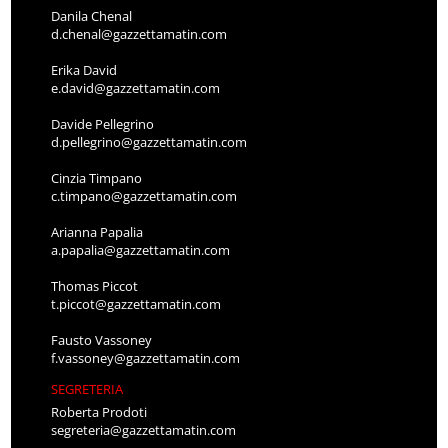
Danila Chenal
d.chenal@gazzettamatin.com
Erika David
e.david@gazzettamatin.com
Davide Pellegrino
d.pellegrino@gazzettamatin.com
Cinzia Timpano
c.timpano@gazzettamatin.com
Arianna Papalia
a.papalia@gazzettamatin.com
Thomas Piccot
t.piccot@gazzettamatin.com
Fausto Vassoney
f.vassoney@gazzettamatin.com
SEGRETERIA
Roberta Prodoti
segreteria@gazzettamatin.com