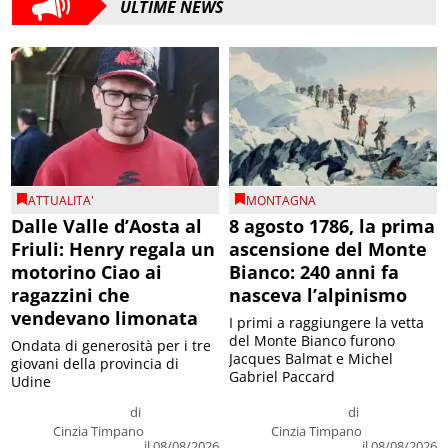
ULTIME NEWS
ATTUALITA'
MONTAGNA
Dalle Valle d’Aosta al
8 agosto 1786, la prima
Friuli: Henry regala un
ascensione del Monte
motorino Ciao ai
Bianco: 240 anni fa
ragazzini che
nasceva l’alpinismo
vendevano limonata
I primi a raggiungere la vetta
del Monte Bianco furono
Ondata di generosità per i tre
Jacques Balmat e Michel
giovani della provincia di
Gabriel Paccard
Udine
di
di
Cinzia Timpano
Cinzia Timpano
il 08/08/2026
il 08/08/2026