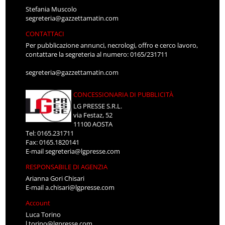
Stefania Muscolo
segreteria@gazzettamatin.com
CONTATTACI
Per pubblicazione annunci, necrologi, offro e cerco lavoro,
contattare la segreteria al numero: 0165/231711
segreteria@gazzettamatin.com
CONCESSIONARIA DI PUBBLICITÀ
LG PRESSE S.R.L.
via Festaz, 52
11100 AOSTA
Tel: 0165.231711
Fax: 0165.1820141
E-mail
segreteria@lgpresse.com
RESPONSABILE DI AGENZIA
Arianna Gori Chisari
E-mail
a.chisari@lgpresse.com
Account
Luca Torino
l.torino@lgpresse.com