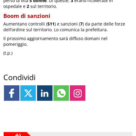
perso la vita
5 donne
. Di queste,
3
erano ricoverate in
ospedale e
2
sul territorio.
Boom di sanzioni
Aumentano controlli (
511
) e sanzioni (
7
) da parte delle forze
dell’ordine sul territorio. Lo comunica la prefettura.
Il prossimo aggiornamento sarà diffuso domani nel
pomeriggio.
(t.p.)
Condividi