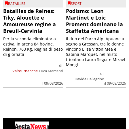
BATAILLES
SPORT
Batailles de Reines:
Podismo: Leon
Tiky, Alouette e
Martinet e Loic
Amoureuse regine a
Proment dominano la
Breuil-Cervinia
Staffetta Americana
Per la seconda eliminatoria
Il duo del Parco Alpi Apuane a
estiva, in arena 84 bovine.
segno a Gressan, tra le donne
Reinon, 763 Kg, Regina di peso
vincono Elisa Vitton Mea e
di giornata
Sabina Marquet, nel misto
trionfano Laura Segor e Mikael
Mongi...
di
Valtournenche
Luca Mercanti
di
Davide Pellegrino
il 09/08/2026
il 09/08/2026