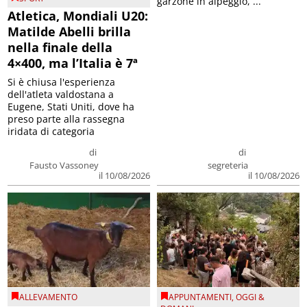
garzone in alpeggio, ...
Atletica, Mondiali U20:
Matilde Abelli brilla
nella finale della
4×400, ma l’Italia è 7ª
Si è chiusa l'esperienza
dell'atleta valdostana a
Eugene, Stati Uniti, dove ha
preso parte alla rassegna
iridata di categoria
di
di
Fausto Vassoney
segreteria
il 10/08/2026
il 10/08/2026
ALLEVAMENTO
APPUNTAMENTI
,
OGGI &