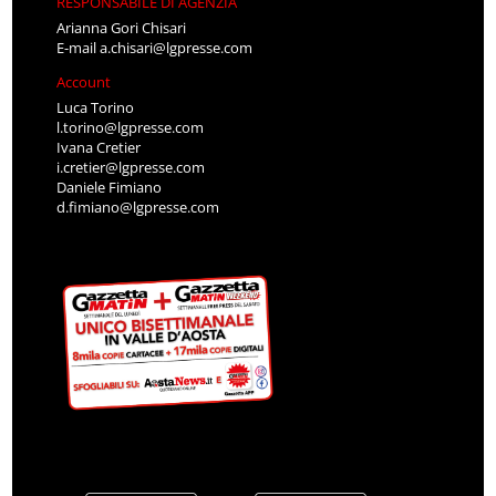
RESPONSABILE DI AGENZIA
Arianna Gori Chisari
E-mail
a.chisari@lgpresse.com
Account
Luca Torino
l.torino@lgpresse.com
Ivana Cretier
i.cretier@lgpresse.com
Daniele Fimiano
d.fimiano@lgpresse.com