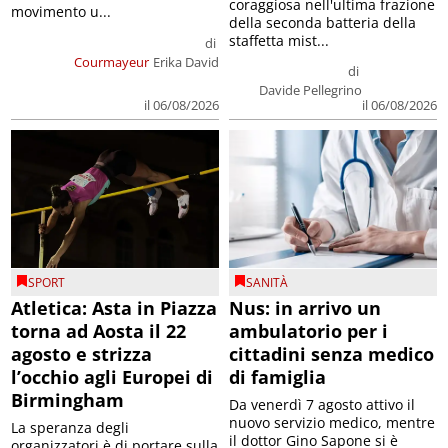
coraggiosa nell'ultima frazione
movimento u...
della seconda batteria della
staffetta mist...
di
Courmayeur
Erika David
di
Davide Pellegrino
il 06/08/2026
il 06/08/2026
SPORT
SANITÀ
Atletica: Asta in Piazza
Nus: in arrivo un
torna ad Aosta il 22
ambulatorio per i
agosto e strizza
cittadini senza medico
l’occhio agli Europei di
di famiglia
Birmingham
Da venerdì 7 agosto attivo il
nuovo servizio medico, mentre
La speranza degli
il dottor Gino Sapone si è
organizzatori è di portare sulla