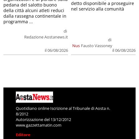
detto disponibile a proseguire
pedana del salotto buono
nel servizio alla comunità
della città alcuni atleti reduci
dalla rassegna continentale in
programma ...
di
Redazione Aostanews.it
di
Nus
Fausto Vassoney
il 06/08/2026
il 06/08/2026
Quotidiano online Iscrizione al Tribunale di Aosta n.
8/2012
Autorizzazione del 13/12/2012
www.gazzettamatin.com
Editore