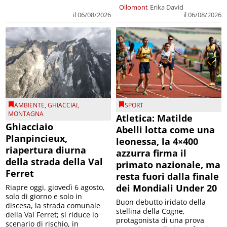
Ollomont
Erika David
il 06/08/2026
il 06/08/2026
AMBIENTE
,
GHIACCIAI
,
SPORT
MONTAGNA
Atletica: Matilde
Ghiacciaio
Abelli lotta come una
Planpincieux,
leonessa, la 4×400
riapertura diurna
azzurra firma il
della strada della Val
primato nazionale, ma
Ferret
resta fuori dalla finale
dei Mondiali Under 20
Riapre oggi, giovedì 6 agosto,
solo di giorno e solo in
Buon debutto iridato della
discesa, la strada comunale
stellina della Cogne,
della Val Ferret; si riduce lo
protagonista di una prova
scenario di rischio, in