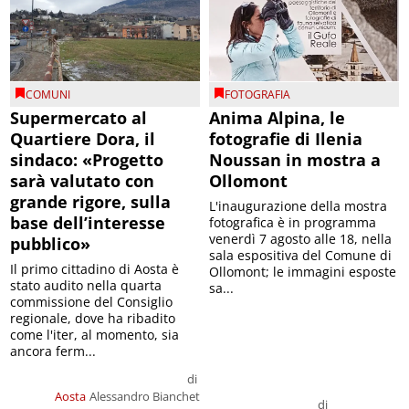
COMUNI
FOTOGRAFIA
Supermercato al
Anima Alpina, le
Quartiere Dora, il
fotografie di Ilenia
sindaco: «Progetto
Noussan in mostra a
sarà valutato con
Ollomont
grande rigore, sulla
L'inaugurazione della mostra
base dell’interesse
fotografica è in programma
venerdì 7 agosto alle 18, nella
pubblico»
sala espositiva del Comune di
Il primo cittadino di Aosta è
Ollomont; le immagini esposte
stato audito nella quarta
sa...
commissione del Consiglio
regionale, dove ha ribadito
come l'iter, al momento, sia
ancora ferm...
di
Aosta
Alessandro Bianchet
di