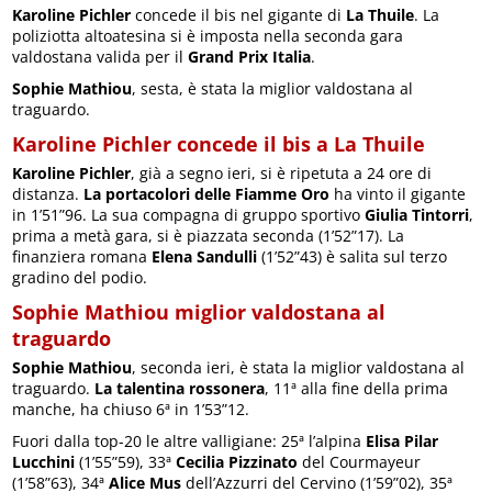
Karoline Pichler
concede il bis nel gigante di
La Thuile
. La
poliziotta altoatesina si è imposta nella seconda gara
valdostana valida per il
Grand Prix Italia
.
Sophie Mathiou
, sesta, è stata la miglior valdostana al
traguardo.
Karoline Pichler concede il bis a La Thuile
Karoline Pichler
, già a segno ieri, si è ripetuta a 24 ore di
distanza.
La portacolori delle Fiamme Oro
ha vinto il gigante
in 1’51”96. La sua compagna di gruppo sportivo
Giulia Tintorri
,
prima a metà gara, si è piazzata seconda (1’52”17). La
finanziera romana
Elena Sandulli
(1’52”43) è salita sul terzo
gradino del podio.
Sophie Mathiou miglior valdostana al
traguardo
Sophie Mathiou
, seconda ieri, è stata la miglior valdostana al
traguardo.
La talentina rossonera
, 11ª alla fine della prima
manche, ha chiuso 6ª in 1’53”12.
Fuori dalla top-20 le altre valligiane: 25ª l’alpina
Elisa Pilar
Lucchini
(1’55”59), 33ª
Cecilia Pizzinato
del Courmayeur
(1’58”63), 34ª
Alice Mus
dell’Azzurri del Cervino (1’59”02), 35ª