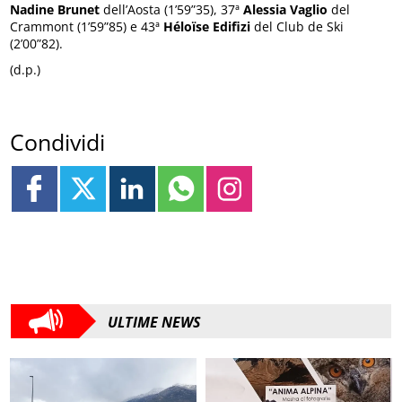
Nadine Brunet
dell’Aosta (1’59”35), 37ª
Alessia Vaglio
del
Crammont (1’59”85) e 43ª
Héloïse Edifizi
del Club de Ski
(2’00”82).
(d.p.)
Condividi
ULTIME NEWS