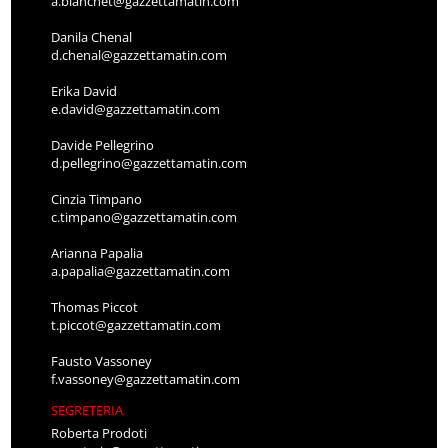
a.bianchet@gazzettamatin.com
Danila Chenal
d.chenal@gazzettamatin.com
Erika David
e.david@gazzettamatin.com
Davide Pellegrino
d.pellegrino@gazzettamatin.com
Cinzia Timpano
c.timpano@gazzettamatin.com
Arianna Papalia
a.papalia@gazzettamatin.com
Thomas Piccot
t.piccot@gazzettamatin.com
Fausto Vassoney
f.vassoney@gazzettamatin.com
SEGRETERIA
Roberta Prodoti