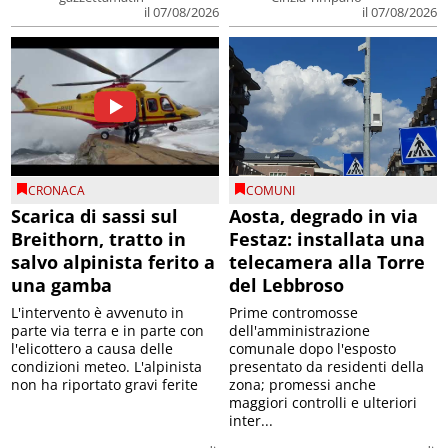
il 07/08/2026
il 07/08/2026
CRONACA
COMUNI
Scarica di sassi sul
Aosta, degrado in via
Breithorn, tratto in
Festaz: installata una
salvo alpinista ferito a
telecamera alla Torre
una gamba
del Lebbroso
L'intervento è avvenuto in
Prime contromosse
parte via terra e in parte con
dell'amministrazione
l'elicottero a causa delle
comunale dopo l'esposto
condizioni meteo. L'alpinista
presentato da residenti della
non ha riportato gravi ferite
zona; promessi anche
maggiori controlli e ulteriori
inter...