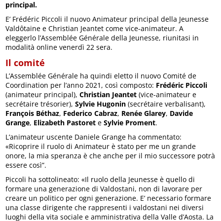
principal.
E’ Frédéric Piccoli il nuovo Animateur principal della Jeunesse
Valdôtaine e Christian Jeantet come vice-animateur. A
eleggerlo l’Assemblée Générale della Jeunesse, riunitasi in
modalità online venerdì 22 sera.
Il comité
L’Assemblée Générale ha quindi eletto il nuovo Comité de
Coordination per l’anno 2021, così composto:
Frédéric Piccoli
(animateur principal),
Christian Jeantet
(vice-animateur e
secrétaire trésorier),
Sylvie Hugonin
(secrétaire verbalisant),
François Béthaz
,
Federico Cabraz
,
Renée Glarey
,
Davide
Grange
,
Elizabeth Pastoret
e
Sylvie Proment
.
L’animateur uscente Daniele Grange ha commentato:
«Ricoprire il ruolo di Animateur è stato per me un grande
onore, la mia speranza è che anche per il mio successore potrà
essere così”.
Piccoli ha sottolineato: «Il ruolo della Jeunesse è quello di
formare una generazione di Valdostani, non di lavorare per
creare un politico per ogni generazione. E’ necessario formare
una classe dirigente che rappresenti i valdostani nei diversi
luoghi della vita sociale e amministrativa della Valle d’Aosta. La