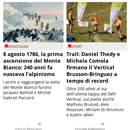
MONTAGNA
SPORT
8 agosto 1786, la prima
Trail: Daniel Thedy e
ascensione del Monte
Michela Comola
Bianco: 240 anni fa
firmano il Vertical
nasceva l’alpinismo
Brusson-Bringuez a
tempo di record
I primi a raggiungere la vetta
del Monte Bianco furono
Oltre 200 atleti al via
Jacques Balmat e Michel
dell'ultima tappa del Défì
Gabriel Paccard
Vertical, sul podio anche
Mathieu Brunod, Alex
Noussan, Miriam Di Vincenzo
e Kaitlin Allen
di
di
Cinzia Timpano
Davide Pellegrino