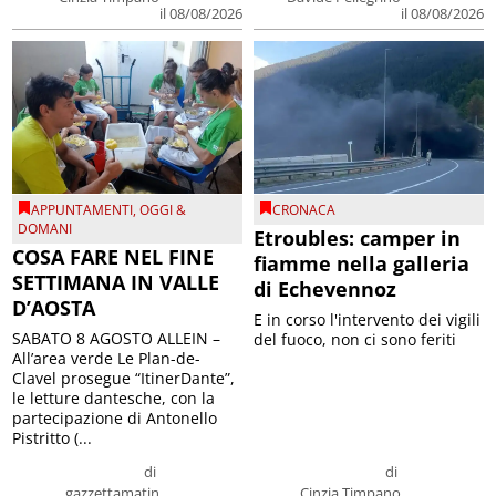
il 08/08/2026
il 08/08/2026
APPUNTAMENTI
,
OGGI &
CRONACA
DOMANI
Etroubles: camper in
COSA FARE NEL FINE
fiamme nella galleria
SETTIMANA IN VALLE
di Echevennoz
D’AOSTA
E in corso l'intervento dei vigili
SABATO 8 AGOSTO ALLEIN –
del fuoco, non ci sono feriti
All’area verde Le Plan-de-
Clavel prosegue “ItinerDante”,
le letture dantesche, con la
partecipazione di Antonello
Pistritto (...
di
di
gazzettamatin
Cinzia Timpano