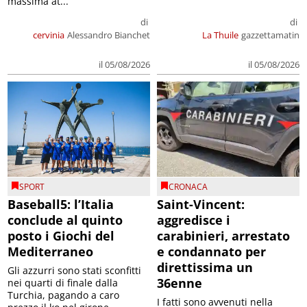
massima at...
di
di
cervinia
Alessandro Bianchet
La Thuile
gazzettamatin
il 05/08/2026
il 05/08/2026
SPORT
CRONACA
Baseball5: l’Italia
Saint-Vincent:
conclude al quinto
aggredisce i
posto i Giochi del
carabinieri, arrestato
Mediterraneo
e condannato per
direttissima un
Gli azzurri sono stati sconfitti
36enne
nei quarti di finale dalla
Turchia, pagando a caro
I fatti sono avvenuti nella