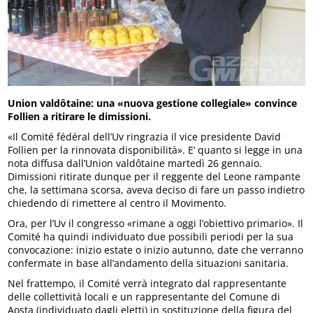
Union valdôtaine: una «nuova gestione collegiale» convince
Follien a ritirare le dimissioni.
«Il Comité fédéral dell’Uv ringrazia il vice presidente David
Follien per la rinnovata disponibilità». E’ quanto si legge in una
nota diffusa dall’Union valdôtaine martedì 26 gennaio.
Dimissioni ritirate dunque per il reggente del Leone rampante
che, la settimana scorsa, aveva deciso di fare un passo indietro
chiedendo di rimettere al centro il Movimento.
Ora, per l’Uv il congresso «rimane a oggi l’obiettivo primario». Il
Comité ha quindi individuato due possibili periodi per la sua
convocazione: inizio estate o inizio autunno, date che verranno
confermate in base all’andamento della situazioni sanitaria.
Nel frattempo, il Comité verrà integrato dal rappresentante
delle collettività locali e un rappresentante del Comune di
Aosta (individuato dagli eletti) in sostituzione della figura del