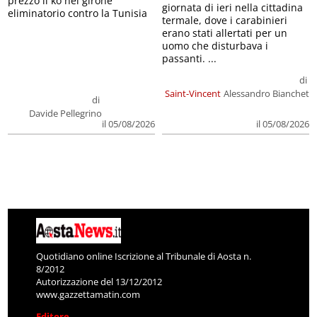
prezzo il ko nel girone
giornata di ieri nella cittadina
eliminatorio contro la Tunisia
termale, dove i carabinieri
erano stati allertati per un
uomo che disturbava i
passanti. ...
di
Saint-Vincent
Alessandro Bianchet
di
Davide Pellegrino
il 05/08/2026
il 05/08/2026
Quotidiano online Iscrizione al Tribunale di Aosta n.
8/2012
Autorizzazione del 13/12/2012
www.gazzettamatin.com
Editore