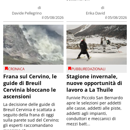
di
di
Davide Pellegrino
Erika David
il 05/08/2026
il 05/08/2026
CRONACA
PUBBLIREDAZIONALI
Frana sul Cervino, le
Stagione invernale,
guide di Breuil
nuove opportunità di
Cervinia bloccano le
lavoro a La Thuile
ascensioni
Funivie Piccolo San Bernardo
apre le selezioni per addetti
La decisione delle guide di
alle casse, addetti alle piste,
Breuil Cervinia è scattata a
addetti agli impianti,
seguito della frana di oggi
conduttori e meccanici di
sulla parete sud del Cervino;
mezzi batt...
gli esperti raccomandano