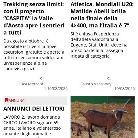
Trekking senza limiti:
Atletica, Mondiali U20:
con il progetto
Matilde Abelli brilla
“CASPITA” la Valle
nella finale della
d’Aosta apre i sentieri
4×400, ma l’Italia è 7ª
a tutti
Si è chiusa l'esperienza
dell'atleta valdostana a
Da agosto a ottobre, è
Eugene, Stati Uniti, dove ha
possibile iscriversi a nove
preso parte alla rassegna
escursioni gratuite e aperte a
iridata di categoria
tutti in sei comuni valdostani:
un'esperienza alpina
condivisa grazi...
di
di
Luca Mercanti
Fausto Vassoney
il 10/08/2026
il 10/08/2026
ANNUNCI
ANNUNCI DEI LETTORI
LAVORO 2. lavoro domanda
CERCO LAVORO signore 59
enne, italiano e volenteroso,
amante degli animali e