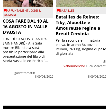
APPUNTAMENTI
,
OGGI &
BATAILLES
DOMANI
Batailles de Reines:
COSA FARE DAL 10 AL
Tiky, Alouette e
16 AGOSTO IN VALLE
Amoureuse regine a
D’AOSTA
Breuil-Cervinia
LUNEDÌ 10 AGOSTO ANTEY-
Per la seconda eliminatoria
SAINT-ANDRÉ - Alla Sala
estiva, in arena 84 bovine.
mostre Biblioteca sarà
Reinon, 763 Kg, Regina di peso
possibile partecipare alla
di giornata
presentazione del libro di
Maria Vassallo ed Enrico F...
di
Valtournenche
Luca Mercanti
di
gazzettamatin
il 09/08/2026
il 09/08/2026