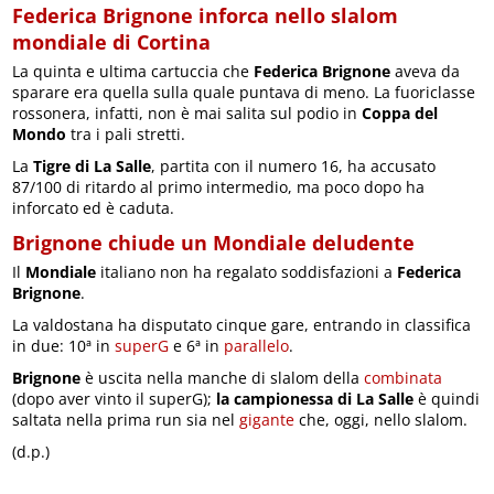
Federica Brignone inforca nello slalom
mondiale di Cortina
La quinta e ultima cartuccia che
Federica Brignone
aveva da
sparare era quella sulla quale puntava di meno. La fuoriclasse
rossonera, infatti, non è mai salita sul podio in
Coppa del
Mondo
tra i pali stretti.
La
Tigre di La Salle
, partita con il numero 16, ha accusato
87/100 di ritardo al primo intermedio, ma poco dopo ha
inforcato ed è caduta.
Brignone chiude un Mondiale deludente
Il
Mondiale
italiano non ha regalato soddisfazioni a
Federica
Brignone
.
La valdostana ha disputato cinque gare, entrando in classifica
in due: 10ª in
superG
e 6ª in
parallelo
.
Brignone
è uscita nella manche di slalom della
combinata
(dopo aver vinto il superG);
la campionessa di La Salle
è quindi
saltata nella prima run sia nel
gigante
che, oggi, nello slalom.
(d.p.)