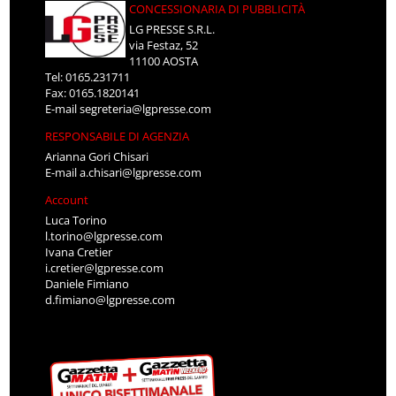
CONCESSIONARIA DI PUBBLICITÀ
LG PRESSE S.R.L.
via Festaz, 52
11100 AOSTA
Tel: 0165.231711
Fax: 0165.1820141
E-mail
segreteria@lgpresse.com
RESPONSABILE DI AGENZIA
Arianna Gori Chisari
E-mail
a.chisari@lgpresse.com
Account
Luca Torino
l.torino@lgpresse.com
Ivana Cretier
i.cretier@lgpresse.com
Daniele Fimiano
d.fimiano@lgpresse.com