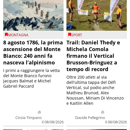
MONTAGNA
SPORT
8 agosto 1786, la prima
Trail: Daniel Thedy e
ascensione del Monte
Michela Comola
Bianco: 240 anni fa
firmano il Vertical
nasceva l’alpinismo
Brusson-Bringuez a
tempo di record
I primi a raggiungere la vetta
del Monte Bianco furono
Oltre 200 atleti al via
Jacques Balmat e Michel
dell'ultima tappa del Défì
Gabriel Paccard
Vertical, sul podio anche
Mathieu Brunod, Alex
Noussan, Miriam Di Vincenzo
e Kaitlin Allen
di
di
Cinzia Timpano
Davide Pellegrino
il 08/08/2026
il 08/08/2026