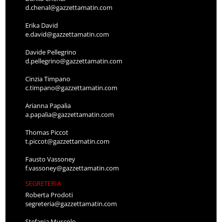
d.chenal@gazzettamatin.com
Erika David
e.david@gazzettamatin.com
Davide Pellegrino
d.pellegrino@gazzettamatin.com
Cinzia Timpano
c.timpano@gazzettamatin.com
Arianna Papalia
a.papalia@gazzettamatin.com
Thomas Piccot
t.piccot@gazzettamatin.com
Fausto Vassoney
f.vassoney@gazzettamatin.com
SEGRETERIA
Roberta Prodoti
segreteria@gazzettamatin.com
Stefania Muscolo