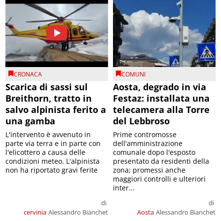
CRONACA
COMUNI
Scarica di sassi sul
Aosta, degrado in via
Breithorn, tratto in
Festaz: installata una
salvo alpinista ferito a
telecamera alla Torre
una gamba
del Lebbroso
L'intervento è avvenuto in
Prime contromosse
parte via terra e in parte con
dell'amministrazione
l'elicottero a causa delle
comunale dopo l'esposto
condizioni meteo. L'alpinista
presentato da residenti della
non ha riportato gravi ferite
zona; promessi anche
maggiori controlli e ulteriori
inter...
di
di
cervinia
Alessandro Bianchet
Aosta
Alessandro Bianchet