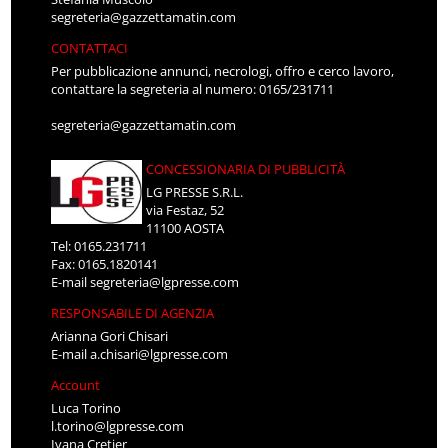
segreteria@gazzettamatin.com
CONTATTACI
Per pubblicazione annunci, necrologi, offro e cerco lavoro,
contattare la segreteria al numero: 0165/231711
segreteria@gazzettamatin.com
CONCESSIONARIA DI PUBBLICITÀ
LG PRESSE S.R.L.
via Festaz, 52
11100 AOSTA
Tel: 0165.231711
Fax: 0165.1820141
E-mail
segreteria@lgpresse.com
RESPONSABILE DI AGENZIA
Arianna Gori Chisari
E-mail
a.chisari@lgpresse.com
Account
Luca Torino
l.torino@lgpresse.com
Ivana Cretier