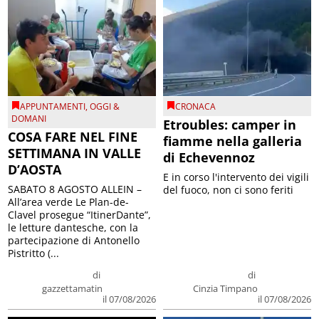
APPUNTAMENTI
,
OGGI &
CRONACA
DOMANI
Etroubles: camper in
COSA FARE NEL FINE
fiamme nella galleria
SETTIMANA IN VALLE
di Echevennoz
D’AOSTA
E in corso l'intervento dei vigili
SABATO 8 AGOSTO ALLEIN –
del fuoco, non ci sono feriti
All’area verde Le Plan-de-
Clavel prosegue “ItinerDante”,
le letture dantesche, con la
partecipazione di Antonello
Pistritto (...
di
di
gazzettamatin
Cinzia Timpano
il 07/08/2026
il 07/08/2026