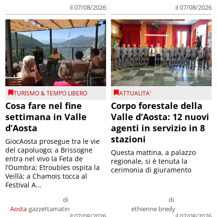
il 07/08/2026
il 07/08/2026
TURISMO & TEMPO LIBERO
ATTUALITA'
Cosa fare nel fine
Corpo forestale della
settimana in Valle
Valle d’Aosta: 12 nuovi
d’Aosta
agenti in servizio in 8
stazioni
GiocAosta prosegue tra le vie
del capoluogo; a Brissogne
Questa mattina, a palazzo
entra nel vivo la Feta de
regionale, si è tenuta la
l’Oumbra; Etroubles ospita la
cerimonia di giuramento
Veillà; a Chamois tocca al
Festival A...
di
di
Aosta
gazzettamatin
ethienne bredy
il 07/08/2026
il 07/08/2026