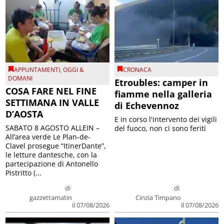
APPUNTAMENTI
,
OGGI &
CRONACA
DOMANI
Etroubles: camper in
COSA FARE NEL FINE
fiamme nella galleria
SETTIMANA IN VALLE
di Echevennoz
D’AOSTA
E in corso l'intervento dei vigili
SABATO 8 AGOSTO ALLEIN –
del fuoco, non ci sono feriti
All’area verde Le Plan-de-
Clavel prosegue “ItinerDante”,
le letture dantesche, con la
partecipazione di Antonello
Pistritto (...
di
di
gazzettamatin
Cinzia Timpano
il 07/08/2026
il 07/08/2026