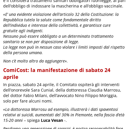
e li considera trattamenti sanitari obbligatori fuorilegge, al pari
dell’obbligo di indossare la mascherina e all’obbligo vaccinale.
«E’ una evidente violazione dell’articolo 32 della Costituzione: la
Repubblica tutela la salute come fondamentale diritto
dell’individuo e interesse della collettività, e garantisce cure
gratuite agli indigenti.
Nessuno può essere obbligato a un determinato trattamento
sanitario se non per disposizione di legge.
La legge non può in nessun caso violare i limiti imposti dal rispetto
della persona umana.
Non c’è molto altro da aggiungere».
ComiCost: la manifestazione di sabato 24
aprile
In piazza, sabato 24 aprile, il Comitato ospiterà gli interventi
dell’onorevole Sara Cunial, della dottoressa Claudia Marrosu,
del dottor Fabio Milani, dell’avvocato Nino Filippo Moriggia,
solo per fare alcuni nomi.
«La dottoressa Marrosu ad esempio, illustrerà i dati spaventosi
relativi ai suicidi, aumentati del 30% in Piemonte, nella fascia d’età
15-20 anni
– spiega
Luca Vesan
-.
Perdiamo una generazione di ragazzi, è nostra responsabilità fare