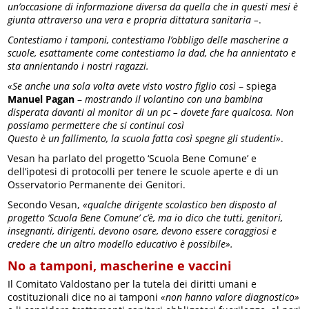
un’occasione di informazione diversa da quella che in questi mesi è
giunta attraverso una vera e propria dittatura sanitaria –
.
Contestiamo i tamponi, contestiamo l’obbligo delle mascherine a
scuole, esattamente come contestiamo la dad, che ha annientato e
sta annientando i nostri ragazzi.
«Se anche una sola volta avete visto vostro figlio così
– spiega
Manuel Pagan
–
mostrando il volantino con una bambina
disperata davanti al monitor di un pc – dovete fare qualcosa. Non
possiamo permettere che si continui così
Questo è un fallimento, la scuola fatta così spegne gli studenti»
.
Vesan ha parlato del progetto ‘Scuola Bene Comune’ e
dell’ipotesi di protocolli per tenere le scuole aperte e di un
Osservatorio Permanente dei Genitori.
Secondo Vesan,
«qualche dirigente scolastico ben disposto al
progetto ‘Scuola Bene Comune’ c’è, ma io dico che tutti, genitori,
insegnanti, dirigenti, devono osare, devono essere coraggiosi e
credere che un altro modello educativo è possibile».
No a tamponi, mascherine e vaccini
Il Comitato Valdostano per la tutela dei diritti umani e
costituzionali dice no ai tamponi
«non hanno valore diagnostico»