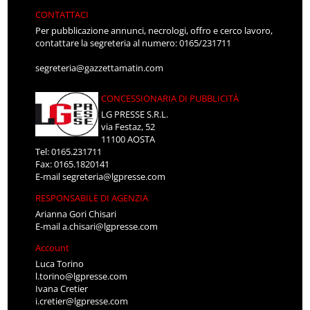
CONTATTACI
Per pubblicazione annunci, necrologi, offro e cerco lavoro,
contattare la segreteria al numero: 0165/231711
segreteria@gazzettamatin.com
CONCESSIONARIA DI PUBBLICITÀ
LG PRESSE S.R.L.
via Festaz, 52
11100 AOSTA
Tel: 0165.231711
Fax: 0165.1820141
E-mail
segreteria@lgpresse.com
RESPONSABILE DI AGENZIA
Arianna Gori Chisari
E-mail
a.chisari@lgpresse.com
Account
Luca Torino
l.torino@lgpresse.com
Ivana Cretier
i.cretier@lgpresse.com