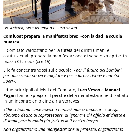
Da sinistra, Manuel Pagan e Luca Vesan.
ComiCost prepara la manifestazione: «con la dad la scuola
muore».
Il Comitato valdostano per la tutela dei diritti umani e
costituzionali prepara la manifestazione di sabato 24 aprile, in
piazza Chanoux (ore 15).
E lo fa concentrandosi sulla scuola,
«per il futuro dei bambini,
per una scuola nuova e migliore e per educare donne e uomini
liberi».
I due principali attivisti del Comitato,
Luca Vesan
e
Manuel
Pagan
hanno spiegato il perchè della manifestazione di sabato
in un incontro en pleine air a Verrayes.
«Che ci bollino come novax o nomask non ci importa
– spiega –
abbiamo deciso di soprassedere, di ignorare chi affibia etichette
e
di impiegare in modo più fruttuoso il nostro tempo –
.
Non organizziamo una manifestazione di protesta, organizziamo