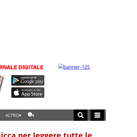
ALTRO
licca per leggere tutte le