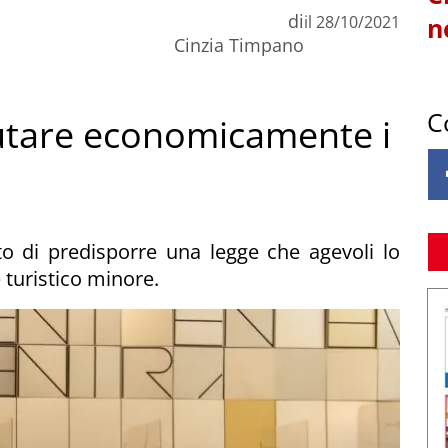
di
il
28/10/2021
n
Cinzia Timpano
C
iutare economicamente i
 di predisporre una legge che agevoli lo
 turistico minore.