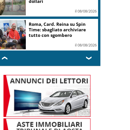
dignità delle persone
il 08/08/2026
Marcinelle, Meloni: rinnovato
impegno a difesa di lavoro,
libertà, dignità
il 08/08/2026
❮
❯