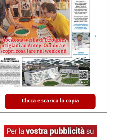
Clicca e scarica la copia