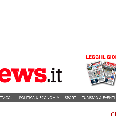
TTACOLI
POLITICA & ECONOMIA
SPORT
TURISMO & EVENTI
C