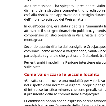
«La Commissione – ha spiegato il presidente Giulio 
dirigenti delle strutture competenti, di predisporr
così alla risoluzione approvata dal Consiglio duran
dell’impianto sciistico del Weissmatten.
In quell’occasione, era stata ribadita all’unanimità 
attraverso il sostegno finanziario pubblico, garantis
comprensori sciistici presenti in Valle, vista la lo
montagna.»
Secondo quanto riferito dal consigliere Grosjacques,
comunale, come accade a Valgrisenche, Saint-Vince
partecipata regionale che gestisce più stazioni, tra l
Per entrambi i modelli, la Regione interviene già co
sulle piste.
Come valorizzare le piccole località
«Si tratta ora di trovare una modalità per valorizzare
nel rispetto della normativa vigente, proprio per ga
di interesse turistico minore, che sono penalizzate
il presidente della IV Commissione Grosjacques.
I Commissari hanno anche espresso parere favorevole
amministrativo per l’aumento della dotazione finanz