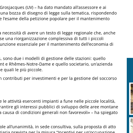
Grosjacques (UV) – ha dato mandato all’assessore e ai
e una bozza di disegno di legge sulla tematica, rispondendo
te l’esame della petizione popolare per il mantenimento
la necessità di avere un testo di legge regionale che, anche
se una riorganizzazione complessiva di tutti i piccoli
ro funzione essenziale per il mantenimento dell’economia di
 sono due i modelli di gestione delle stazioni: quello
nt e Rhêmes-Notre-Dame e quello societario, un’azienda
e quali le più piccole.
n contributi per investimenti e per la gestione del soccorso
 le attività esercenti impianti a fune nelle piccole località,
rantire gli interessi pubblici di sviluppo delle aree montane
 a causa di condizioni generali non favorevoli»
–
ha spiegato
 all’unanimità, in sede consultiva, sulla proposta di atto
iaria prevista per la misura “Incentivi per un’occupazione