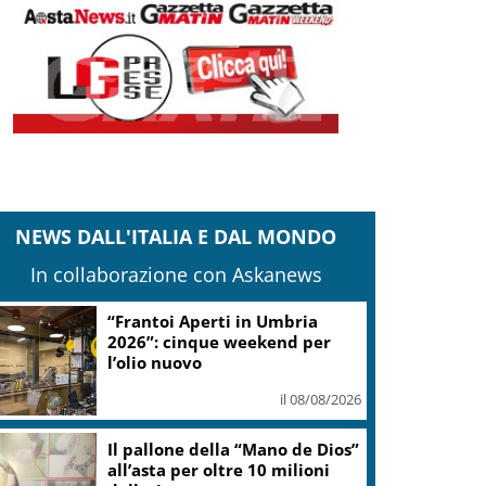
NEWS DALL'ITALIA E DAL MONDO
In collaborazione con Askanews
Escursioni tra ambiente e
storia nel comprensorio dello
Zoncolan
il 08/08/2026
Mattarella: la gestione dei
flussi migratori rispetti la