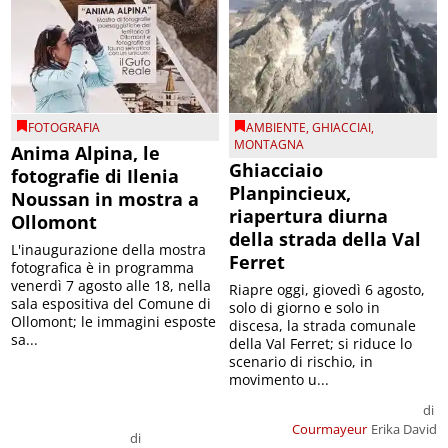
FOTOGRAFIA
AMBIENTE
,
GHIACCIAI
,
MONTAGNA
Anima Alpina, le
Ghiacciaio
fotografie di Ilenia
Planpincieux,
Noussan in mostra a
riapertura diurna
Ollomont
della strada della Val
L'inaugurazione della mostra
Ferret
fotografica è in programma
venerdì 7 agosto alle 18, nella
Riapre oggi, giovedì 6 agosto,
sala espositiva del Comune di
solo di giorno e solo in
Ollomont; le immagini esposte
discesa, la strada comunale
sa...
della Val Ferret; si riduce lo
scenario di rischio, in
movimento u...
di
Courmayeur
Erika David
di