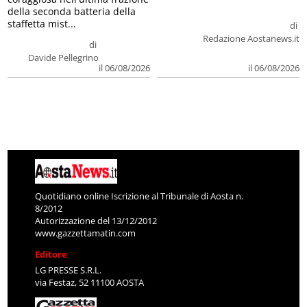
della seconda batteria della
staffetta mist...
di
Redazione Aostanews.it
di
Davide Pellegrino
il 06/08/2026
il 06/08/2026
Quotidiano online Iscrizione al Tribunale di Aosta n.
8/2012
Autorizzazione del 13/12/2012
www.gazzettamatin.com
Editore
LG PRESSE S.R.L.
via Festaz, 52 11100 AOSTA