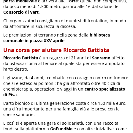
porta medievale
e arriverà alla
Torre
; quella non competitiva,
da poco meno di 1.500 metri, partirà alle 16 dal salone del
Co
nsorzio di Vert
.
Gli organizzatori consigliano di munirsi di frontalino, in modo
da affrontare in sicurezza la discesa.
Le premiazioni si terranno nella zona della
biblioteca
comunale in piazza XXV aprile
.
Una corsa per aiutare Riccardo Battista
Riccardo Battista
è un ragazzo di 21 anni di
Sanremo
affetto
da osteosarcoma al femore al quale sta per essere amputato
l’arto destro.
Il giovane, da 4 anni, combatte con coraggio contro un tumore
che si è esteso ai polmoni; ha già affrontato oltre 40 cicli di
chemioterapia, operazioni e viaggi in un
centro specializzato
di Pisa
.
L’arto bionico di ultima generazione costa circa 150 mila euro,
una cifra importante per una famiglia già alle prese con le
spese sanitarie.
E così si è aperta una gara di solidarietà, con una raccolta
fondi sulla piattaforma
GoFundMe
e con altre iniziative, come