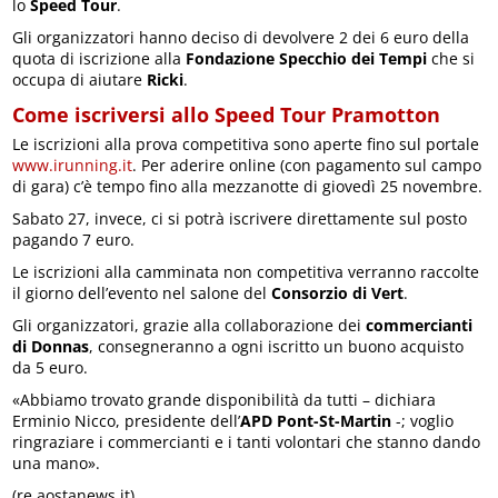
lo
Speed Tour
.
Gli organizzatori hanno deciso di devolvere 2 dei 6 euro della
quota di iscrizione alla
Fondazione Specchio dei Tempi
che si
occupa di aiutare
Ricki
.
Come iscriversi allo Speed Tour Pramotton
Le iscrizioni alla prova competitiva sono aperte fino sul portale
www.irunning.it
. Per aderire online (con pagamento sul campo
di gara) c’è tempo fino alla mezzanotte di giovedì 25 novembre.
Sabato 27, invece, ci si potrà iscrivere direttamente sul posto
pagando 7 euro.
Le iscrizioni alla camminata non competitiva verranno raccolte
il giorno dell’evento nel salone del
Consorzio di Vert
.
Gli organizzatori, grazie alla collaborazione dei
commercianti
di Donnas
, consegneranno a ogni iscritto un buono acquisto
da 5 euro.
«Abbiamo trovato grande disponibilità da tutti – dichiara
Erminio Nicco, presidente dell’
APD Pont-St-Martin
-; voglio
ringraziare i commercianti e i tanti volontari che stanno dando
una mano».
(re.aostanews.it)