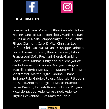
COLLABORATORI
Francesca Arcaro, Massimo Altini, Corrado Bellora,
Nadine Blanc, Riccardo Bortolotti, Manila Calipari,
Giulia Calisti, Nadia Camposaragna, Paolo Ciambi,
Filippo Clermont, Carol Di Vito, Christian Leo
Dufour, Christian Evaspasiano, Giuseppe Farinella,
Enrico Formento Dojot, Bruno Fracasso, Fabio
Francesconi, Sofia Fregnani, Giorgia Gambino,
Paolo Gatto, Michael Ghignone, Marlène Jorrioz,
Cecilia Lazzarotto, Giacomo Mangano, Angela
Marrelli, Federico Mecca, Luca Mauro Melloni, Marc
Montrosset, Matteo Nigra, Sabrina Olibano,
Emiliano Pala, Gabriele Peloso, Maurizio Pitti, Loris
Ponsetto, Andrea Portigliatti, Mattia Pramotton,
Deniel Pession, Raffaele Romano, Enrico Ruggeri,
Riccardo Savoye, Federica Tercinod, Federico
Tigellio Benvenuto, Luca Massimo Trifilò