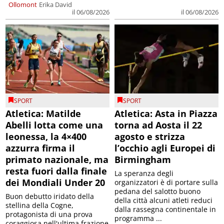
Ollomont
Erika David
il 06/08/2026
il 06/08/2026
SPORT
SPORT
Atletica: Matilde
Atletica: Asta in Piazza
Abelli lotta come una
torna ad Aosta il 22
leonessa, la 4×400
agosto e strizza
azzurra firma il
l’occhio agli Europei di
primato nazionale, ma
Birmingham
resta fuori dalla finale
La speranza degli
dei Mondiali Under 20
organizzatori è di portare sulla
pedana del salotto buono
Buon debutto iridato della
della città alcuni atleti reduci
stellina della Cogne,
dalla rassegna continentale in
protagonista di una prova
programma ...
coraggiosa nell'ultima frazione