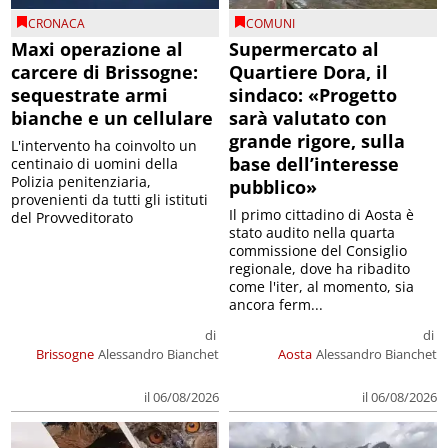
CRONACA
COMUNI
Maxi operazione al
Supermercato al
carcere di Brissogne:
Quartiere Dora, il
sequestrate armi
sindaco: «Progetto
bianche e un cellulare
sarà valutato con
grande rigore, sulla
L'intervento ha coinvolto un
base dell’interesse
centinaio di uomini della
Polizia penitenziaria,
pubblico»
provenienti da tutti gli istituti
Il primo cittadino di Aosta è
del Provveditorato
stato audito nella quarta
commissione del Consiglio
regionale, dove ha ribadito
come l'iter, al momento, sia
ancora ferm...
di
di
Brissogne
Alessandro Bianchet
Aosta
Alessandro Bianchet
il 06/08/2026
il 06/08/2026