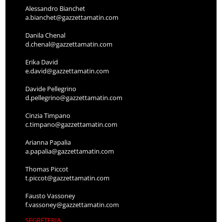
Alessandro Bianchet
a.bianchet@gazzettamatin.com
Danila Chenal
d.chenal@gazzettamatin.com
Erika David
e.david@gazzettamatin.com
Davide Pellegrino
d.pellegrino@gazzettamatin.com
Cinzia Timpano
c.timpano@gazzettamatin.com
Arianna Papalia
a.papalia@gazzettamatin.com
Thomas Piccot
t.piccot@gazzettamatin.com
Fausto Vassoney
f.vassoney@gazzettamatin.com
SEGRETERIA