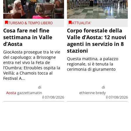
TURISMO & TEMPO LIBERO
ATTUALITA'
Cosa fare nel fine
Corpo forestale della
settimana in Valle
Valle d’Aosta: 12 nuovi
d’Aosta
agenti in servizio in 8
stazioni
GiocAosta prosegue tra le vie
del capoluogo; a Brissogne
Questa mattina, a palazzo
entra nel vivo la Feta de
regionale, si è tenuta la
l’Oumbra; Etroubles ospita la
cerimonia di giuramento
Veillà; a Chamois tocca al
Festival A...
di
di
Aosta
gazzettamatin
ethienne bredy
il 07/08/2026
il 07/08/2026