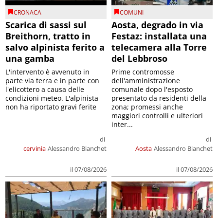
CRONACA
COMUNI
Scarica di sassi sul
Aosta, degrado in via
Breithorn, tratto in
Festaz: installata una
salvo alpinista ferito a
telecamera alla Torre
una gamba
del Lebbroso
L'intervento è avvenuto in
Prime contromosse
parte via terra e in parte con
dell'amministrazione
l'elicottero a causa delle
comunale dopo l'esposto
condizioni meteo. L'alpinista
presentato da residenti della
non ha riportato gravi ferite
zona; promessi anche
maggiori controlli e ulteriori
inter...
di
di
cervinia
Alessandro Bianchet
Aosta
Alessandro Bianchet
il 07/08/2026
il 07/08/2026