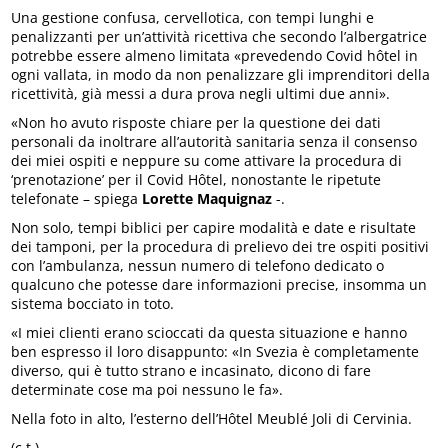
Una gestione confusa, cervellotica, con tempi lunghi e
penalizzanti per un’attività ricettiva che secondo l’albergatrice
potrebbe essere almeno limitata «prevedendo Covid hôtel in
ogni vallata, in modo da non penalizzare gli imprenditori della
ricettività, già messi a dura prova negli ultimi due anni».
«Non ho avuto risposte chiare per la questione dei dati
personali da inoltrare all’autorità sanitaria senza il consenso
dei miei ospiti e neppure su come attivare la procedura di
‘prenotazione’ per il Covid Hôtel, nonostante le ripetute
telefonate – spiega
Lorette Maquignaz
-.
Non solo, tempi biblici per capire modalità e date e risultate
dei tamponi, per la procedura di prelievo dei tre ospiti positivi
con l’ambulanza, nessun numero di telefono dedicato o
qualcuno che potesse dare informazioni precise, insomma un
sistema bocciato in toto.
«I miei clienti erano scioccati da questa situazione e hanno
ben espresso il loro disappunto: «In Svezia è completamente
diverso, qui è tutto strano e incasinato, dicono di fare
determinate cose ma poi nessuno le fa».
Nella foto in alto, l’esterno dell’Hôtel Meublé Joli di Cervinia.
(c.t.)