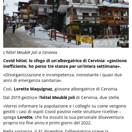
L'hôtel Meublé Joli a Cervinia
Covid hôtel, lo sfogo di un’albergatrice di Cervinia: «gestione
inefficiente, ho perso tre stanze per un’intera settimana».
«Disorganizzazione e incompetenza, nonostante i quasi due
anni di emergenza sanitaria».
Così,
Lorette Maquignaz,
giovane albergatrice di Cervinia.
Dal 2019 gestisce l’
hôtel Meublé Joli
di Cervinia, due stelle.
«Vorrei informare la popolazione e i colleghi su come vengono
gestiti i casi di ospiti Covid positivi nelle strutture ricettive –
spiega
Lorette
, che ha vissuto la sua personale disavventura
proprio tra fine anno e primi giorni del 2022.
Nella sostanza, il 31 dicembre, l’albergatrice riceve la