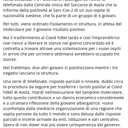
telefonata dalla Centrale Unica del Soccorso di Aosta che la
informa della positività al Sars Cov-2 di un suo ospite di
nazionalità svedese, che fa parte di un gruppo di 6 giovani.
Per tutti, viene ordinato l’isolamento in struttura, in attesa del
molecolare per il giovane risultato positivo.
Ma il trasferimento al Covid hôtel tarda e così l’imprenditrice
non riesce a liberare le stanze nel giorno concordato ed è
costretta a trovare altrove una sistemazione per i nuovi ospiti
in arrivo che per un’intera settimana avrebbero occupato tre
stanze.
Nel frattempo, due altri giovani si positivizzano mentre i tre
negativi lasciano la struttura.
Una serie di telefonate, risposte parziali o rinviate, dubbi circa
la procedura da seguire per trasferire i turisti positivi al Covid
hôtel di Aosta, ritardi nell’esecuzione del tampone molecolare,
tutto questo contribuisce a un danno economico considerevole
e a un’amara riflessione della giovane albergatrice: «sono
sconfortata dalla mediocre organizzazione di una regione che
ospita persone da tutto il mondo e sono delusa dalle risposte
parziali e incerte arrivate da enti, istituzioni e vari centralini.
Spero di non dover mai più vivere un’esperienza del genere».