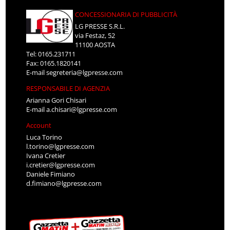
CONCESSIONARIA DI PUBBLICITÀ
LG PRESSE S.R.L.
via Festaz, 52
11100 AOSTA
Tel: 0165.231711
Fax: 0165.1820141
E-mail
segreteria@lgpresse.com
RESPONSABILE DI AGENZIA
Arianna Gori Chisari
E-mail
a.chisari@lgpresse.com
Account
Luca Torino
l.torino@lgpresse.com
Ivana Cretier
i.cretier@lgpresse.com
Daniele Fimiano
d.fimiano@lgpresse.com