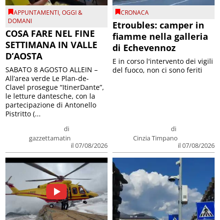
APPUNTAMENTI
,
OGGI &
CRONACA
DOMANI
Etroubles: camper in
COSA FARE NEL FINE
fiamme nella galleria
SETTIMANA IN VALLE
di Echevennoz
D’AOSTA
E in corso l'intervento dei vigili
SABATO 8 AGOSTO ALLEIN –
del fuoco, non ci sono feriti
All’area verde Le Plan-de-
Clavel prosegue “ItinerDante”,
le letture dantesche, con la
partecipazione di Antonello
Pistritto (...
di
di
gazzettamatin
Cinzia Timpano
il 07/08/2026
il 07/08/2026