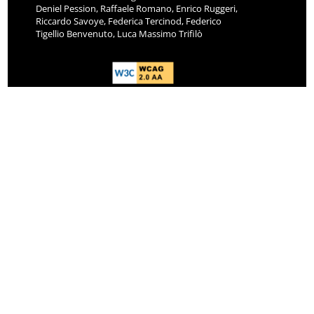
Deniel Pession, Raffaele Romano, Enrico Ruggeri,
Riccardo Savoye, Federica Tercinod, Federico
Tigellio Benvenuto, Luca Massimo Trifilò