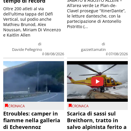
tempo di record
SABATO 8 AGOSTO ALLEIN –
All’area verde Le Plan-de-
Oltre 200 atleti al via
Clavel prosegue “ItinerDante”,
dell'ultima tappa del Défì
le letture dantesche, con la
Vertical, sul podio anche
partecipazione di Antonello
Mathieu Brunod, Alex
Pistritto (...
Noussan, Miriam Di Vincenzo
e Kaitlin Allen
di
di
Davide Pellegrino
gazzettamatin
il 08/08/2026
il 07/08/2026
CRONACA
CRONACA
Etroubles: camper in
Scarica di sassi sul
fiamme nella galleria
Breithorn, tratto in
di Echevennoz
salvo alpinista ferito a