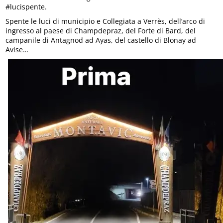
#lucispente.
Spente le luci di municipio e Collegiata a Verrès, dell’arco di
ingresso al paese di Champdepraz, del Forte di Bard, del
campanile di Antagnod ad Ayas, del castello di Blonay ad
Avise…