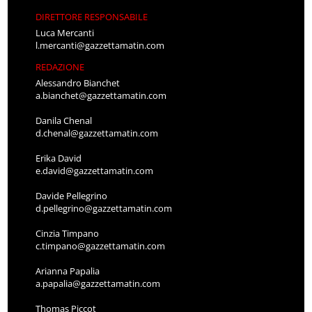
DIRETTORE RESPONSABILE
Luca Mercanti
l.mercanti@gazzettamatin.com
REDAZIONE
Alessandro Bianchet
a.bianchet@gazzettamatin.com
Danila Chenal
d.chenal@gazzettamatin.com
Erika David
e.david@gazzettamatin.com
Davide Pellegrino
d.pellegrino@gazzettamatin.com
Cinzia Timpano
c.timpano@gazzettamatin.com
Arianna Papalia
a.papalia@gazzettamatin.com
Thomas Piccot