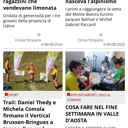
ragazzini che
nasceva l’alpinismo
vendevano limonata
I primi a raggiungere la vetta
del Monte Bianco furono
Ondata di generosità per i tre
Jacques Balmat e Michel
giovani della provincia di
Gabriel Paccard
Udine
di
di
Cinzia Timpano
Cinzia Timpano
il 08/08/2026
il 08/08/2026
SPORT
APPUNTAMENTI
,
OGGI &
DOMANI
Trail: Daniel Thedy e
COSA FARE NEL FINE
Michela Comola
SETTIMANA IN VALLE
firmano il Vertical
D’AOSTA
Brusson-Bringuez a