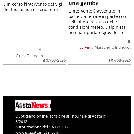
una gamba
E in corso l'intervento dei vigili
del fuoco, non ci sono feriti
L'intervento è avvenuto in
parte via terra e in parte con
l'elicottero a causa delle
condizioni meteo. L'alpinista
non ha riportato gravi ferite
di
cervinia
Alessandro Bianchet
di
Cinzia Timpano
il 07/08/2026
il 07/08/2026
Quotidiano online Iscrizione al Tribunale di Aosta n.
8/2012
Autorizzazione del 13/12/2012
www.gazzettamatin.com