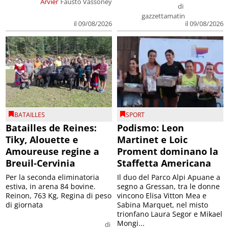
Arvier
Fausto Vassoney
di
gazzettamatin
il 09/08/2026
il 09/08/2026
BATAILLES
SPORT
Batailles de Reines:
Podismo: Leon
Tiky, Alouette e
Martinet e Loic
Amoureuse regine a
Proment dominano la
Breuil-Cervinia
Staffetta Americana
Per la seconda eliminatoria
Il duo del Parco Alpi Apuane a
estiva, in arena 84 bovine.
segno a Gressan, tra le donne
Reinon, 763 Kg, Regina di peso
vincono Elisa Vitton Mea e
di giornata
Sabina Marquet, nel misto
trionfano Laura Segor e Mikael
Mongi...
di