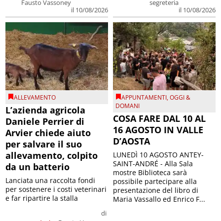
Fausto Vassoney
segreteria
il 10/08/2026
il 10/08/2026
ALLEVAMENTO
APPUNTAMENTI
,
OGGI &
DOMANI
L’azienda agricola
COSA FARE DAL 10 AL
Daniele Perrier di
16 AGOSTO IN VALLE
Arvier chiede aiuto
D’AOSTA
per salvare il suo
allevamento, colpito
LUNEDÌ 10 AGOSTO ANTEY-
SAINT-ANDRÉ - Alla Sala
da un batterio
mostre Biblioteca sarà
Lanciata una raccolta fondi
possibile partecipare alla
per sostenere i costi veterinari
presentazione del libro di
e far ripartire la stalla
Maria Vassallo ed Enrico F...
di