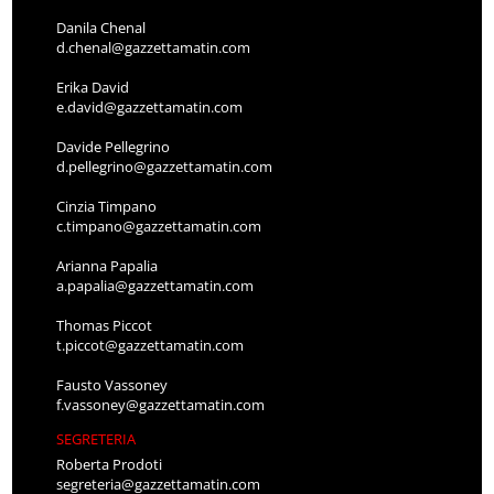
Danila Chenal
d.chenal@gazzettamatin.com
Erika David
e.david@gazzettamatin.com
Davide Pellegrino
d.pellegrino@gazzettamatin.com
Cinzia Timpano
c.timpano@gazzettamatin.com
Arianna Papalia
a.papalia@gazzettamatin.com
Thomas Piccot
t.piccot@gazzettamatin.com
Fausto Vassoney
f.vassoney@gazzettamatin.com
SEGRETERIA
Roberta Prodoti
segreteria@gazzettamatin.com