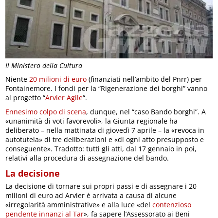
Il Ministero della Cultura
Niente
20 milioni di euro
(finanziati nell’ambito del Pnrr) per
Fontainemore. I fondi per la “Rigenerazione dei borghi” vanno
al progetto “
Arvier Agile
“.
Ennesimo colpo di scena
, dunque, nel “caso Bando borghi”. A
«unanimità di voti favorevoli», la Giunta regionale ha
deliberato – nella mattinata di giovedì 7 aprile – la «revoca in
autotutela» di tre deliberazioni e «di ogni atto presupposto e
conseguente». Tradotto: tutti gli atti, dal 17 gennaio in poi,
relativi alla procedura di assegnazione del bando.
La decisione
La decisione di tornare sui propri passi e di assegnare i 20
milioni di euro ad Arvier è arrivata a causa di alcune
«irregolarità amministrative» e alla luce «del
contenzioso
pendente innanzi al Tar
», fa sapere l’Assessorato ai Beni