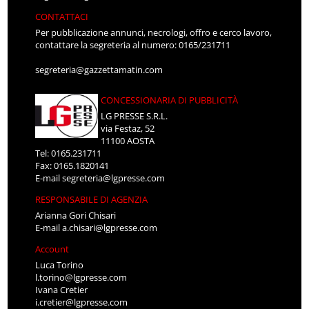
CONTATTACI
Per pubblicazione annunci, necrologi, offro e cerco lavoro,
contattare la segreteria al numero: 0165/231711
segreteria@gazzettamatin.com
CONCESSIONARIA DI PUBBLICITÀ
LG PRESSE S.R.L.
via Festaz, 52
11100 AOSTA
Tel: 0165.231711
Fax: 0165.1820141
E-mail
segreteria@lgpresse.com
RESPONSABILE DI AGENZIA
Arianna Gori Chisari
E-mail
a.chisari@lgpresse.com
Account
Luca Torino
l.torino@lgpresse.com
Ivana Cretier
i.cretier@lgpresse.com