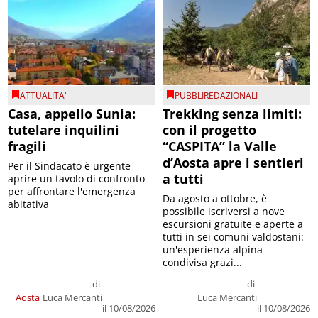
ATTUALITA'
PUBBLIREDAZIONALI
Casa, appello Sunia:
Trekking senza limiti:
tutelare inquilini
con il progetto
fragili
“CASPITA” la Valle
d’Aosta apre i sentieri
Per il Sindacato è urgente
a tutti
aprire un tavolo di confronto
per affrontare l'emergenza
Da agosto a ottobre, è
abitativa
possibile iscriversi a nove
escursioni gratuite e aperte a
tutti in sei comuni valdostani:
un'esperienza alpina
condivisa grazi...
di
di
Aosta
Luca Mercanti
Luca Mercanti
il 10/08/2026
il 10/08/2026