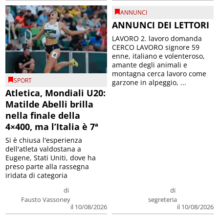
ANNUNCI
ANNUNCI DEI LETTORI
LAVORO 2. lavoro domanda
CERCO LAVORO signore 59
enne, italiano e volenteroso,
amante degli animali e
montagna cerca lavoro come
SPORT
garzone in alpeggio, ...
Atletica, Mondiali U20:
Matilde Abelli brilla
nella finale della
4×400, ma l’Italia è 7ª
Si è chiusa l'esperienza
dell'atleta valdostana a
Eugene, Stati Uniti, dove ha
preso parte alla rassegna
iridata di categoria
di
di
Fausto Vassoney
segreteria
il 10/08/2026
il 10/08/2026