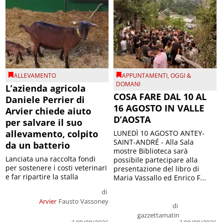
ALLEVAMENTO
APPUNTAMENTI
,
OGGI &
DOMANI
L’azienda agricola
COSA FARE DAL 10 AL
Daniele Perrier di
16 AGOSTO IN VALLE
Arvier chiede aiuto
D’AOSTA
per salvare il suo
allevamento, colpito
LUNEDÌ 10 AGOSTO ANTEY-
SAINT-ANDRÉ - Alla Sala
da un batterio
mostre Biblioteca sarà
Lanciata una raccolta fondi
possibile partecipare alla
per sostenere i costi veterinari
presentazione del libro di
e far ripartire la stalla
Maria Vassallo ed Enrico F...
di
Arvier
Fausto Vassoney
di
gazzettamatin