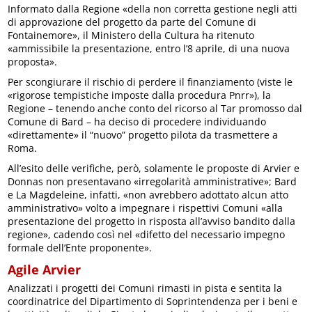
Informato dalla Regione «della non corretta gestione negli atti
di approvazione del progetto da parte del Comune di
Fontainemore», il Ministero della Cultura ha ritenuto
«ammissibile la presentazione, entro l’8 aprile, di una nuova
proposta».
Per scongiurare il rischio di perdere il finanziamento (viste le
«rigorose tempistiche imposte dalla procedura Pnrr»), la
Regione – tenendo anche conto del ricorso al Tar promosso dal
Comune di Bard – ha deciso di procedere individuando
«direttamente» il “nuovo” progetto pilota da trasmettere a
Roma.
All’esito delle verifiche, però, solamente le proposte di Arvier e
Donnas non presentavano «irregolarità amministrative»; Bard
e La Magdeleine, infatti, «non avrebbero adottato alcun atto
amministrativo» volto a impegnare i rispettivi Comuni «alla
presentazione del progetto in risposta all’avviso bandito dalla
regione», cadendo così nel «difetto del necessario impegno
formale dell’Ente proponente».
Agile Arvier
Analizzati i progetti dei Comuni rimasti in pista e sentita la
coordinatrice del Dipartimento di Soprintendenza per i beni e