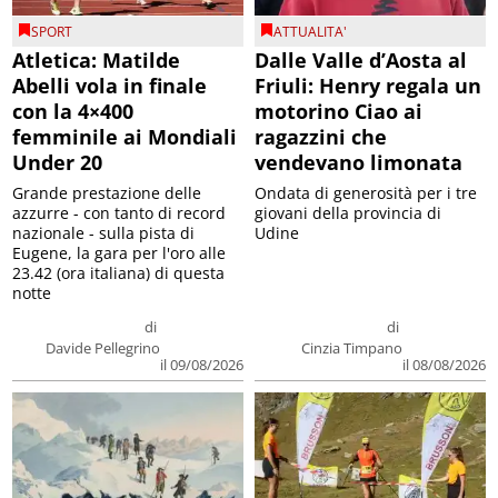
SPORT
ATTUALITA'
Atletica: Matilde
Dalle Valle d’Aosta al
Abelli vola in finale
Friuli: Henry regala un
con la 4×400
motorino Ciao ai
femminile ai Mondiali
ragazzini che
Under 20
vendevano limonata
Grande prestazione delle
Ondata di generosità per i tre
azzurre - con tanto di record
giovani della provincia di
nazionale - sulla pista di
Udine
Eugene, la gara per l'oro alle
23.42 (ora italiana) di questa
notte
di
di
Davide Pellegrino
Cinzia Timpano
il 09/08/2026
il 08/08/2026