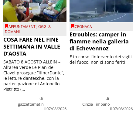
APPUNTAMENTI
,
OGGI &
CRONACA
DOMANI
Etroubles: camper in
COSA FARE NEL FINE
fiamme nella galleria
SETTIMANA IN VALLE
di Echevennoz
D’AOSTA
E in corso l'intervento dei vigili
SABATO 8 AGOSTO ALLEIN –
del fuoco, non ci sono feriti
All’area verde Le Plan-de-
Clavel prosegue “ItinerDante”,
le letture dantesche, con la
partecipazione di Antonello
Pistritto (...
di
di
gazzettamatin
Cinzia Timpano
il 07/08/2026
il 07/08/2026