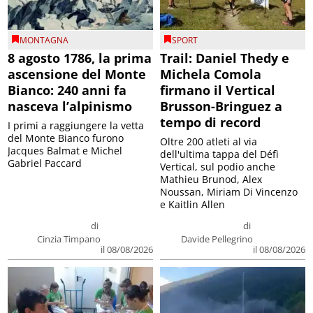
MONTAGNA
SPORT
8 agosto 1786, la prima
Trail: Daniel Thedy e
ascensione del Monte
Michela Comola
Bianco: 240 anni fa
firmano il Vertical
nasceva l’alpinismo
Brusson-Bringuez a
tempo di record
I primi a raggiungere la vetta
del Monte Bianco furono
Oltre 200 atleti al via
Jacques Balmat e Michel
dell'ultima tappa del Défì
Gabriel Paccard
Vertical, sul podio anche
Mathieu Brunod, Alex
Noussan, Miriam Di Vincenzo
e Kaitlin Allen
di
di
Cinzia Timpano
Davide Pellegrino
il 08/08/2026
il 08/08/2026