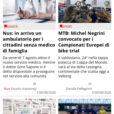
SANITÀ
SPORT
Nus: in arrivo un
MTB: Michel Negrini
ambulatorio per i
convocato per i
cittadini senza medico
Campionati Europei di
di famiglia
bike trial
Da venerdì 7 agosto attivo il
Il valdostano, 24° nella tappa
nuovo servizio medico, mentre
polacca di Coppa del Mondo,
il dottor Gino Sapone si è
sarà al via della rassegna
detto disponibile a proseguire
continentale che scatta oggi a
nel servizio alla comunità
Valberg
di
di
Nus
Fausto Vassoney
Davide Pellegrino
il 06/08/2026
il 06/08/2026