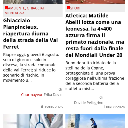
AMBIENTE
,
GHIACCIAI
,
SPORT
MONTAGNA
Atletica: Matilde
Ghiacciaio
Abelli lotta come una
Planpincieux,
leonessa, la 4×400
riapertura diurna
azzurra firma il
della strada della Val
primato nazionale, ma
Ferret
resta fuori dalla finale
dei Mondiali Under 20
Riapre oggi, giovedì 6 agosto,
solo di giorno e solo in
Buon debutto iridato della
discesa, la strada comunale
stellina della Cogne,
della Val Ferret; si riduce lo
protagonista di una prova
scenario di rischio, in
coraggiosa nell'ultima frazione
movimento u...
della seconda batteria della
staffetta mist...
di
Courmayeur
Erika David
di
Davide Pellegrino
il 06/08/2026
il 06/08/2026