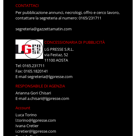
CONTATTACI
Per pubblicazione annunci, necrologi, offro e cerco lavoro,
contattare la segreteria al numero: 0165/231711
segreteria@gazzettamatin.com
CONCESSIONARIA DI PUBBLICITÀ
LG PRESSE S.R.L.
via Festaz, 52
11100 AOSTA
Tel: 0165.231711
Fax: 0165.1820141
E-mail
segreteria@lgpresse.com
RESPONSABILE DI AGENZIA
Arianna Gori Chisari
E-mail
a.chisari@lgpresse.com
Account
Luca Torino
l.torino@lgpresse.com
Ivana Cretier
i.cretier@lgpresse.com