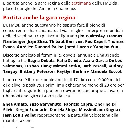
È partita anche la gara regina della
settimana
dell’UTMB da
place Triangle de l’Amitié a Chamonix.
Partita anche la gara regina
L’UTMB® anche quest’anno ha saputo fare il pieno di
concorrenti e ha richiamato al via i migliori interpreti mondiali
della disciplina. Tra gli iscritti figurano
Jim Walmsley
,
Hannes
Namberger
,
Jiaju Zhao
,
Thibaut Garrivier
,
Pau Capell
;
Thomas
Evans
,
Aurélien Dunand-Pallaz
,
Jared Hazen
e
Yanqiao Yun
.
Discorso analogo al femminile, dove si annuncia una grande
battaglia tra
Ragna Debats
,
Katie Schide
,
Azara Garcìa
De Los
Salmones
;
Fuzhao Xiang
;
Mimmi Kotka
,
Beth Pascall
,
Audrey
Tanguy
,
Brittany Peterson
,
Kaytlyn Gerbin
e
Manuela Soccol
.
Il percorso è il tradizionale anello di 171 km con 10.000 metri
di dislivello positivo. I primi impiegheranno meno di 20 ore per
tagliare il traguardo, i più lenti dovranno comunque arrivare a
Chamonix nel giro di 46h30’ dal via.
Enea Amato
,
Enzo Benvenuto
,
Fabrizio Capra
,
Onorino Di
Silvio
,
Sergio Framarin
,
Daniela Sirigu
,
Massimiliano Sogna
e
Jean Louis
Vallet
rappresentano la pattuglia valdostana alla
manifestazione.