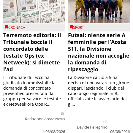
CRONACA
SPORT
Terremoto editoria: il
Futsal: niente serie A
Tribunale boccia il
femminile per l’Aosta
concordato delle
511, la Divisione
testate Ops (ex
nazionale non accoglie
Netweek); si dimette
la domanda di
l’ad
ripescaggio
Il Tribunale di Lecco ha
La Divisione calcio a 5 ha
giudicato inammissibile la
deciso di non varare un girone
domanda di concordato
dispari, lasciando il club del
preventivo presentata dal
capoluogo regionale in B;
gruppo per salvare le testate
ufficializzate le avversarie dei
ex Netweek ora Ops R...
gi...
di
Redazione Aosta News
di
Davide Pellegrino
il 06/08/2026
il 06/08/2026