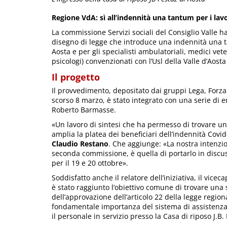
Regione VdA: sì all’indennità una tantum per i lavor
La commissione Servizi sociali del Consiglio Valle 
disegno di legge che introduce una indennità una tan
Aosta e per gli specialisti ambulatoriali, medici vete
psicologi) convenzionati con l’Usl della Valle d’Aost
Il progetto
Il provvedimento, depositato dai gruppi Lega, Forza 
scorso 8 marzo, è stato integrato con una serie di 
Roberto Barmasse.
«Un lavoro di sintesi che ha permesso di trovare 
amplia la platea dei beneficiari dell’indennità Cov
Claudio Restano
. Che aggiunge: «La nostra intenzio
seconda commissione, è quella di portarlo in discu
per il 19 e 20 ottobre».
Soddisfatto anche il relatore dell’iniziativa, il vice
è stato raggiunto l’obiettivo comune di trovare un
dell’approvazione dell’articolo 22 della legge regi
fondamentale importanza del sistema di assistenza s
il personale in servizio presso la Casa di riposo J.