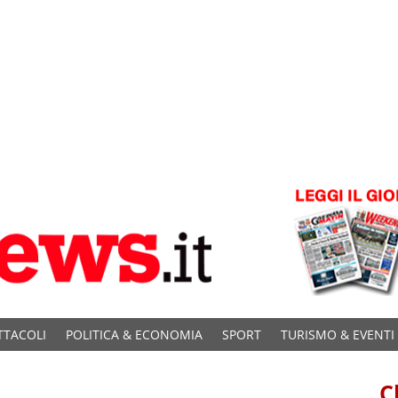
TTACOLI
POLITICA & ECONOMIA
SPORT
TURISMO & EVENTI
C