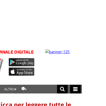
ALTRO
licca per leggere tutte le