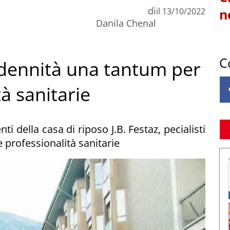
di
il
13/10/2022
n
Danila Chenal
C
indennità una tantum per
à sanitarie
i della casa di riposo J.B. Festaz, pecialisti
e professionalità sanitarie