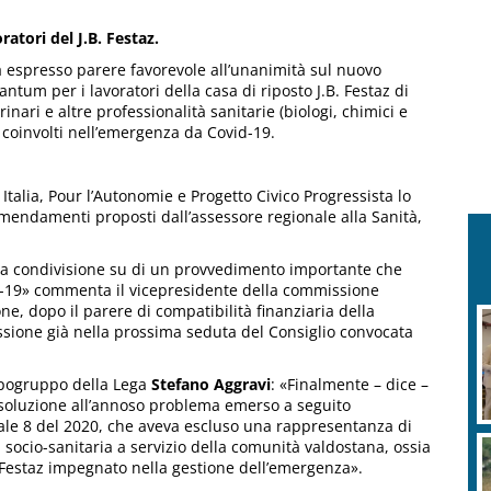
atori del J.B. Festaz.
ha espresso parere favorevole all’unanimità sul nuovo
tum per i lavoratori della casa di riposto J.B. Festaz di
rinari e altre professionalità sanitarie (biologi, chimici e
a coinvolti nell’emergenza da Covid-19.
Italia, Pour l’Autonomie e Progetto Civico Progressista lo
emendamenti proposti dall’assessore regionale alla Sanità,
una condivisione su di un provvedimento importante che
id-19» commenta il vicepresidente della commissione
ne, dopo il parere di compatibilità finanziaria della
ssione già nella prossima seduta del Consiglio convocata
capogruppo della Lega
Stefano Aggravi
: «Finalmente – dice –
a soluzione all’annoso problema emerso a seguito
onale 8 del 2020, che aveva escluso una rappresentanza di
ocio-sanitaria a servizio della comunità valdostana, ossia
B. Festaz impegnato nella gestione dell’emergenza».