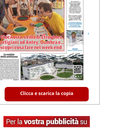
Clicca e scarica la copia