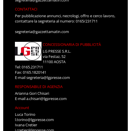
segreteria@gazzettamatin.com
CONTATTACI
Per pubblicazione annunci, necrologi, offro e cerco lavoro,
contattare la segreteria al numero: 0165/231711
segreteria@gazzettamatin.com
CONCESSIONARIA DI PUBBLICITÀ
LG PRESSE S.R.L.
via Festaz, 52
11100 AOSTA
Tel: 0165.231711
Fax: 0165.1820141
E-mail
segreteria@lgpresse.com
RESPONSABILE DI AGENZIA
Arianna Gori Chisari
E-mail
a.chisari@lgpresse.com
Account
Luca Torino
l.torino@lgpresse.com
Ivana Cretier
i.cretier@lgpresse.com