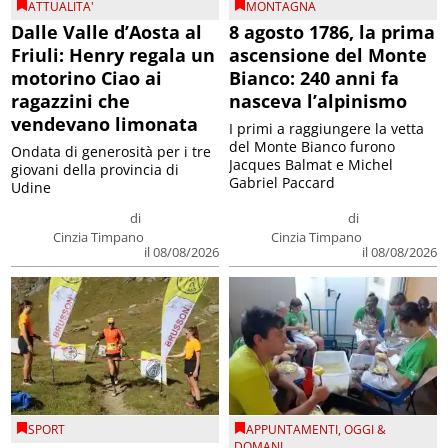
ATTUALITA'
MONTAGNA
Dalle Valle d’Aosta al
8 agosto 1786, la prima
Friuli: Henry regala un
ascensione del Monte
motorino Ciao ai
Bianco: 240 anni fa
ragazzini che
nasceva l’alpinismo
vendevano limonata
I primi a raggiungere la vetta
del Monte Bianco furono
Ondata di generosità per i tre
Jacques Balmat e Michel
giovani della provincia di
Gabriel Paccard
Udine
di
di
Cinzia Timpano
Cinzia Timpano
il 08/08/2026
il 08/08/2026
SPORT
APPUNTAMENTI
,
OGGI &
DOMANI