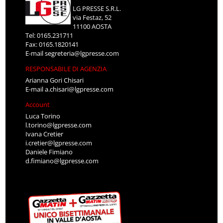
LG PRESSE S.R.L.
via Festaz, 52
11100 AOSTA
Tel: 0165.231711
Fax: 0165.1820141
E-mail
segreteria@lgpresse.com
RESPONSABILE DI AGENZIA
Arianna Gori Chisari
E-mail
a.chisari@lgpresse.com
Account
Luca Torino
l.torino@lgpresse.com
Ivana Cretier
i.cretier@lgpresse.com
Daniele Fimiano
d.fimiano@lgpresse.com