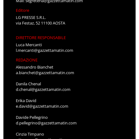
Mail:
segreteria@gazzettamatin.com
Editore
LG PRESSE S.R.L.
via Festaz, 52 11100 AOSTA
DIRETTORE RESPONSABILE
Luca Mercanti
l.mercanti@gazzettamatin.com
REDAZIONE
Alessandro Bianchet
a.bianchet@gazzettamatin.com
Danila Chenal
d.chenal@gazzettamatin.com
Erika David
e.david@gazzettamatin.com
Davide Pellegrino
d.pellegrino@gazzettamatin.com
Cinzia Timpano