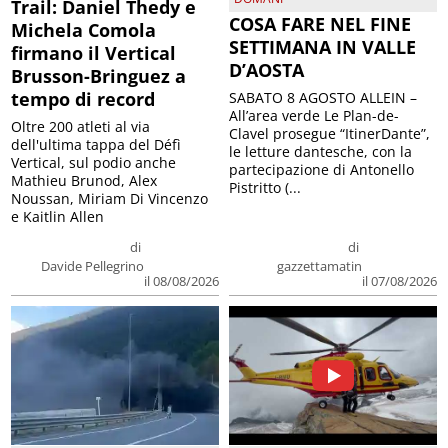
Trail: Daniel Thedy e
COSA FARE NEL FINE
Michela Comola
SETTIMANA IN VALLE
firmano il Vertical
D’AOSTA
Brusson-Bringuez a
tempo di record
SABATO 8 AGOSTO ALLEIN –
All’area verde Le Plan-de-
Oltre 200 atleti al via
Clavel prosegue “ItinerDante”,
dell'ultima tappa del Défì
le letture dantesche, con la
Vertical, sul podio anche
partecipazione di Antonello
Mathieu Brunod, Alex
Pistritto (...
Noussan, Miriam Di Vincenzo
e Kaitlin Allen
di
di
Davide Pellegrino
gazzettamatin
il 08/08/2026
il 07/08/2026