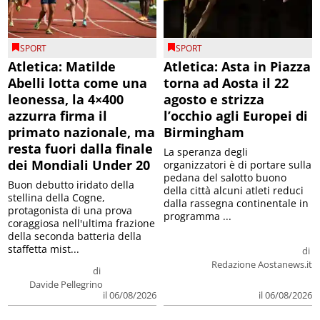
SPORT
SPORT
Atletica: Matilde
Atletica: Asta in Piazza
Abelli lotta come una
torna ad Aosta il 22
leonessa, la 4×400
agosto e strizza
azzurra firma il
l’occhio agli Europei di
primato nazionale, ma
Birmingham
resta fuori dalla finale
La speranza degli
dei Mondiali Under 20
organizzatori è di portare sulla
pedana del salotto buono
Buon debutto iridato della
della città alcuni atleti reduci
stellina della Cogne,
dalla rassegna continentale in
protagonista di una prova
programma ...
coraggiosa nell'ultima frazione
della seconda batteria della
staffetta mist...
di
Redazione Aostanews.it
di
Davide Pellegrino
il 06/08/2026
il 06/08/2026