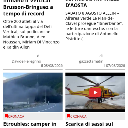
firmano il Vertical
D’AOSTA
Brusson-Bringuez a
tempo di record
SABATO 8 AGOSTO ALLEIN –
All’area verde Le Plan-de-
Oltre 200 atleti al via
Clavel prosegue “ItinerDante”,
dell'ultima tappa del Défì
le letture dantesche, con la
Vertical, sul podio anche
partecipazione di Antonello
Mathieu Brunod, Alex
Pistritto (...
Noussan, Miriam Di Vincenzo
e Kaitlin Allen
di
di
Davide Pellegrino
gazzettamatin
il 08/08/2026
il 07/08/2026
CRONACA
CRONACA
Etroubles: camper in
Scarica di sassi sul