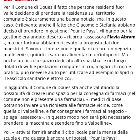
Per il Comune di Doues il fatto che persone residenti fuori
Valle decidano di prendere la residenza sul territorio
comunale è sicuramente una buona notizia, ma, in questo
caso, è rilevante anche il fatto che Giacomo e Stefania abbiano
deciso di prendere in gestione “Pour le Pays”. «Il bando per la
gestione era andato deserto – ricorda l’assessora
Flavia Abram
-, ma per fortuna abbiamo ricevuto la proposta dai due
maestri di Savona. L’intenzione è quella di creare un negozio
multiservizi, quindi ci sarà un alimentari e un’infopoint. Ma
anche un piccolo spazio dedicato allo snackbar e un luogo
dotato di wi-fi e postazioni computer in cui, magari chi non è
pratico, può ricevere aiuto per utilizzare ad esempio lo Spid o
il Fascicolo sanitario elettronico».
In aggiunta, il Comune di Doues sta anche valutando la
possibilità di creare uno spazio per la consegna di farmaci (nel
comune non è presente una farmacia). «I medici di base
potranno inviare una richiesta alle farmacie vicine, come
quella di Valpelline, e far consegnare i farmaci al negozio –
spiega l’assessora -. In questo modo non sarà più necessario
prendere la macchina e scendere fino a Valpelline».
Poi, «l’attività fornirà anche il cibo locale per la mensa della
scuola e, ma questa è ancora un’ipotesi, “Pour le Pays”