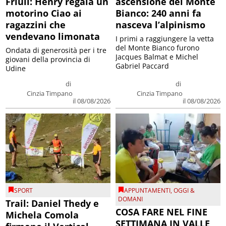
Friuli: Henry regala un
ascensione del Monte
motorino Ciao ai
Bianco: 240 anni fa
ragazzini che
nasceva l’alpinismo
vendevano limonata
I primi a raggiungere la vetta
del Monte Bianco furono
Ondata di generosità per i tre
Jacques Balmat e Michel
giovani della provincia di
Gabriel Paccard
Udine
di
di
Cinzia Timpano
Cinzia Timpano
il 08/08/2026
il 08/08/2026
SPORT
APPUNTAMENTI
,
OGGI &
DOMANI
Trail: Daniel Thedy e
COSA FARE NEL FINE
Michela Comola
SETTIMANA IN VALLE