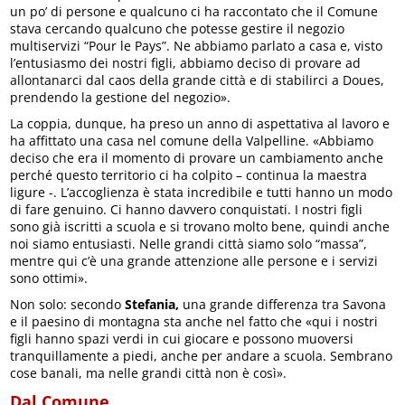
un po’ di persone e qualcuno ci ha raccontato che il Comune
stava cercando qualcuno che potesse gestire il negozio
multiservizi “Pour le Pays”. Ne abbiamo parlato a casa e, visto
l’entusiasmo dei nostri figli, abbiamo deciso di provare ad
allontanarci dal caos della grande città e di stabilirci a Doues,
prendendo la gestione del negozio».
La coppia, dunque, ha preso un anno di aspettativa al lavoro e
ha affittato una casa nel comune della Valpelline. «Abbiamo
deciso che era il momento di provare un cambiamento anche
perché questo territorio ci ha colpito – continua la maestra
ligure -. L’accoglienza è stata incredibile e tutti hanno un modo
di fare genuino. Ci hanno davvero conquistati. I nostri figli
sono già iscritti a scuola e si trovano molto bene, quindi anche
noi siamo entusiasti. Nelle grandi città siamo solo “massa”,
mentre qui c’è una grande attenzione alle persone e i servizi
sono ottimi».
Non solo: secondo
Stefania,
una grande differenza tra Savona
e il paesino di montagna sta anche nel fatto che «qui i nostri
figli hanno spazi verdi in cui giocare e possono muoversi
tranquillamente a piedi, anche per andare a scuola. Sembrano
cose banali, ma nelle grandi città non è così».
Dal Comune