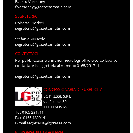
Fausto Vassoney
f.vassoney@gazzettamatin.com
SEGRETERIA
Roberta Prodoti
segreteria@gazzettamatin.com
Stefania Muscolo
segreteria@gazzettamatin.com
CONTATTACI
Per pubblicazione annunci, necrologi, offro e cerco lavoro,
contattare la segreteria al numero: 0165/231711
segreteria@gazzettamatin.com
CONCESSIONARIA DI PUBBLICITÀ
LG PRESSE S.R.L.
via Festaz, 52
11100 AOSTA
Tel: 0165.231711
Fax: 0165.1820141
E-mail
segreteria@lgpresse.com
RESPONSABILE DI AGENZIA