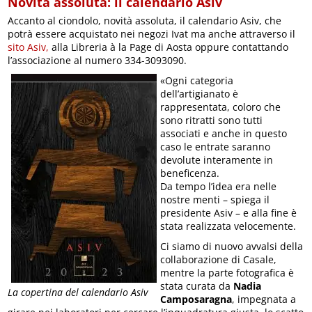
Novità assoluta: il calendario Asiv
Accanto al ciondolo, novità assoluta, il calendario Asiv, che
potrà essere acquistato nei negozi Ivat ma anche attraverso il
sito Asiv,
alla Libreria à la Page di Aosta oppure contattando
l’associazione al numero 334-3093090.
«Ogni categoria
dell’artigianato è
rappresentata, coloro che
sono ritratti sono tutti
associati e anche in questo
caso le entrate saranno
devolute interamente in
beneficenza.
Da tempo l’idea era nelle
nostre menti – spiega il
presidente Asiv – e alla fine è
stata realizzata velocemente.
Ci siamo di nuovo avvalsi della
collaborazione di Casale,
mentre la parte fotografica è
stata curata da
Nadia
La copertina del calendario Asiv
Camposaragna
, impegnata a