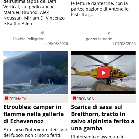
dell'ultima tappa del Défì
le letture dantesche, con la
Vertical, sul podio anche
partecipazione di Antonello
Mathieu Brunod, Alex
Pistritto (...
Noussan, Miriam Di Vincenzo
e Kaitlin Allen
di
di
Davide Pellegrino
gazzettamatin
il 08/08/2026
il 07/08/2026
CRONACA
CRONACA
Etroubles: camper in
Scarica di sassi sul
fiamme nella galleria
Breithorn, tratto in
di Echevennoz
salvo alpinista ferito a
una gamba
E in corso l'intervento dei vigili
del fuoco, non ci sono feriti
L'intervento è avvenuto in