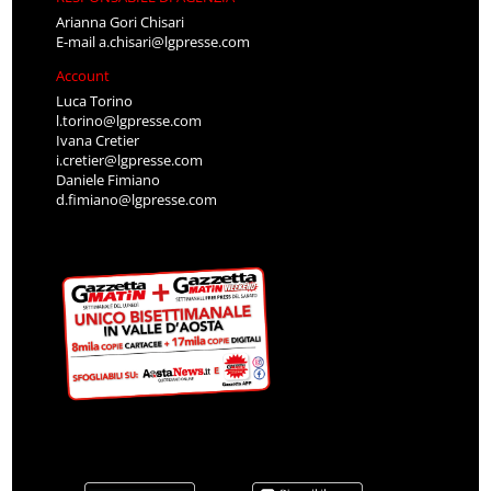
Arianna Gori Chisari
E-mail
a.chisari@lgpresse.com
Account
Luca Torino
l.torino@lgpresse.com
Ivana Cretier
i.cretier@lgpresse.com
Daniele Fimiano
d.fimiano@lgpresse.com