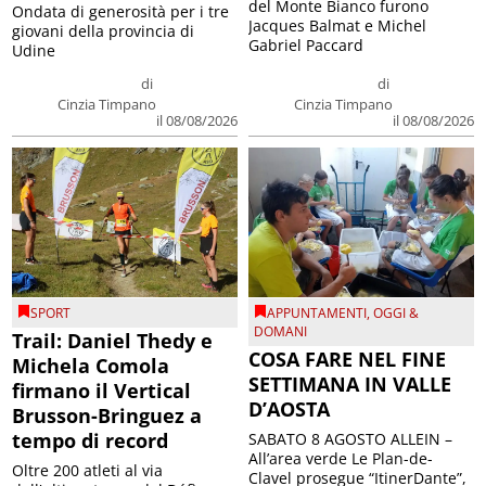
del Monte Bianco furono
Ondata di generosità per i tre
Jacques Balmat e Michel
giovani della provincia di
Gabriel Paccard
Udine
di
di
Cinzia Timpano
Cinzia Timpano
il 08/08/2026
il 08/08/2026
SPORT
APPUNTAMENTI
,
OGGI &
DOMANI
Trail: Daniel Thedy e
COSA FARE NEL FINE
Michela Comola
SETTIMANA IN VALLE
firmano il Vertical
D’AOSTA
Brusson-Bringuez a
tempo di record
SABATO 8 AGOSTO ALLEIN –
All’area verde Le Plan-de-
Oltre 200 atleti al via
Clavel prosegue “ItinerDante”,