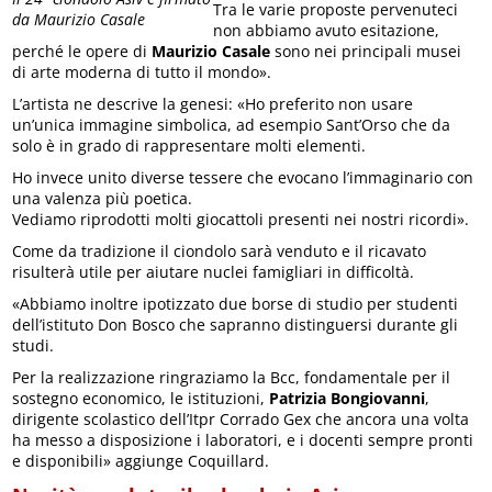
Tra le varie proposte pervenuteci
da Maurizio Casale
non abbiamo avuto esitazione,
perché le opere di
Maurizio Casale
sono nei principali musei
di arte moderna di tutto il mondo».
L’artista ne descrive la genesi: «Ho preferito non usare
un’unica immagine simbolica, ad esempio Sant’Orso che da
solo è in grado di rappresentare molti elementi.
Ho invece unito diverse tessere che evocano l’immaginario con
una valenza più poetica.
Vediamo riprodotti molti giocattoli presenti nei nostri ricordi».
Come da tradizione il ciondolo sarà venduto e il ricavato
risulterà utile per aiutare nuclei famigliari in difficoltà.
«Abbiamo inoltre ipotizzato due borse di studio per studenti
dell’istituto Don Bosco che sapranno distinguersi durante gli
studi.
Per la realizzazione ringraziamo la Bcc, fondamentale per il
sostegno economico, le istituzioni,
Patrizia Bongiovanni
,
dirigente scolastico dell’Itpr Corrado Gex che ancora una volta
ha messo a disposizione i laboratori, e i docenti sempre pronti
e disponibili» aggiunge Coquillard.