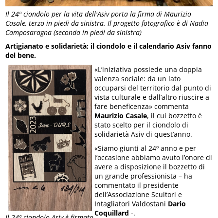
Il 24º ciondolo per la vita dell'Asiv porta la firma di Maurizio
Casale, terzo in piedi da sinistra. Il progetto fotografico è di Nadia
Camposaragna (seconda in piedi da sinistra)
Artigianato e solidarietà: il ciondolo e il calendario Asiv fanno
del bene.
«L’iniziativa possiede una doppia
valenza sociale: da un lato
occuparsi del territorio dal punto di
vista culturale e dall’altro riuscire a
fare beneficenza» commenta
Maurizio Casale
, il cui bozzetto è
stato scelto per il ciondolo di
solidarietà Asiv di quest’anno.
«Siamo giunti al 24º anno e per
l’occasione abbiamo avuto l’onore di
avere a disposizione il bozzetto di
un grande professionista – ha
commentato il presidente
dell’Associazione Scultori e
Intagliatori Valdostani
Dario
Coquillard
-.
Il 24º ciondolo Asiv è firmato