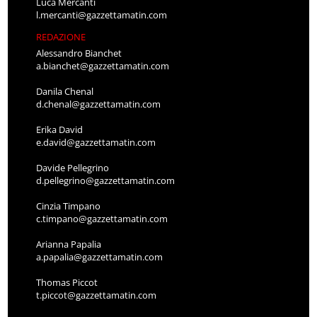
Luca Mercanti
l.mercanti@gazzettamatin.com
REDAZIONE
Alessandro Bianchet
a.bianchet@gazzettamatin.com
Danila Chenal
d.chenal@gazzettamatin.com
Erika David
e.david@gazzettamatin.com
Davide Pellegrino
d.pellegrino@gazzettamatin.com
Cinzia Timpano
c.timpano@gazzettamatin.com
Arianna Papalia
a.papalia@gazzettamatin.com
Thomas Piccot
t.piccot@gazzettamatin.com