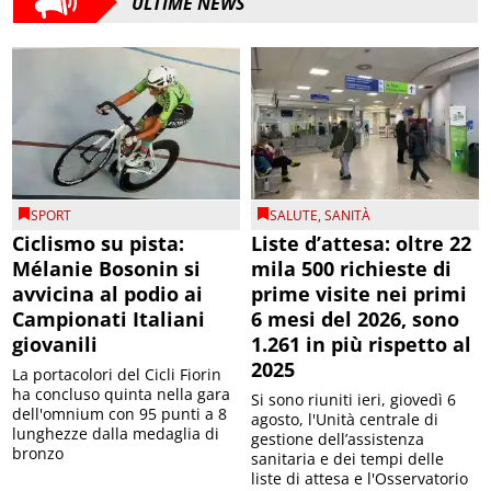
ULTIME NEWS
SPORT
SALUTE
,
SANITÀ
Ciclismo su pista:
Liste d’attesa: oltre 22
Mélanie Bosonin si
mila 500 richieste di
avvicina al podio ai
prime visite nei primi
Campionati Italiani
6 mesi del 2026, sono
giovanili
1.261 in più rispetto al
2025
La portacolori del Cicli Fiorin
ha concluso quinta nella gara
Si sono riuniti ieri, giovedì 6
dell'omnium con 95 punti a 8
agosto, l'Unità centrale di
lunghezze dalla medaglia di
gestione dell’assistenza
bronzo
sanitaria e dei tempi delle
liste di attesa e l'Osservatorio