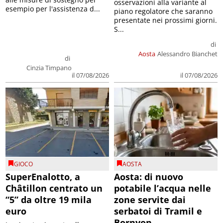
osservazioni alla variante al
esempio per l'assistenza d...
piano regolatore che saranno
presentate nei prossimi giorni.
S...
di
Aosta
Alessandro Bianchet
di
Cinzia Timpano
il 07/08/2026
il 07/08/2026
GIOCO
AOSTA
SuperEnalotto, a
Aosta: di nuovo
Châtillon centrato un
potabile l’acqua nelle
“5” da oltre 19 mila
zone servite dai
euro
serbatoi di Tramil e
Bornyon