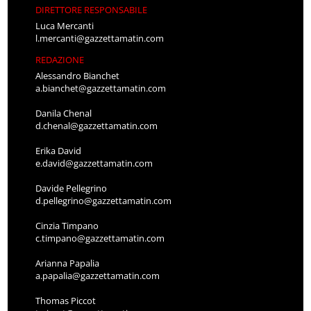
DIRETTORE RESPONSABILE
Luca Mercanti
l.mercanti@gazzettamatin.com
REDAZIONE
Alessandro Bianchet
a.bianchet@gazzettamatin.com
Danila Chenal
d.chenal@gazzettamatin.com
Erika David
e.david@gazzettamatin.com
Davide Pellegrino
d.pellegrino@gazzettamatin.com
Cinzia Timpano
c.timpano@gazzettamatin.com
Arianna Papalia
a.papalia@gazzettamatin.com
Thomas Piccot