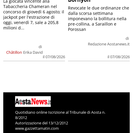
La giocata vincente alla
Tabaccheria Chameran nel
Revocate le due ordinanze che
concorso di giovedì 6 agosto; il
dalla scorsa settimana
jackpot per l'estrazione di
imponevano la bollitura nella
oggi, venerdì 7, sale a 205,8
pre-collina, a Saraillon e
milioni d...
Porossan
di
Redazione Aostanews.it
di
Châtillon
Erika David
il 07/08/2026
il 07/08/2026
Quotidiano online Iscrizione al Tribunale di Aosta n.
8/2012
Autorizzazione del 13/12/2012
www.gazzettamatin.com