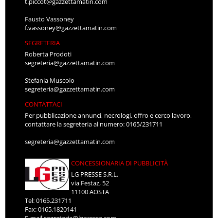
t.piccot@gazzettamatin.com
Fausto Vassoney
f.vassoney@gazzettamatin.com
SEGRETERIA
Roberta Prodoti
segreteria@gazzettamatin.com
Stefania Muscolo
segreteria@gazzettamatin.com
CONTATTACI
Per pubblicazione annunci, necrologi, offro e cerco lavoro,
contattare la segreteria al numero: 0165/231711
segreteria@gazzettamatin.com
CONCESSIONARIA DI PUBBLICITÀ
LG PRESSE S.R.L.
via Festaz, 52
11100 AOSTA
Tel: 0165.231711
Fax: 0165.1820141
E-mail
segreteria@lgpresse.com