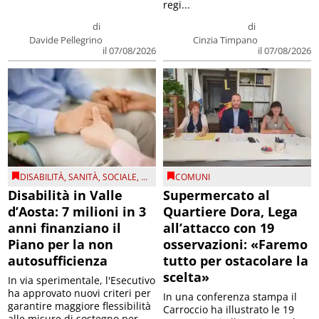
regi...
di
di
Davide Pellegrino
Cinzia Timpano
il 07/08/2026
il 07/08/2026
DISABILITÀ
,
SANITÀ
,
SOCIALE
, ...
COMUNI
Disabilità in Valle
Supermercato al
d’Aosta: 7 milioni in 3
Quartiere Dora, Lega
anni finanziano il
all’attacco con 19
Piano per la non
osservazioni: «Faremo
autosufficienza
tutto per ostacolare la
scelta»
In via sperimentale, l'Esecutivo
ha approvato nuovi criteri per
In una conferenza stampa il
garantire maggiore flessibilità
Carroccio ha illustrato le 19
alle misure di sostegno per