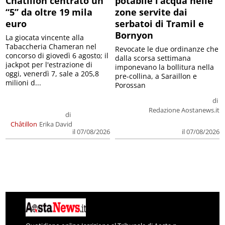
Châtillon centrato un
potabile l’acqua nelle
“5” da oltre 19 mila
zone servite dai
euro
serbatoi di Tramil e
Bornyon
La giocata vincente alla
Tabaccheria Chameran nel
Revocate le due ordinanze che
concorso di giovedì 6 agosto; il
dalla scorsa settimana
jackpot per l'estrazione di
imponevano la bollitura nella
oggi, venerdì 7, sale a 205,8
pre-collina, a Saraillon e
milioni d...
Porossan
di
Redazione Aostanews.it
di
Châtillon
Erika David
il 07/08/2026
il 07/08/2026