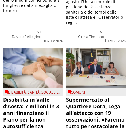
dell'omnium con 95 punti a 8
agosto, l'Unità centrale di
lunghezze dalla medaglia di
gestione dell’assistenza
bronzo
sanitaria e dei tempi delle
liste di attesa e l'Osservatorio
regi...
di
di
Davide Pellegrino
Cinzia Timpano
il 07/08/2026
il 07/08/2026
DISABILITÀ
,
SANITÀ
,
SOCIALE
, ...
COMUNI
Disabilità in Valle
Supermercato al
d’Aosta: 7 milioni in 3
Quartiere Dora, Lega
anni finanziano il
all’attacco con 19
Piano per la non
osservazioni: «Faremo
autosufficienza
tutto per ostacolare la