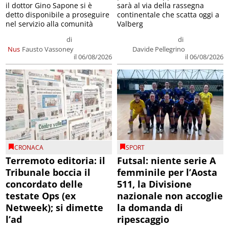
il dottor Gino Sapone si è
sarà al via della rassegna
detto disponibile a proseguire
continentale che scatta oggi a
nel servizio alla comunità
Valberg
di
di
Nus
Fausto Vassoney
Davide Pellegrino
il 06/08/2026
il 06/08/2026
CRONACA
SPORT
Terremoto editoria: il
Futsal: niente serie A
Tribunale boccia il
femminile per l’Aosta
concordato delle
511, la Divisione
testate Ops (ex
nazionale non accoglie
Netweek); si dimette
la domanda di
l’ad
ripescaggio