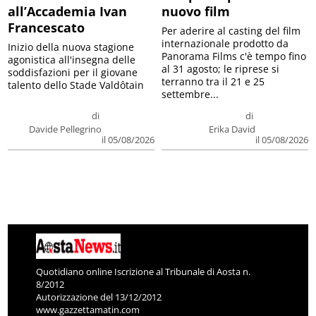
all’Accademia Ivan
nuovo film
Francescato
Per aderire al casting del film
internazionale prodotto da
Inizio della nuova stagione
Panorama Films c'è tempo fino
agonistica all'insegna delle
al 31 agosto; le riprese si
soddisfazioni per il giovane
terranno tra il 21 e 25
talento dello Stade Valdôtain
settembre...
di
di
Davide Pellegrino
Erika David
il 05/08/2026
il 05/08/2026
Quotidiano online Iscrizione al Tribunale di Aosta n.
8/2012
Autorizzazione del 13/12/2012
www.gazzettamatin.com