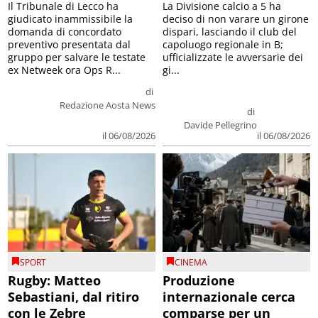
Il Tribunale di Lecco ha
La Divisione calcio a 5 ha
giudicato inammissibile la
deciso di non varare un girone
domanda di concordato
dispari, lasciando il club del
preventivo presentata dal
capoluogo regionale in B;
gruppo per salvare le testate
ufficializzate le avversarie dei
ex Netweek ora Ops R...
gi...
di
Redazione Aosta News
di
Davide Pellegrino
il 06/08/2026
il 06/08/2026
SPORT
CINEMA
Rugby: Matteo
Produzione
Sebastiani, dal ritiro
internazionale cerca
con le Zebre
comparse per un