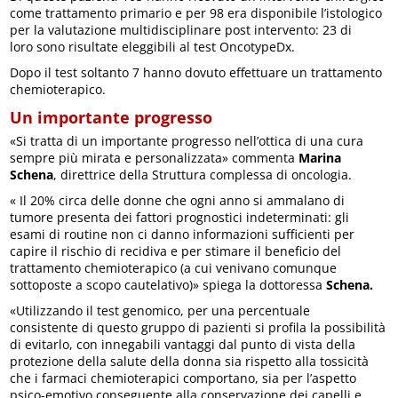
come trattamento primario e per 98 era disponibile l’istologico
per la valutazione multidisciplinare post intervento: 23 di
loro sono risultate eleggibili al test OncotypeDx.
Dopo il test soltanto 7 hanno dovuto effettuare un trattamento
chemioterapico.
Un importante progresso
«Si tratta di un importante progresso nell’ottica di una cura
sempre più mirata e personalizzata» commenta
Marina
Schena
, direttrice della Struttura complessa di oncologia.
« Il 20% circa delle donne che ogni anno si ammalano di
tumore presenta dei fattori prognostici indeterminati: gli
esami di routine non ci danno informazioni sufficienti per
capire il rischio di recidiva e per stimare il beneficio del
trattamento chemioterapico (a cui venivano comunque
sottoposte a scopo cautelativo)» spiega la dottoressa
Schena.
«Utilizzando il test genomico, per una percentuale
consistente di questo gruppo di pazienti si profila la possibilità
di evitarlo, con innegabili vantaggi dal punto di vista della
protezione della salute della donna sia rispetto alla tossicità
che i farmaci chemioterapici comportano, sia per l’aspetto
psico-emotivo conseguente alla conservazione dei capelli e