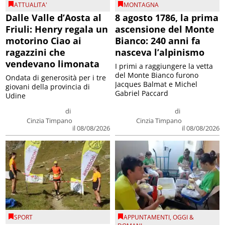
ATTUALITA'
MONTAGNA
Dalle Valle d’Aosta al
8 agosto 1786, la prima
Friuli: Henry regala un
ascensione del Monte
motorino Ciao ai
Bianco: 240 anni fa
ragazzini che
nasceva l’alpinismo
vendevano limonata
I primi a raggiungere la vetta
del Monte Bianco furono
Ondata di generosità per i tre
Jacques Balmat e Michel
giovani della provincia di
Gabriel Paccard
Udine
di
di
Cinzia Timpano
Cinzia Timpano
il 08/08/2026
il 08/08/2026
SPORT
APPUNTAMENTI
,
OGGI &