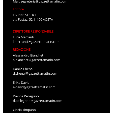
Mail:
segreteria@gazzettamatin.com
Editore
LG PRESSE S.R.L.
via Festaz, 52 11100 AOSTA
DIRETTORE RESPONSABILE
Luca Mercanti
l.mercanti@gazzettamatin.com
REDAZIONE
Alessandro Bianchet
a.bianchet@gazzettamatin.com
Danila Chenal
d.chenal@gazzettamatin.com
Erika David
e.david@gazzettamatin.com
Davide Pellegrino
d.pellegrino@gazzettamatin.com
Cinzia Timpano