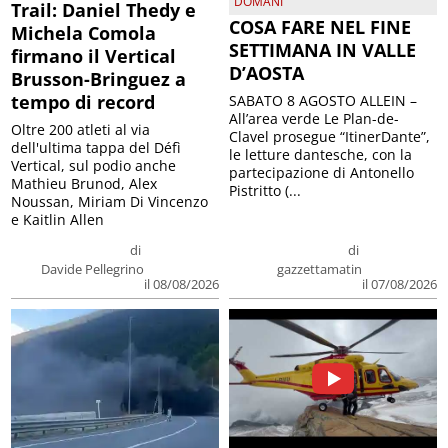
DOMANI
Trail: Daniel Thedy e
COSA FARE NEL FINE
Michela Comola
SETTIMANA IN VALLE
firmano il Vertical
D’AOSTA
Brusson-Bringuez a
tempo di record
SABATO 8 AGOSTO ALLEIN –
All’area verde Le Plan-de-
Oltre 200 atleti al via
Clavel prosegue “ItinerDante”,
dell'ultima tappa del Défì
le letture dantesche, con la
Vertical, sul podio anche
partecipazione di Antonello
Mathieu Brunod, Alex
Pistritto (...
Noussan, Miriam Di Vincenzo
e Kaitlin Allen
di
di
Davide Pellegrino
gazzettamatin
il 08/08/2026
il 07/08/2026