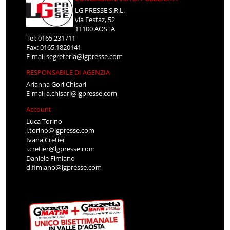
LG PRESSE S.R.L.
via Festaz, 52
11100 AOSTA
Tel: 0165.231711
Fax: 0165.1820141
E-mail
segreteria@lgpresse.com
RESPONSABILE DI AGENZIA
Arianna Gori Chisari
E-mail
a.chisari@lgpresse.com
Account
Luca Torino
l.torino@lgpresse.com
Ivana Cretier
i.cretier@lgpresse.com
Daniele Fimiano
d.fimiano@lgpresse.com