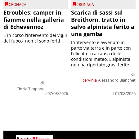
CRONACA
CRONACA
Etroubles: camper in
Scarica di sassi sul
fiamme nella galleria
Breithorn, tratto in
di Echevennoz
salvo alpinista ferito a
una gamba
E in corso l'intervento dei vigili
del fuoco, non ci sono feriti
L'intervento è avvenuto in
parte via terra e in parte con
l'elicottero a causa delle
condizioni meteo. L'alpinista
non ha riportato gravi ferite
di
cervinia
Alessandro Bianchet
di
Cinzia Timpano
il 07/08/2026
il 07/08/2026