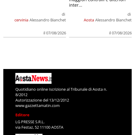
inter...
di
di
cervinia
Alessandro Bianchet
Aosta
Alessandro Bianchet
il 07/08/2026
il 07/08/2026
Quotidiano online Iscrizione al Tribunale di Aosta n.
8/2012
Autorizzazione del 13/12/2012
www.gazzettamatin.com
Editore
LG PRESSE S.R.L.
via Festaz, 52 11100 AOSTA