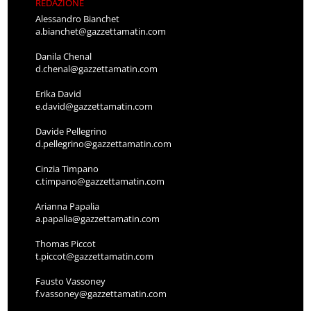
REDAZIONE
Alessandro Bianchet
a.bianchet@gazzettamatin.com
Danila Chenal
d.chenal@gazzettamatin.com
Erika David
e.david@gazzettamatin.com
Davide Pellegrino
d.pellegrino@gazzettamatin.com
Cinzia Timpano
c.timpano@gazzettamatin.com
Arianna Papalia
a.papalia@gazzettamatin.com
Thomas Piccot
t.piccot@gazzettamatin.com
Fausto Vassoney
f.vassoney@gazzettamatin.com