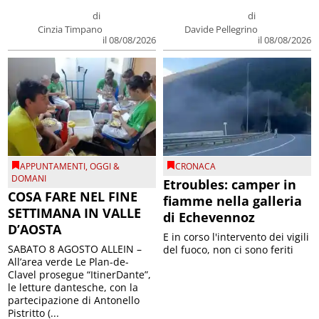
di
di
Cinzia Timpano
Davide Pellegrino
il 08/08/2026
il 08/08/2026
APPUNTAMENTI
,
OGGI &
CRONACA
DOMANI
Etroubles: camper in
COSA FARE NEL FINE
fiamme nella galleria
SETTIMANA IN VALLE
di Echevennoz
D’AOSTA
E in corso l'intervento dei vigili
SABATO 8 AGOSTO ALLEIN –
del fuoco, non ci sono feriti
All’area verde Le Plan-de-
Clavel prosegue “ItinerDante”,
le letture dantesche, con la
partecipazione di Antonello
Pistritto (...