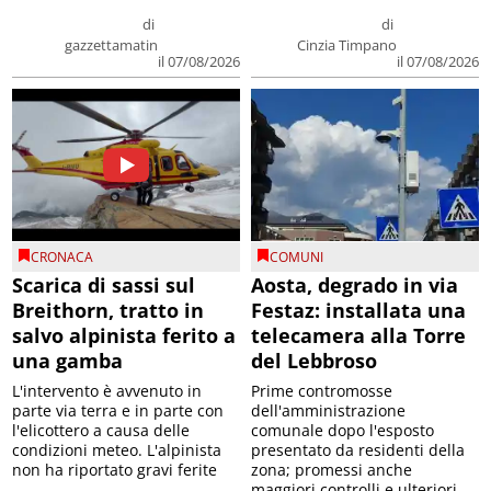
di
di
gazzettamatin
Cinzia Timpano
il 07/08/2026
il 07/08/2026
CRONACA
COMUNI
Scarica di sassi sul
Aosta, degrado in via
Breithorn, tratto in
Festaz: installata una
salvo alpinista ferito a
telecamera alla Torre
una gamba
del Lebbroso
L'intervento è avvenuto in
Prime contromosse
parte via terra e in parte con
dell'amministrazione
l'elicottero a causa delle
comunale dopo l'esposto
condizioni meteo. L'alpinista
presentato da residenti della
non ha riportato gravi ferite
zona; promessi anche
maggiori controlli e ulteriori