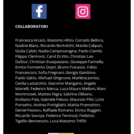
COLLABORATORI
Francesca Arcaro, Massimo Altini, Corrado Bellora,
Nadine Blanc, Riccardo Bortolotti, Manila Calipari,
Giulia Calisti, Nadia Camposaragna, Paolo Ciambi,
Filippo Clermont, Carol Di Vito, Christian Leo
Dufour, Christian Evaspasiano, Giuseppe Farinella,
Enrico Formento Dojot, Bruno Fracasso, Fabio
Francesconi, Sofia Fregnani, Giorgia Gambino,
Paolo Gatto, Michael Ghignone, Marlène Jorrioz,
Cecilia Lazzarotto, Giacomo Mangano, Angela
Marrelli, Federico Mecca, Luca Mauro Melloni, Marc
Montrosset, Matteo Nigra, Sabrina Olibano,
Emiliano Pala, Gabriele Peloso, Maurizio Pitti, Loris
Ponsetto, Andrea Portigliatti, Mattia Pramotton,
Deniel Pession, Raffaele Romano, Enrico Ruggeri,
Riccardo Savoye, Federica Tercinod, Federico
Tigellio Benvenuto, Luca Massimo Trifilò