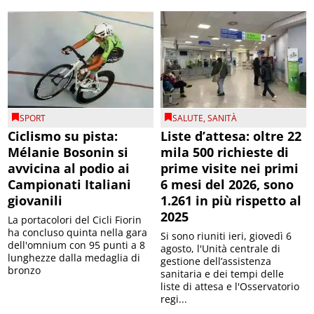
SPORT
SALUTE
,
SANITÀ
Ciclismo su pista:
Liste d’attesa: oltre 22
Mélanie Bosonin si
mila 500 richieste di
avvicina al podio ai
prime visite nei primi
Campionati Italiani
6 mesi del 2026, sono
giovanili
1.261 in più rispetto al
2025
La portacolori del Cicli Fiorin
ha concluso quinta nella gara
Si sono riuniti ieri, giovedì 6
dell'omnium con 95 punti a 8
agosto, l'Unità centrale di
lunghezze dalla medaglia di
gestione dell’assistenza
bronzo
sanitaria e dei tempi delle
liste di attesa e l'Osservatorio
regi...