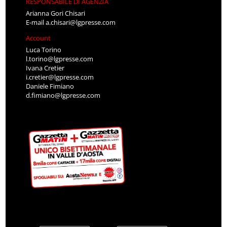
RESPONSABILE DI AGENZIA
Arianna Gori Chisari
E-mail
a.chisari@lgpresse.com
Account
Luca Torino
l.torino@lgpresse.com
Ivana Cretier
i.cretier@lgpresse.com
Daniele Fimiano
d.fimiano@lgpresse.com