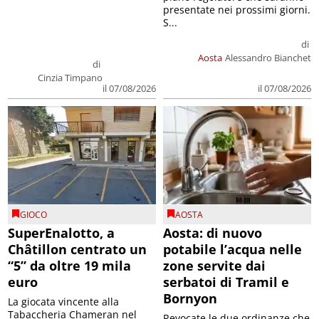
presentate nei prossimi giorni.
S...
di
Aosta
Alessandro Bianchet
di
Cinzia Timpano
il 07/08/2026
il 07/08/2026
GIOCO
AOSTA
SuperEnalotto, a
Aosta: di nuovo
Châtillon centrato un
potabile l’acqua nelle
“5” da oltre 19 mila
zone servite dai
euro
serbatoi di Tramil e
Bornyon
La giocata vincente alla
Tabaccheria Chameran nel
Revocate le due ordinanze che