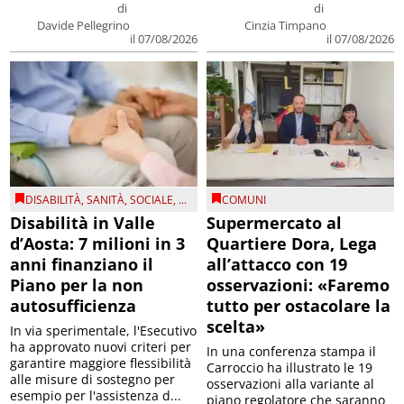
di
di
Davide Pellegrino
Cinzia Timpano
il 07/08/2026
il 07/08/2026
DISABILITÀ
,
SANITÀ
,
SOCIALE
, ...
COMUNI
Disabilità in Valle
Supermercato al
d’Aosta: 7 milioni in 3
Quartiere Dora, Lega
anni finanziano il
all’attacco con 19
Piano per la non
osservazioni: «Faremo
autosufficienza
tutto per ostacolare la
scelta»
In via sperimentale, l'Esecutivo
ha approvato nuovi criteri per
In una conferenza stampa il
garantire maggiore flessibilità
Carroccio ha illustrato le 19
alle misure di sostegno per
osservazioni alla variante al
esempio per l'assistenza d...
piano regolatore che saranno