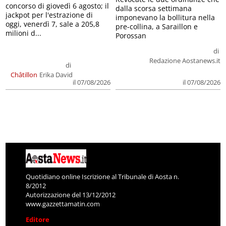
concorso di giovedì 6 agosto; il
dalla scorsa settimana
jackpot per l'estrazione di
imponevano la bollitura nella
oggi, venerdì 7, sale a 205,8
pre-collina, a Saraillon e
milioni d...
Porossan
di
Redazione Aostanews.it
di
Châtillon
Erika David
il 07/08/2026
il 07/08/2026
Quotidiano online Iscrizione al Tribunale di Aosta n.
8/2012
Autorizzazione del 13/12/2012
www.gazzettamatin.com
Editore